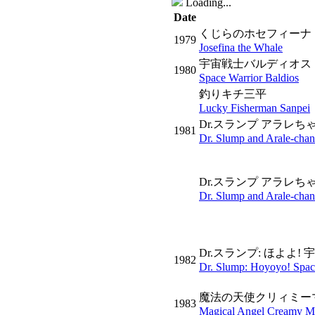
Loading...
Date
くじらのホセフィーナ
1979
Josefina the Whale
宇宙戦士バルディオス
1980
Space Warrior Baldios
釣りキチ三平
Lucky Fisherman Sanpei
Dr.スランプ アラレち
1981
Dr. Slump and Arale-chan
Dr.スランプ アラレち
Dr. Slump and Arale-chan
Dr.スランプ: ほよよ!
1982
Dr. Slump: Hoyoyo! Spac
魔法の天使クリィミー
1983
Magical Angel Creamy 