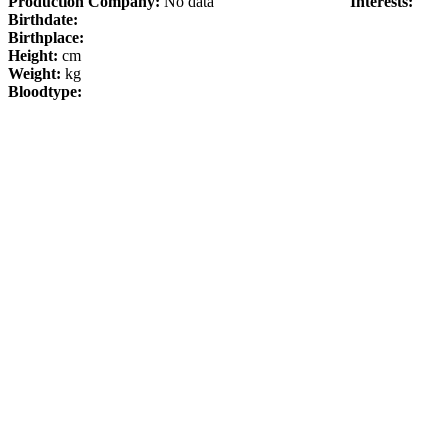
Production Company:
No data
Interests:
Birthdate:
Birthplace:
Height:
cm
Weight:
kg
Bloodtype: