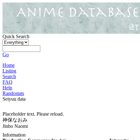
Quick Search
Go
Home
Listing
Search
FAQ
Help
Randostats
Seiyuu data
Placeholder text. Please reload.
神保なおみ
Jinbo Naomi
Information