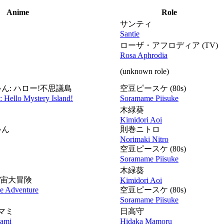
Anime
Role
サンティ
Santie
ローザ・アフロディア
(TV)
Rosa Aphrodia
(unknown role)
ゃん: ハロー!不思議島
空豆ピースケ
(80s)
: Hello Mystery Island!
Soramame Piisuke
木緑葵
Kimidori Aoi
ゃん
則巻ニトロ
Norimaki Nitro
空豆ピースケ
(80s)
Soramame Piisuke
木緑葵
 宇宙大冒険
Kimidori Aoi
e Adventure
空豆ピースケ
(80s)
Soramame Piisuke
マミ
日高守
Mami
Hidaka Mamoru