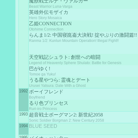
魔獣戦士ルナ・ヴァルガー
Beast Warrior Luna-Varga
英雄外伝モザイカ
Hero Story Mosaica
乙姫CONNECTION
Otohime Connection
らんま1/2: 中国寝崑崙大決戦! 掟やぶりの激闘篇!!
Ranma 1/2: Kunlun Mountain Operation! Illegal Fight!!
天空戦記シュラト: 創世への暗闘
Legend of Heavenly Sphere Shulato: Battle for Genesis
巴がゆく!
Tomoe ga Yuku!
うる星やつら: 霊魂とデート
Urusei Yatsura: Date With a Ghost
1992
ボーイフレンド
Boyfriend
るり色プリンセス
Ruri-iro Princess
1993
超音戦士ボーグマン2: 新世紀2058
Sonic Soldier Borgman 2: New Century 2058
1994
BLUE SEED
1995