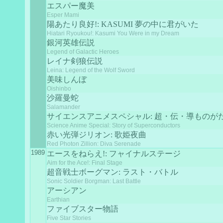
エスパー魔美
Esper Mami
陽あたり良好!: KASUMI 夢の中に君がいた
Hiatari Ryoukou!: Kasumi You Were in my Dream
銀河英雄伝説
Legend of Galactic Heroes
レイナ剣狼伝説
Leina: Legend of the Wolf Sword
美味しんぼ
Oishinbo
沙羅曼蛇
Salamander
サイエンスアニメスペシャル: 超・伝・導ものが
Science Anime Special: Story of Superconductors
赤い光弾ジリオン: 歌姫夜曲
Red Photon Zillion: Diva Serenade
1989
エースをねらえ!: フャイナルステージ
Aim for the Ace!: Final Stage
超音戦士ボーグマン: ラスト・バトル
Sonic Soldier Borgman: Last Battle
アーシアン
Earthian
ファイブスター物語
Five Star Stories