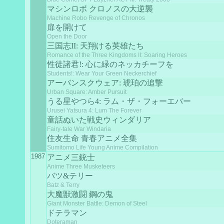
マシンロボ クロノスの大逆襲
Machine Robo Revenge of Chronos
扉を開けて
Open the Door
三国志II: 天翔ける英雄たち
Romance of the Three Kingdoms II: Soaring Heroes
性徒諸君!: 心に緑のネッカチーフを
Students!: Wear Your Green Neckerchief
アーバンスクウェア: 琥珀の追撃
Urban Square: Amber Pursuit
うる星やつら4: ラム・ザ・フォーエバー
Urusei Yatsura 4: Lum The Forever
童話ぬいた戦史ウィンダリア
Fairy-tale War Windaria
住友生命 青春アニメ全集
Sumitomo Life Young Anime Compilation
1987
アニメ三銃士
Anime Three Musketeers
バツ&テリー
Batz & Terry
大魔獣激闘 鋼の鬼
Giant Monster Battle: Demon of Steel
ドテラマン
Doteraman