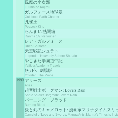
風魔の小次郎
Fuuma no Kojirou
ガルフォース地球章
Gallforce: Earth Chapter
孔雀王
Peacock King
らんま1/2熱闘編
Ranma 1/2 Nettouhen
レア・ガルフォース
Rhea Gallforce
天空戦記シュラト
Legend of Heavenly Sphere Shulato
やじきた学園道中記
Yajikita Academy Travels
妖刀伝: 劇場版
Yotoden: The Movie
1990
アリーズ
Aries
超音戦士ボーグマン: Lovers Rain
Sonic Soldier Borgman: Lovers Rain
バーニング・ブラッド
Burning Blood
愛と剣のキャメロット: 漫画家マリナタイムスリ
Camelot of Love and Swords: Manga Artist Marina's Timeslip Inci