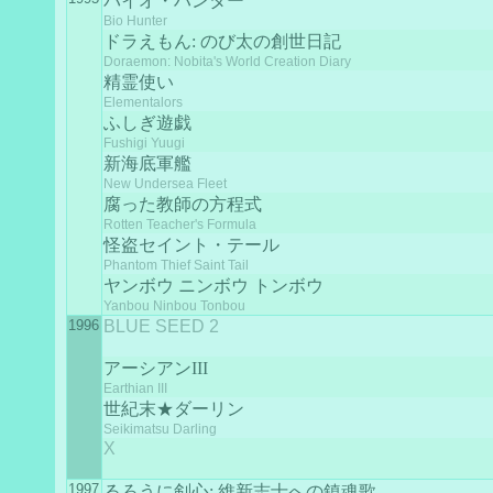
バイオ・ハンター
Bio Hunter
ドラえもん: のび太の創世日記
Doraemon: Nobita's World Creation Diary
精霊使い
Elementalors
ふしぎ遊戯
Fushigi Yuugi
新海底軍艦
New Undersea Fleet
腐った教師の方程式
Rotten Teacher's Formula
怪盗セイント・テール
Phantom Thief Saint Tail
ヤンボウ ニンボウ トンボウ
Yanbou Ninbou Tonbou
1996
BLUE SEED 2
アーシアンIII
Earthian III
世紀末★ダーリン
Seikimatsu Darling
X
1997
るろうに剣心: 維新志士への鎮魂歌