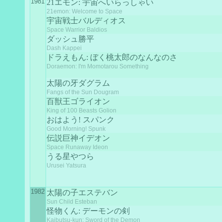
1981
21エモン: 宇宙へいらっしゃい
21emon: Welcome to Space
宇宙戦士バルディオス
Space Warrior Baldios
ダッシュ勝平
Dash Kappei
ドラえもん: ぼく桃太郎のなんなのさ
Doraemon: I'm Momotarou Something
太陽の牙ダグラム
Fangs of the Sun Dougram
百獣王ゴライオン
King of 100 Beasts Golion
おはよう! スパンク
Good Morning! Spunk
伝説巨神イデオン
Space Runaway Ideon
うる星やつら
Urusei Yatsura
1982
太陽の子エステバン
Sun Child Esteban
怪物くん: デーモンの剣
Kaibutsu-kun: Sword of the Demon