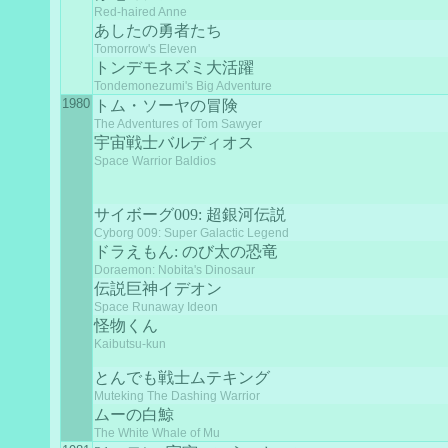
Red-haired Anne
あしたの勇者たち
Tomorrow's Eleven
トンデモネズミ大活躍
Tondemonezumi's Big Adventure
1980
トム・ソーヤの冒険
The Adventures of Tom Sawyer
宇宙戦士バルディオス
Space Warrior Baldios
サイボーグ009: 超銀河伝説
Cyborg 009: Super Galactic Legend
ドラえもん: のび太の恐竜
Doraemon: Nobita's Dinosaur
伝説巨神イデオン
Space Runaway Ideon
怪物くん
Kaibutsu-kun
とんでも戦士ムテキング
Muteking The Dashing Warrior
ムーの白鯨
The White Whale of Mu