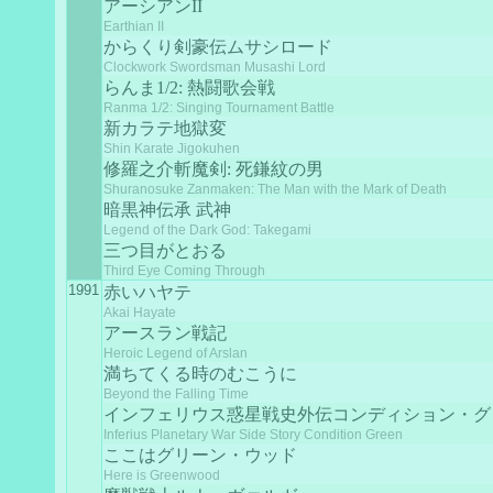
アーシアンII
Earthian II
からくり剣豪伝ムサシロード
Clockwork Swordsman Musashi Lord
らんま1/2: 熱闘歌会戦
Ranma 1/2: Singing Tournament Battle
新カラテ地獄変
Shin Karate Jigokuhen
修羅之介斬魔剣: 死鎌紋の男
Shuranosuke Zanmaken: The Man with the Mark of Death
暗黒神伝承 武神
Legend of the Dark God: Takegami
三つ目がとおる
Third Eye Coming Through
1991
赤いハヤテ
Akai Hayate
アースラン戦記
Heroic Legend of Arslan
満ちてくる時のむこうに
Beyond the Falling Time
インフェリウス惑星戦史外伝コンディション・グ
Inferius Planetary War Side Story Condition Green
ここはグリーン・ウッド
Here is Greenwood