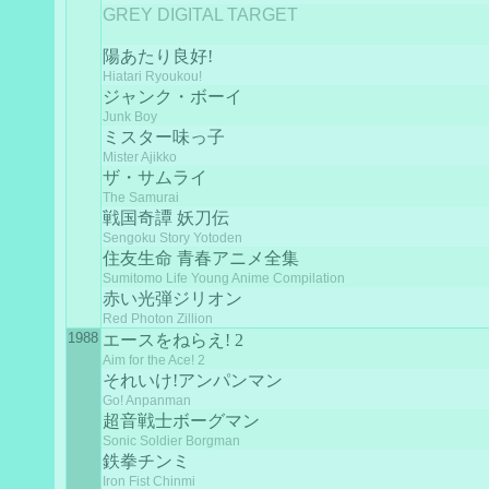
GREY DIGITAL TARGET
陽あたり良好!
Hiatari Ryoukou!
ジャンク・ボーイ
Junk Boy
ミスター味っ子
Mister Ajikko
ザ・サムライ
The Samurai
戦国奇譚 妖刀伝
Sengoku Story Yotoden
住友生命 青春アニメ全集
Sumitomo Life Young Anime Compilation
赤い光弾ジリオン
Red Photon Zillion
1988
エースをねらえ! 2
Aim for the Ace! 2
それいけ!アンパンマン
Go! Anpanman
超音戦士ボーグマン
Sonic Soldier Borgman
鉄拳チンミ
Iron Fist Chinmi