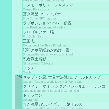
Fiery Alpenrose: Jeudi & Randy
コスモ・ポリス・ジャスティ
Cosmo Police Justy
蒼き流星SPTレイズナー
Blue Comet SPT Layzner
ラブポジション: ハレー伝説
Love Position: Legend of Halley
プロゴルファー猿
Pro-Golfer Saru
三国志
Romance of the Three Kingdoms
昭和アホ草紙あかぬけ一番!
Shouwa Aho-soushi Akanuke Ichiban!
忍者戦士飛影
Ninja Warrior Tobikage
タッチ
Touch
1986
キャプテン翼: 世界大決戦! Jr.ワールドカップ
Captain Tsubasa: World Match! Jr. World Cup
クリィミーマミ ソングスペシャル2: カーテンコ
Creamy Mami Song Special 2: Curtain Call
ドテラマン
Doteraman
青き流星SPTレイズナー: 刻印2000
Blue Comet SPT Layzner ACT III: Treaty 2000