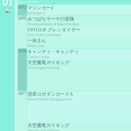
Date
Anime
1972
マジンガーZ
Mazinger Z
1975
みつばちマーヤの冒険
The Adventures of Maya the Bee
UFOロボ グレンダイザー
UFO Robo Grandizer
一休さん
Ikkyuu-san
1976
キャンディ・キャンディ
Candy Candy
大空魔竜ガイキング
Sky Dragon Gaiking
1977
惑星ロボダンガードA
Planet Robot Danguard Ace
大空魔竜ガイキング
Sky Dragon Gaiking