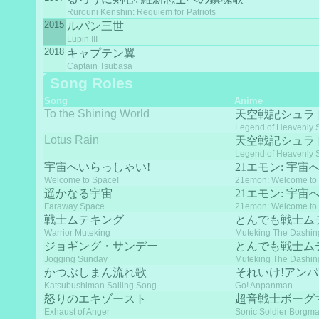
Rurouni Kenshin: Requiem for Patriots
2015
ルパン三世
Lupin III
2018
キャプテン翼
Captain Tsubasa
Song Roles
Song
Anime
To the Shining World
天空戦記シュラ
Legend of Heavenly 
Lotus Rain
天空戦記シュラ
Legend of Heavenly 
宇宙へいらっしゃい!
21エモン: 宇
Welcome to Space!
21emon: Welcome to
遥かなる宇宙
21エモン: 宇
Faraway Space
21emon: Welcome to
戦士ムテキング
とんでも戦士ム
Warrior Muteking
Muteking The Dashin
ジョギング・サンデー
とんでも戦士ム
Jogging Sunday
Muteking The Dashin
かつぶしまん流れ歌
それいけ!アン
Katsubushiman Sailing Song
Go! Anpanman
怒りのエキゾースト
超音戦士ボーグ
Exhaust of Anger
Sonic Soldier Borgm