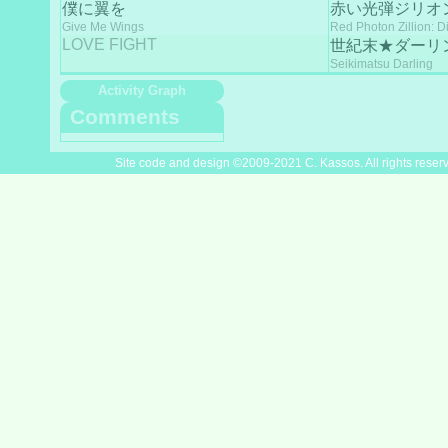
僕に翼を
赤い光弾ジリオン
Give Me Wings
Red Photon Zillion: 
LOVE FIGHT
世紀末★ダーリ
Seikimatsu Darling
Activity Graph
Comments
Site code and design ©2009-2021 C. Kassos. All rights reser