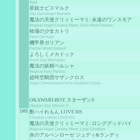
Bagi
星銃士ビスマルク
Star Gunslinger Bismark
魔法の天使クリィミーマミ: 永遠のワンスモア
Magical Angel Creamy Mami: Once More Forever
牧場の少女カトリ
Farm Girl Katri
機甲界ガリアン
Panzer World Galient
よろしくメカドック
Good Day Mechadoc
魔法の妖精ペルシャ
Magical Fairy Pelsha
超時空騎団サザンクロス
Super Dimensional Force Southern Cross
OKAWARI-BOY スターザンS
Okawari Boy Starzan S
1985
酎ハイれもん LOVE30S
Chuuhai Lemon LOVE30S
魔法の天使クリィミーマミ: ロンググッドバイ
Magical Angel Creamy Mami: Long Goodbye
炎のアルペンローゼ ジュディ&ランディ