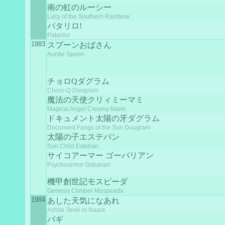
南の虹のルーシー
Lucy of the Southern Rainbow
パタリロ!
Patarilo!
1983
スプーンおばさん
Auntie Spoon
チョロQダグラム
Choro-Q Dougram
魔法の天使クリィミーマミ
Magical Angel Creamy Mami
ドキュメント太陽の牙ダグラム
Document Fangs of the Sun Dougram
太陽の子エステバン
Sun Child Esteban
サイコアーマー ゴーバリアン
Psychoarmor Gobarian
機甲創世記モスピーダ
Genesis Climber Mospeada
1984
あした天気になあれ
Ashita Tenki ni Naare
バギ