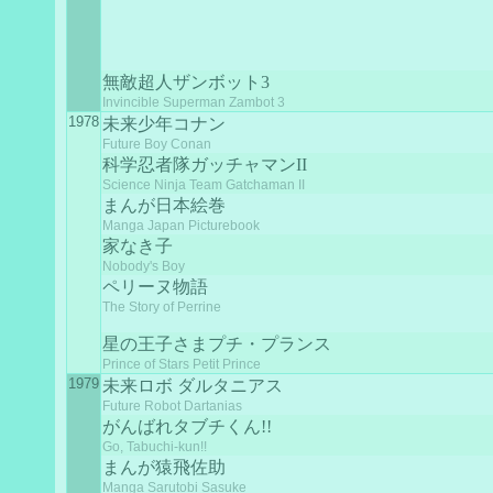
無敵超人ザンボット3
Invincible Superman Zambot 3
1978
未来少年コナン
Future Boy Conan
科学忍者隊ガッチャマンII
Science Ninja Team Gatchaman II
まんが日本絵巻
Manga Japan Picturebook
家なき子
Nobody's Boy
ペリーヌ物語
The Story of Perrine
星の王子さまプチ・プランス
Prince of Stars Petit Prince
1979
未来ロボ ダルタニアス
Future Robot Dartanias
がんばれタブチくん!!
Go, Tabuchi-kun!!
まんが猿飛佐助
Manga Sarutobi Sasuke