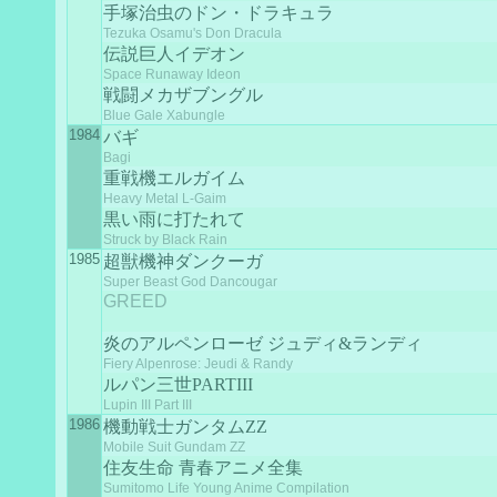
手塚治虫のドン・ドラキュラ
Tezuka Osamu's Don Dracula
伝説巨人イデオン
Space Runaway Ideon
戦闘メカザブングル
Blue Gale Xabungle
1984
バギ
Bagi
重戦機エルガイム
Heavy Metal L-Gaim
黒い雨に打たれて
Struck by Black Rain
1985
超獣機神ダンクーガ
Super Beast God Dancougar
GREED
炎のアルペンローゼ ジュディ&ランディ
Fiery Alpenrose: Jeudi & Randy
ルパン三世PARTIII
Lupin III Part III
1986
機動戦士ガンタムZZ
Mobile Suit Gundam ZZ
住友生命 青春アニメ全集
Sumitomo Life Young Anime Compilation