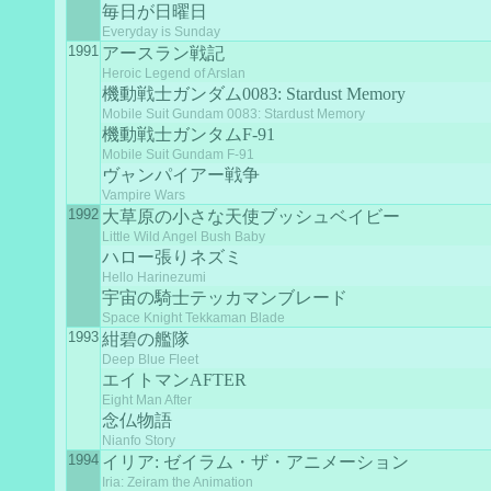
毎日が日曜日
Everyday is Sunday
1991
アースラン戦記
Heroic Legend of Arslan
機動戦士ガンダム0083: Stardust Memory
Mobile Suit Gundam 0083: Stardust Memory
機動戦士ガンタムF-91
Mobile Suit Gundam F-91
ヴャンパイアー戦争
Vampire Wars
1992
大草原の小さな天使ブッシュベイビー
Little Wild Angel Bush Baby
ハロー張りネズミ
Hello Harinezumi
宇宙の騎士テッカマンブレード
Space Knight Tekkaman Blade
1993
紺碧の艦隊
Deep Blue Fleet
エイトマンAFTER
Eight Man After
念仏物語
Nianfo Story
1994
イリア: ゼイラム・ザ・アニメーション
Iria: Zeiram the Animation