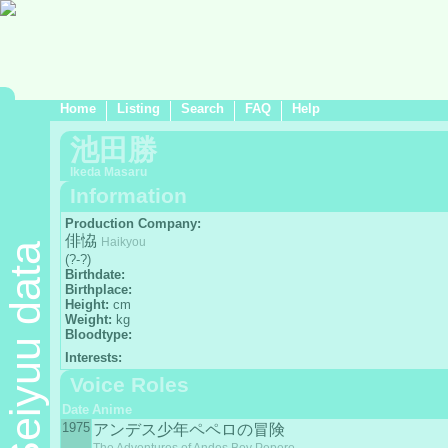
Home
Listing
Search
FAQ
Help
池田勝
Ikeda Masaru
Information
Production Company:
俳恊
Haikyou
Seiyuu data
(?-?)
Birthdate:
Birthplace:
Height:
cm
Weight:
kg
Bloodtype:
Interests:
Voice Roles
Date
Anime
1975
アンデス少年ペペロの冒険