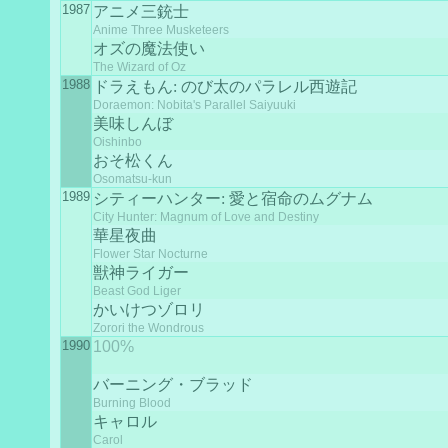
1987
アニメ三銃士
Anime Three Musketeers
オズの魔法使い
The Wizard of Oz
1988
ドラえもん: のび太のパラレル西遊記
Doraemon: Nobita's Parallel Saiyuuki
美味しんぼ
Oishinbo
おそ松くん
Osomatsu-kun
1989
シティーハンター: 愛と宿命のムグナム
City Hunter: Magnum of Love and Destiny
華星夜曲
Flower Star Nocturne
獣神ライガー
Beast God Liger
かいけつゾロリ
Zorori the Wondrous
1990
100%
バーニング・ブラッド
Burning Blood
キャロル
Carol