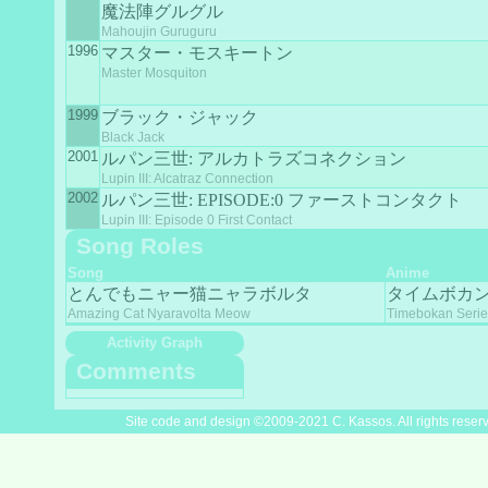
魔法陣グルグル
Mahoujin Guruguru
1996
マスター・モスキートン
Master Mosquiton
1999
ブラック・ジャック
Black Jack
2001
ルパン三世: アルカトラズコネクション
Lupin III: Alcatraz Connection
2002
ルパン三世: EPISODE:0 ファーストコンタクト
Lupin III: Episode 0 First Contact
Song Roles
Song
Anime
とんでもニャー猫ニャラボルタ
タイムボカ
Amazing Cat Nyaravolta Meow
Timebokan Seri
Activity Graph
Comments
Site code and design ©2009-2021 C. Kassos. All rights reser