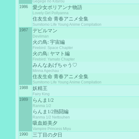
Gegege no Kitarou
1986
愛少女ポリアンナ物語
Lovely Girl Pollyanna
住友生命 青春アニメ全集
Sumitomo Life Young Anime Compilation
1987
デビルマン
Devilman
火の鳥: 宇宙編
Firebird: Space Chapter
火の鳥: ヤマト編
Firebird: Yamato Chapter
みんなあげちゃう♡
Minna Agechau ♡
住友生命 青春アニメ全集
Sumitomo Life Young Anime Compilation
1988
妖精王
Fairy King
1989
らんま1/2
Ranma 1/2
らんま1/2熱闘編
Ranma 1/2 Nettouhen
吸血姫美夕
Vampire Princess Miyu
1990
三丁目の夕日