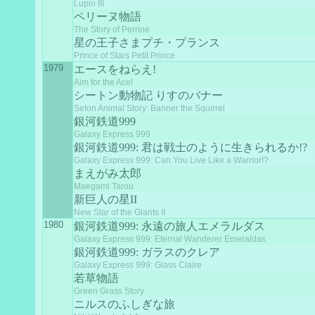
Lupin III
ペリーヌ物語
The Story of Perrine
星の王子さまプチ・プランス
Prince of Stars Petit Prince
1979
エースをねらえ!
Aim for the Ace!
シートン動物記 りすのバナー
Seton Animal Story: Banner the Squirrel
銀河鉄道999
Galaxy Express 999
銀河鉄道999: 君は戦士のように生きられるか!?
Galaxy Express 999: Can You Live Like a Warrior!?
まえがみ太郎
Maegami Tarou
新巨人の星II
New Star of the Giants II
1980
銀河鉄道999: 永遠の旅人エメラルダス
Galaxy Express 999: Eternal Wanderer Emeraldas
銀河鉄道999: ガラスのクレア
Galaxy Express 999: Glass Claire
若草物語
Green Grass Story
ニルスのふしぎな旅