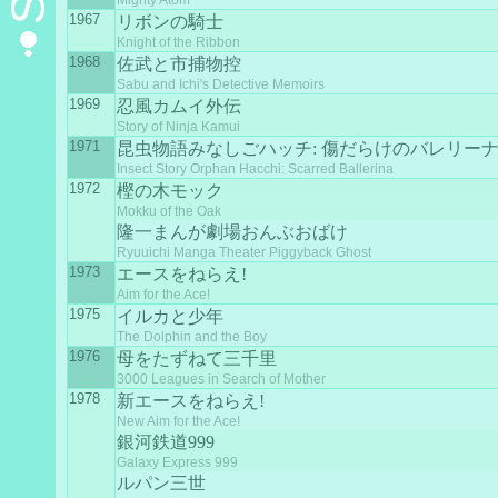
Mighty Atom
1967
リボンの騎士
Knight of the Ribbon
1968
佐武と市捕物控
Sabu and Ichi's Detective Memoirs
1969
忍風カムイ外伝
Story of Ninja Kamui
1971
昆虫物語みなしごハッチ: 傷だらけのバレリー
Insect Story Orphan Hacchi: Scarred Ballerina
1972
樫の木モック
Mokku of the Oak
隆一まんが劇場おんぶおばけ
Ryuuichi Manga Theater Piggyback Ghost
1973
エースをねらえ!
Aim for the Ace!
1975
イルカと少年
The Dolphin and the Boy
1976
母をたずねて三千里
3000 Leagues in Search of Mother
1978
新エースをねらえ!
New Aim for the Ace!
銀河鉄道999
Galaxy Express 999
ルパン三世