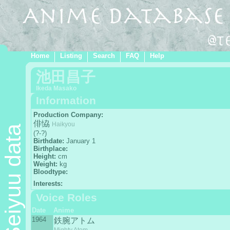
Home
Listing
Search
FAQ
Help
池田昌子
Ikeda Masako
Information
Production Company:
俳恊
Haikyou
Seiyuu data
(?-?)
Birthdate:
January 1
Birthplace:
Height:
cm
Weight:
kg
Bloodtype:
Interests:
Voice Roles
Date
Anime
1964
鉄腕アトム