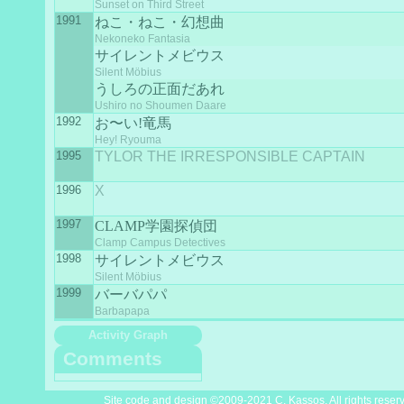
Sunset on Third Street
1991
ねこ・ねこ・幻想曲
Nekoneko Fantasia
サイレントメビウス
Silent Möbius
うしろの正面だあれ
Ushiro no Shoumen Daare
1992
お〜い!竜馬
Hey! Ryouma
1995
TYLOR THE IRRESPONSIBLE CAPTAIN
1996
X
1997
CLAMP学園探偵団
Clamp Campus Detectives
1998
サイレントメビウス
Silent Möbius
1999
バーバパパ
Barbapapa
Activity Graph
Comments
Site code and design ©2009-2021 C. Kassos. All rights reser