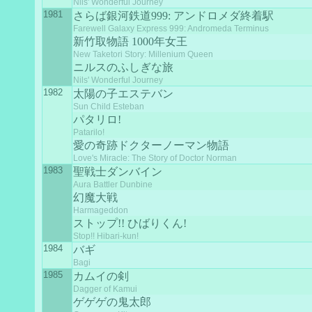
Nils' Wonderful Journey
1981
さらば銀河鉄道999: アンドロメダ終着駅
Farewell Galaxy Express 999: Andromeda Terminus
新竹取物語 1000年女王
New Taketori Story: Millenium Queen
ニルスのふしぎな旅
Nils' Wonderful Journey
1982
太陽の子エステバン
Sun Child Esteban
パタリロ!
Patarilo!
愛の奇跡ドクターノーマン物語
Love's Miracle: The Story of Doctor Norman
1983
聖戦士ダンバイン
Aura Battler Dunbine
幻魔大戦
Harmageddon
ストップ!! ひばりくん!
Stop!! Hibari-kun!
1984
バギ
Bagi
1985
カムイの剣
Dagger of Kamui
ゲゲゲの鬼太郎