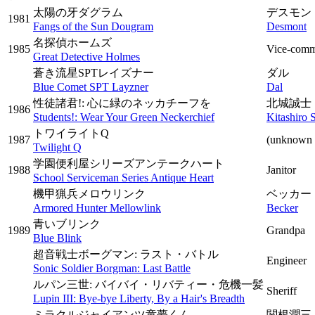
太陽の牙ダグラム
デスモン
1981
Fangs of the Sun Dougram
Desmont
名探偵ホームズ
1985
Vice-com
Great Detective Holmes
蒼き流星SPTレイズナー
ダル
Blue Comet SPT Layzner
Dal
性徒諸君!: 心に緑のネッカチーフを
北城誠士
1986
Students!: Wear Your Green Neckerchief
Kitashiro S
トワイライトQ
1987
(unknown 
Twilight Q
学園便利屋シリーズアンテークハート
1988
Janitor
School Serviceman Series Antique Heart
機甲猟兵メロウリンク
ベッカー
Armored Hunter Mellowlink
Becker
青いブリンク
1989
Grandpa
Blue Blink
超音戦士ボーグマン: ラスト・バトル
Engineer
Sonic Soldier Borgman: Last Battle
ルパン三世: バイバイ・リバティー・危機一髪
Sheriff
Lupin III: Bye-bye Liberty, By a Hair's Breadth
ミラクルジャイアンツ童夢くん
関根潤三