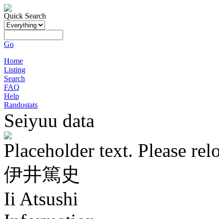
Quick Search
Go
Home
Listing
Search
FAQ
Help
Randostats
Seiyuu data
Placeholder text. Please rel
伊井篤史
Ii Atsushi