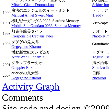
Miracle Giants Doumu-kun
Sekine Ju
魔法のエンジェルスイートミント
トラッデ
1990
Magical Angel Sweet Mint
Traddy
機動戦士ガンダム0083: Stardust Memory
1991
Vice-capta
Mobile Suit Gundam 0083: Stardust Memory
無責任艦長タイラー
ナオート
1993
Irresponsible Captain Tyler
Naoto Ki
ゲゲゲの鬼太郎
1996
Grandfath
Gegege no Kitarou
機動新世紀ガンダムX
トグサ・
After War Gundam X
Togusa Ei
グラップラー刃牙
清水治郎
2001
Grappler Baki
Shimizu Ji
ゲゲゲの鬼太郎
日郎
2007
Gegege no Kitarou
Nichirou
Activity Graph
Comments
Site code and design ©2009