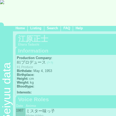
Home
Listing
Search
FAQ
Help
江原正士
Ehara Tadashi
Information
Production Company:
81プロデュース
(?-?)
Seiyuu data
81 Produce
Birthdate:
May 4, 1953
Birthplace:
Height:
cm
Weight:
kg
Bloodtype:
Interests:
Voice Roles
Date
Anime
1987
ミスター味っ子
Mister Ajikko