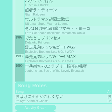
バケツでごはん
Lunch in a Bucket
超者ライディーン
Giant Raideen
ウルトラマン超闘士激伝
Ultraman Super Warrior Legend
それゆけ!宇宙戦艦ヤマモト・ヨーコ
Let's Go! Space Battleship Yamamoto Yohko
1997
でたとこプリンセス
Detatoko Princess
爆走兄弟レッツ&ゴー!!WGP
Explosive Brothers Lets & Go!! WGP
1998
爆走兄弟レッツ&ゴー!!MAX
Explosive Brothers Lets & Go!! MAX
1999
十兵衛ちゃん: ラブリー眼帯の秘密
Juubei-chan: Secret of the Lovely Eyepatch
Song Roles
Song
An
おばけにゃんかこわくない
お
I'm Nyot Afraid of Ghosts
Hor
Activity Graph