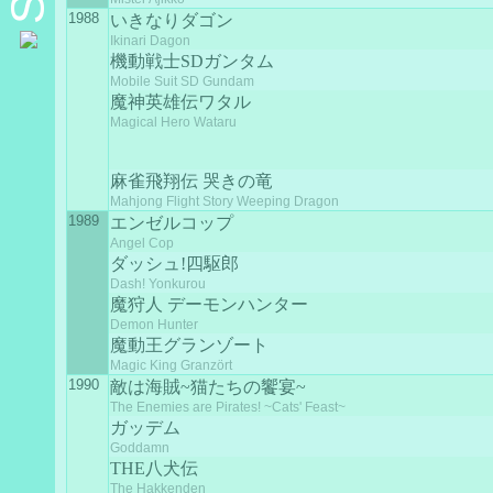
1988
いきなりダゴン
Ikinari Dagon
機動戦士SDガンタム
Mobile Suit SD Gundam
魔神英雄伝ワタル
Magical Hero Wataru
麻雀飛翔伝 哭きの竜
Mahjong Flight Story Weeping Dragon
1989
エンゼルコップ
Angel Cop
ダッシュ!四駆郎
Dash! Yonkurou
魔狩人 デーモンハンター
Demon Hunter
魔動王グランゾート
Magic King Granzört
1990
敵は海賊~猫たちの饗宴~
The Enemies are Pirates! ~Cats' Feast~
ガッデム
Goddamn
THE八犬伝
The Hakkenden