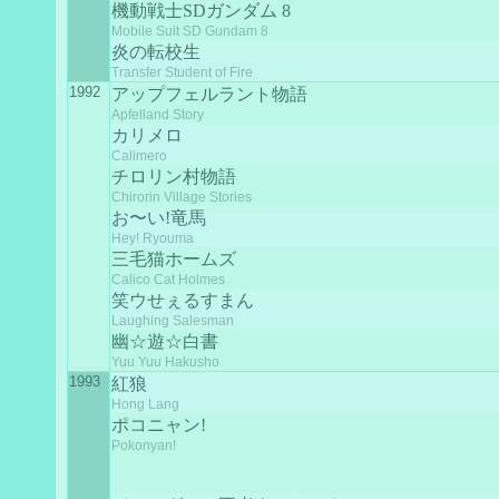
機動戦士SDガンダム 8
Mobile Suit SD Gundam 8
炎の転校生
Transfer Student of Fire
1992
アップフェルラント物語
Apfelland Story
カリメロ
Calimero
チロリン村物語
Chirorin Village Stories
お〜い!竜馬
Hey! Ryouma
三毛猫ホームズ
Calico Cat Holmes
笑ウせぇるすまん
Laughing Salesman
幽☆遊☆白書
Yuu Yuu Hakusho
1993
紅狼
Hong Lang
ポコニャン!
Pokonyan!