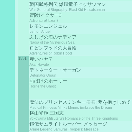
戦国武将列伝 爆風童子ヒッサツマン
War General Biography: Blast Kid Hissatsuman
冒険!イクサー3
Adventure! Iczer-3
レモンエンジェル
Lemon Angel
ふしぎの海のナディア
Nadia of the Mysterious Sea
ロビンフッドの大冒険
Adventures of Robin Hood
1991
赤いハヤテ
Akai Hayate
デトネーター・オーガン
Detonator Orgun
おばけのホーリー
Horrie the Ghost
魔法のプリンセスミンキーモモ: 夢を抱きしめて
Magical Princess Minky Momo: Embrace the Dream
横山光輝 三国志
Yokoyama Mitsuteru's Romance of the Three Kingdoms
鎧伝サムライトルーパー: メッセージ
Armor Legend Samurai Troopers: Message