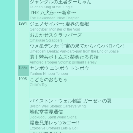
ジャングルの王者ターちゃん
Ta-chan King of the Jungle
THE 八犬伝: 〜新章〜
The Hakkenden: New Chapter
1994
ジェノサイバー: 虚界の魔獣
Genocyber: Monster of the Void
おまかせスクラッパーズ
Omakase Scrappers
ウメ星デンカ: 宇宙の果てからパンパロパン!
Umeboshi Denka: Pan-paro-pan from the End of Space
装甲騎兵ボトムズ: 赫奕たる異端
Armored Trooper Votoms: Brilliant Heresy
1995
ヤンボウ ニンボウ トンボウ
Yanbou Ninbou Tonbou
1996
こどものおもちゃ
Child's Toy
バイストン・ウェル物語 ガーゼィの翼
Byston Well Stories: Garzey's Wing
地獄堂霊界通信
Jigokudou Spirit World Signal
爆走兄弟レッツ&ゴー!!
Explosive Brothers Lets & Go!!