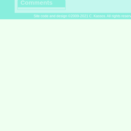
Comments
Site code and design ©2009-2021 C. Kassos. All rights reser