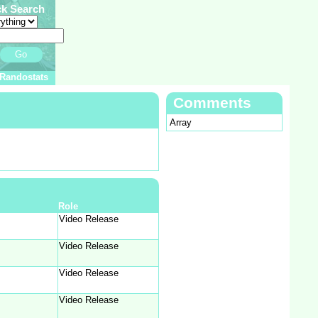
ck Search
Go
Randostats
Comments
Array
Role
Video Release
Video Release
Video Release
Video Release