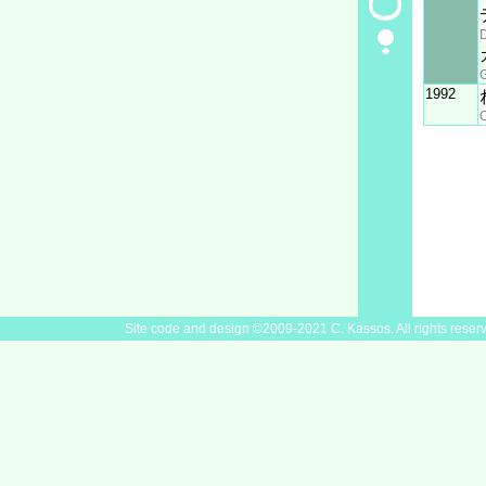
G
1992
O
Site code and design ©2009-2021 C. Kassos. All rights reser