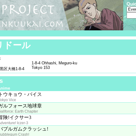
Qui
リドール
:
1-8-4 Ohhashi, Meguro-ku
Tokyo 153
区大橋1-8-4
s
Anime
トウキョウ・バイス
okyo Vice
ガルフォース地球章
allforce: Earth Chapter
冒険!イクサー3
dventure! Iczer-3
バブルガムクラッシュ!
Bubblegum Crash!