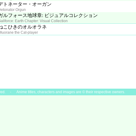
デトネーター・オーガン
Detonator Orgun
ガルフォース地球章: ビジュアルコレクション
allforce: Earth Chapter: Visual Collection
ねこひきのオルオラネ
luorane the Cat-player
ved. - Anime titles, characters and images are © their respective owners.