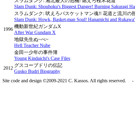
スラムダンク: 湘北最大の危機! 燃えろ桜木花道
Slam Dunk: Shouhoku's Biggest Danger! Burning Sakuragi H
スラムダンク: 吠えろバスケットマン魂!! 花道と流川の
Slam Dunk: Howk, Basket-man Soul! Hanamichi and Rukawa
機動新世紀ガンダムX
1996
After War Gundam X
地獄先生ぬ~べ~
Hell Teacher Nube
金田一少年の事件簿
Young Kindaichi's Case Files
グスコーブドリの伝記
2012
Gusko Budri Biography
Site code and design ©2009-2021 C. Kassos. All rights reserved. - 