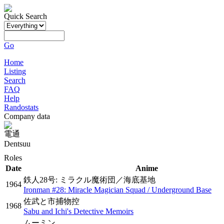
Quick Search
Go
Home
Listing
Search
FAQ
Help
Randostats
Company data
電通
Dentsuu
Roles
Date
Anime
鉄人28号: ミラクル魔術団／海底基地
1964
Ironman #28: Miracle Magician Squad / Underground Base
佐武と市捕物控
1968
Sabu and Ichi's Detective Memoirs
ムーミン