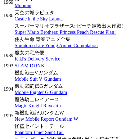
1969
Moomin
天空の城ラピュタ
1986
Castle in the Sky Laputa
スーパーマリオブラザース: ピーチ姫救出大作戦!
Super Mario Brothers: Princess Peach Rescue Plan!
住友生命 青春アニメ全集
Sumitomo Life Young Anime Compilation
魔女の宅急便
1989
Kiki's Delivery Service
1993
SLAM DUNK
機動戦士Vガンダム
Mobile Suit V Gundam
機動武闘伝Gガンダム
1994
Mobile Fighter G Gundam
魔法騎士レイアース
Magic Knight Rayearth
新機動戦記ガンダムW
1995
New Mobile Report Gundam W
怪盗セイント・テール
Phantom Thief Saint Tail