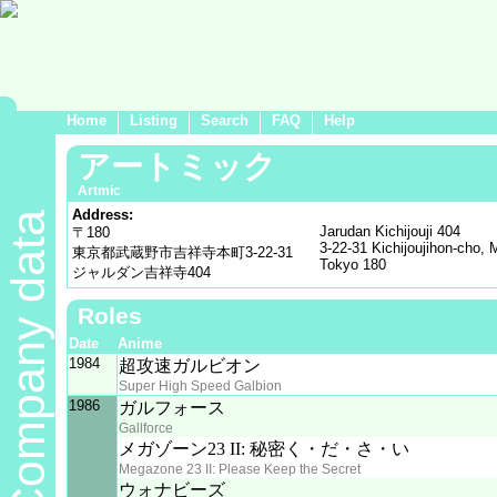
Home
Listing
Search
FAQ
Help
アートミック
Artmic
Address:
Company data
Jarudan Kichijouji 404
〒180
3-22-31 Kichijoujihon-cho, 
東京都武蔵野市吉祥寺本町3-22-31
Tokyo 180
ジャルダン吉祥寺404
Roles
Date
Anime
1984
超攻速ガルビオン
Super High Speed Galbion
1986
ガルフォース
Gallforce
メガゾーン23 II: 秘密く・だ・さ・い
Megazone 23 II: Please Keep the Secret
ウォナビーズ