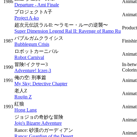
1986
Animati
Departure - Ami Finale
プロジェクトA子
Animati
Project A-ko
超次元伝説ラルII: 〜ラモー・ルーの逆襲〜
Produc
Super Dimension Legend Ral II: Ravenge of Ramo Ru
バブルガムクライシス
1987
Finishi
Bubblegum Crisis
ロボットカーニバル
Animati
Robot Carnival
冒険!イクサー3
In-bet
1990
Colorin
Adventure! Iczer-3
俺の空: 刑事篇
1991
Animati
My Sky: Detective Chapter
老人Z
Animati
Roujin Z
紅狼
1993
Animati
Hong Lang
ジョジョの奇妙な冒険
Animati
Jojo's Bizarre Adventure
Rance: 砂漠のガーディアン
Animati
Rance: Guardian of the Desert