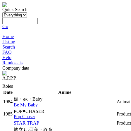
Quick Search
Go
Home
Listing
Search
FAQ
Help
Randostats
Company data
A.P.P.P.
Roles
Date
Anime
媚・妹・Baby
1984
Animati
Be My Baby
POP♥CHASER
1985
Produc
Pop Chaser
STAR TRAP
Produc
旅立ち-亜美・終章