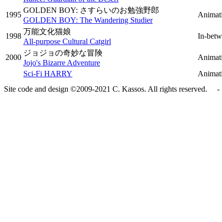
GOLDEN BOY: さすらいのお勉強野郎
1995
Animati
GOLDEN BOY: The Wandering Studier
万能文化猫娘
1998
In-bet
All-purpose Cultural Catgirl
ジョジョの奇妙な冒険
2000
Animati
Jojo's Bizarre Adventure
Sci-Fi HARRY
Animati
Site code and design ©2009-2021 C. Kassos. All rights reserved. - 