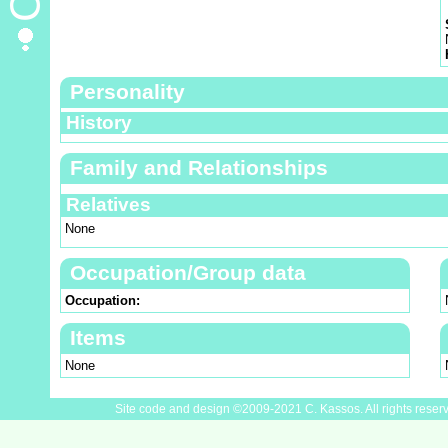
Personality
History
Family and Relationships
Relatives
None
Occupation/Group data
Occupation:
Items
None
Site code and design ©2009-2021 C. Kassos. All rights reser