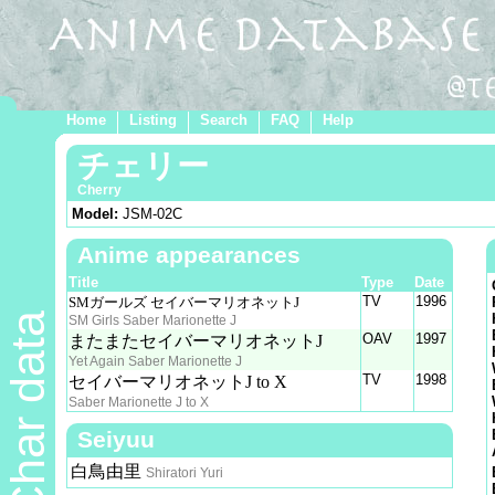
Home
Listing
Search
FAQ
Help
チェリー
Cherry
Model:
JSM-02C
Anime appearances
Title
Type
Date
TV
1996
SMガールズ セイバーマリオネットJ
Char data
SM Girls Saber Marionette J
OAV
1997
またまたセイバーマリオネットJ
Yet Again Saber Marionette J
TV
1998
セイバーマリオネットJ to X
Saber Marionette J to X
Seiyuu
白鳥由里
Shiratori Yuri