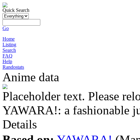
Quick Search
Go
Home
Listing
Search
FAQ
Help
Randostats
Anime data
Placeholder text. Please rel
YAWARA!: a fashionable ju
Details
Based on:
YAWARA!
(Man