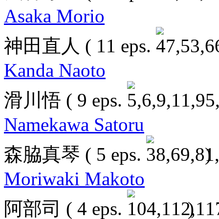
Asaka Morio
神田直人
( 11 eps.
Kanda Naoto
滑川悟
( 9 eps.
Namekawa Satoru
森脇真琴
( 5 eps.
)
Moriwaki Makoto
阿部司
( 4 eps.
)