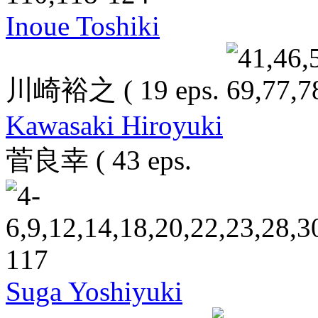
Inoue Toshiki
川崎裕之
( 19 eps.
Kawasaki Hiroyuki
菅良幸
( 43 eps.
Suga Yoshiyuki