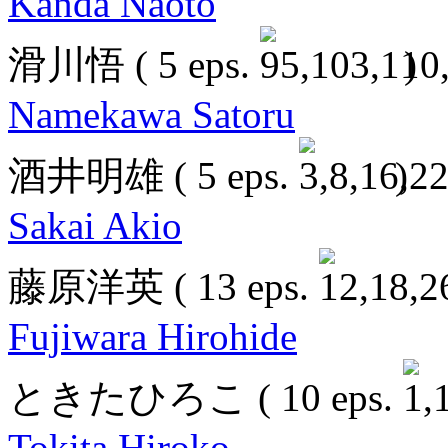
Kanda Naoto
滑川悟
( 5 eps.
)
Namekawa Satoru
酒井明雄
( 5 eps.
)
Sakai Akio
藤原洋英
( 13 eps.
Fujiwara Hirohide
ときたひろこ
( 10 eps.
Tokita Hiroko