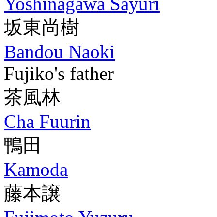
Yoshinagawa Sayuri
坂東尚樹
Bandou Naoki
Fujiko's father
茶風林
Cha Fuurin
鴨田
Kamoda
藤本譲