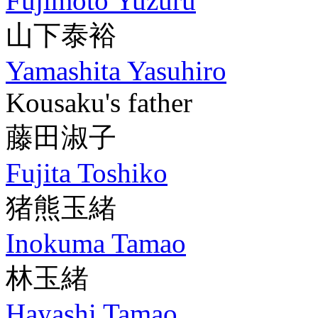
Fujimoto Yuzuru
山下泰裕
Yamashita Yasuhiro
Kousaku's father
藤田淑子
Fujita Toshiko
猪熊玉緒
Inokuma Tamao
林玉緒
Hayashi Tamao