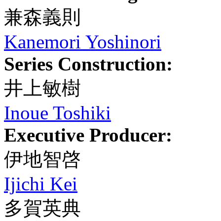
兼森義則
Kanemori Yoshinori
Series Construction:
井上敏樹
Inoue Toshiki
Executive Producer:
伊地智啓
Ijichi Kei
多賀英典