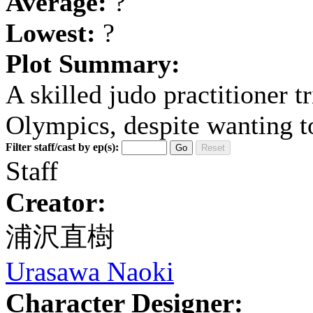
Average:
?
Lowest:
?
Plot Summary:
A skilled judo practitioner t
Olympics, despite wanting to
Filter staff/cast by ep(s):
Go
Reset
Staff
Creator:
浦沢直樹
Urasawa Naoki
Character Designer: