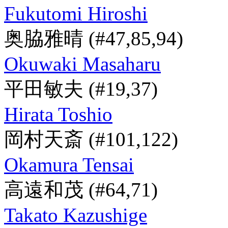
Fukutomi Hiroshi
奥脇雅晴
(#47,85,94)
Okuwaki Masaharu
平田敏夫
(#19,37)
Hirata Toshio
岡村天斎
(#101,122)
Okamura Tensai
高遠和茂
(#64,71)
Takato Kazushige