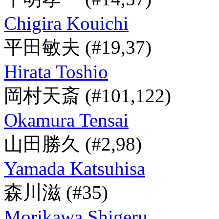
Chigira Kouichi
平田敏夫
(#19,37)
Hirata Toshio
岡村天斎
(#101,122)
Okamura Tensai
山田勝久
(#2,98)
Yamada Katsuhisa
森川滋
(#35)
Morikawa Shigeru