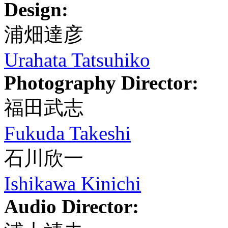
Design:
浦畑達彦
Urahata Tatsuhiko
Photography Director:
福田武志
Fukuda Takeshi
石川欣一
Ishikawa Kinichi
Audio Director: