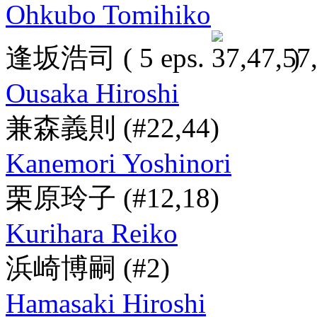
Ohkubo Tomihiko
逢坂浩司
( 5 eps.
)
Ousaka Hiroshi
兼森義則
(#22,44)
Kanemori Yoshinori
栗原玲子
(#12,18)
Kurihara Reiko
浜崎博嗣
(#2)
Hamasaki Hiroshi