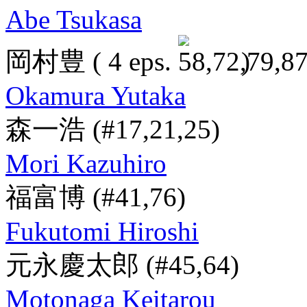
Abe Tsukasa
岡村豊
( 4 eps.
)
Okamura Yutaka
森一浩
(#17,21,25)
Mori Kazuhiro
福富博
(#41,76)
Fukutomi Hiroshi
元永慶太郎
(#45,64)
Motonaga Keitarou