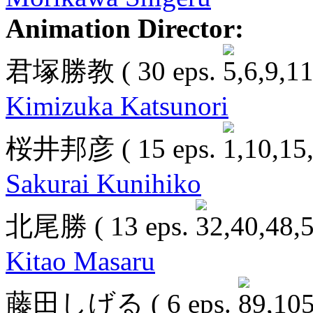
Animation Director:
君塚勝教
( 30 eps.
Kimizuka Katsunori
桜井邦彦
( 15 eps.
Sakurai Kunihiko
北尾勝
( 13 eps.
Kitao Masaru
藤田しげる
( 6 eps.