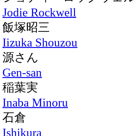
Jodie Rockwell
飯塚昭三
Iizuka Shouzou
源さん
Gen-san
稲葉実
Inaba Minoru
石倉
Ishikura