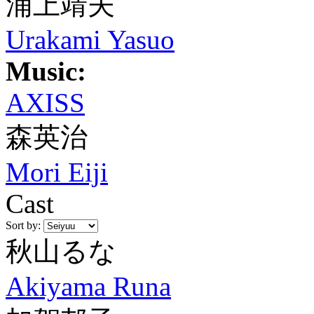
浦上靖夫
Urakami Yasuo
Music:
AXISS
森英治
Mori Eiji
Cast
Sort by:
秋山るな
Akiyama Runa