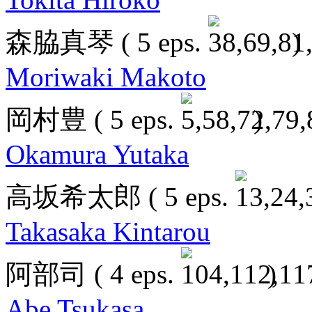
森脇真琴
( 5 eps.
)
Moriwaki Makoto
岡村豊
( 5 eps.
)
Okamura Yutaka
高坂希太郎
( 5 eps.
Takasaka Kintarou
阿部司
( 4 eps.
)
Abe Tsukasa