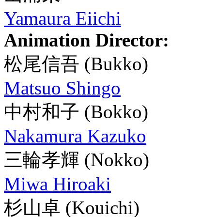
Yamaura Eiichi
Animation Director:
松尾信吾
(Bukko)
Matsuo Shingo
中村和子
(Bokko)
Nakamura Kazuko
三輪孝輝
(Nokko)
Miwa Hiroaki
杉山卓
(Kouichi)