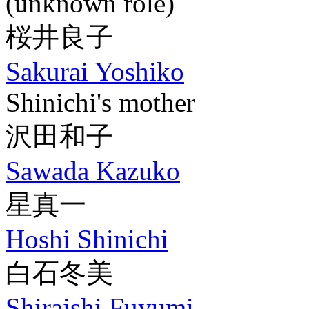
(unknown role)
桜井良子
Sakurai Yoshiko
Shinichi's mother
沢田和子
Sawada Kazuko
星真一
Hoshi Shinichi
白石冬美
Shiraishi Fuyumi