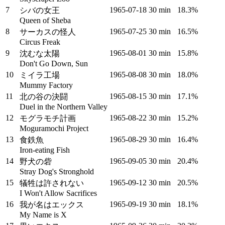
7
1965‑07‑18
30 min
18.3%
シバの女王
Queen of Sheba
8
1965‑07‑25
30 min
16.5%
サーカスの怪人
Circus Freak
9
1965‑08‑01
30 min
15.8%
沈むな太陽
Don't Go Down, Sun
10
1965‑08‑08
30 min
18.0%
ミイラ工場
Mummy Factory
11
1965‑08‑15
30 min
17.1%
北の谷の決闘
Duel in the Northern Valley
12
1965‑08‑22
30 min
15.2%
モグラモチ計画
Moguramochi Project
13
1965‑08‑29
30 min
16.4%
食鉄魚
Iron-eating Fish
14
1965‑09‑05
30 min
20.4%
野犬の砦
Stray Dog's Stronghold
15
1965‑09‑12
30 min
20.5%
犠牲は許されない
I Won't Allow Sacrifices
16
1965‑09‑19
30 min
18.1%
我が名はエックス
My Name is X