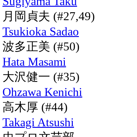
Sugiyama Taku
月岡貞夫
(#27,49)
Tsukioka Sadao
波多正美
(#50)
Hata Masami
大沢健一
(#35)
Ohzawa Kenichi
高木厚
(#44)
Takagi Atsushi