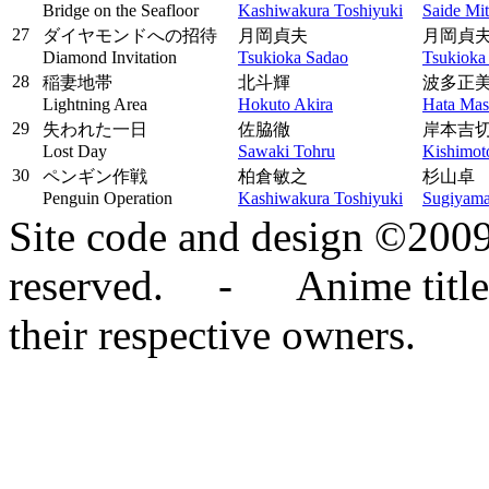
Bridge on the Seafloor
Kashiwakura Toshiyuki
Saide Mi
27
ダイヤモンドへの招待
月岡貞夫
月岡貞
Diamond Invitation
Tsukioka Sadao
Tsukioka
28
稲妻地帯
北斗輝
波多正
Lightning Area
Hokuto Akira
Hata Ma
29
失われた一日
佐脇徹
岸本吉
Lost Day
Sawaki Tohru
Kishimoto
30
ペンギン作戦
柏倉敏之
杉山卓
Penguin Operation
Kashiwakura Toshiyuki
Sugiyama
Site code and design ©2009
reserved. - Anime titles,
their respective owners.