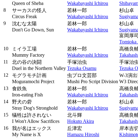
Queen of Sheba
Wakabayashi Ichirou
Shibayam
8
サーカスの怪人
若林一郎
杉山卓
Circus Freak
Wakabayashi Ichirou
Sugiyama
9
沈むな太陽
若林一郎
杉山卓
Don't Go Down, Sun
Wakabayashi Ichirou
Sugiyama
富岡厚
Tomioka 
10
ミイラ工場
若林一郎
高橋良
Mummy Factory
Wakabayashi Ichirou
Takahash
11
北の谷の決闘
手塚治虫
手塚治
Duel in the Northern Valley
Tezuka Osamu
Tezuka 
12
モグラモチ計画
虫プロ文芸部
W-3演
Moguramochi Project
Mushi Pro Script Division
W3 Direc
13
食鉄魚
若林一郎
高橋良
Iron-eating Fish
Wakabayashi Ichirou
Takahash
14
野犬の砦
若林一郎
杉山卓
Stray Dog's Stronghold
Wakabayashi Ichirou
Sugiyama
15
犠牲は許されない
北斗輝
高橋良
I Won't Allow Sacrifices
Hokuto Akira
Takahash
16
我が名はエックス
丘津宏
岸本吉
My Name is X
Hamazu Hiroshi
Kishimoto