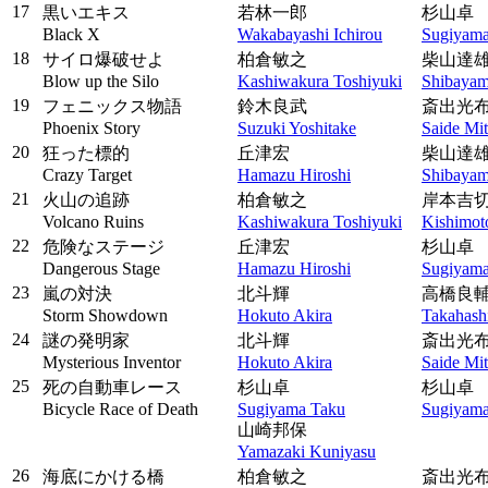
17
黒いエキス
若林一郎
杉山卓
Black X
Wakabayashi Ichirou
Sugiyama
18
サイロ爆破せよ
柏倉敏之
柴山達
Blow up the Silo
Kashiwakura Toshiyuki
Shibayam
19
フェニックス物語
鈴木良武
斎出光
Phoenix Story
Suzuki Yoshitake
Saide Mi
20
狂った標的
丘津宏
柴山達
Crazy Target
Hamazu Hiroshi
Shibayam
21
火山の追跡
柏倉敏之
岸本吉
Volcano Ruins
Kashiwakura Toshiyuki
Kishimoto
22
危険なステージ
丘津宏
杉山卓
Dangerous Stage
Hamazu Hiroshi
Sugiyama
23
嵐の対決
北斗輝
高橋良
Storm Showdown
Hokuto Akira
Takahash
24
謎の発明家
北斗輝
斎出光
Mysterious Inventor
Hokuto Akira
Saide Mi
25
死の自動車レース
杉山卓
杉山卓
Bicycle Race of Death
Sugiyama Taku
Sugiyama
山崎邦保
Yamazaki Kuniyasu
26
海底にかける橋
柏倉敏之
斎出光