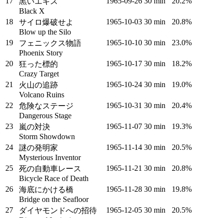
17
1965‑09‑26
30 min
20.2%
黒いエキス
Black X
18
1965‑10‑03
30 min
20.8%
サイロ爆破せよ
Blow up the Silo
19
1965‑10‑10
30 min
23.0%
フェニックス物語
Phoenix Story
20
1965‑10‑17
30 min
18.2%
狂った標的
Crazy Target
21
1965‑10‑24
30 min
19.0%
火山の追跡
Volcano Ruins
22
1965‑10‑31
30 min
20.4%
危険なステージ
Dangerous Stage
23
1965‑11‑07
30 min
19.3%
嵐の対決
Storm Showdown
24
1965‑11‑14
30 min
20.5%
謎の発明家
Mysterious Inventor
25
1965‑11‑21
30 min
20.8%
死の自動車レース
Bicycle Race of Death
26
1965‑11‑28
30 min
19.8%
海底にかける橋
Bridge on the Seafloor
27
1965‑12‑05
30 min
20.5%
ダイヤモンドへの招待