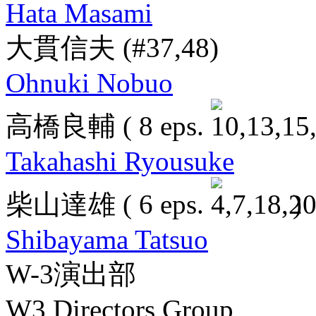
Hata Masami
大貫信夫
(#37,48)
Ohnuki Nobuo
高橋良輔
( 8 eps.
Takahashi Ryousuke
柴山達雄
( 6 eps.
)
Shibayama Tatsuo
W-3演出部
W3 Directors Group