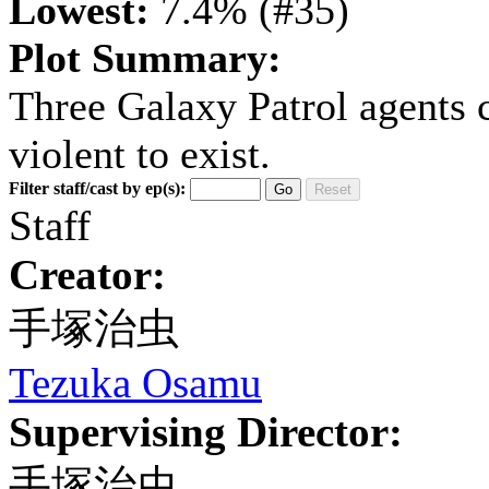
Lowest:
7.4% (#35)
Plot Summary:
Three Galaxy Patrol agents c
violent to exist.
Filter staff/cast by ep(s):
Go
Reset
Staff
Creator:
手塚治虫
Tezuka Osamu
Supervising Director:
手塚治虫