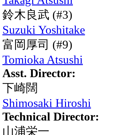
鈴木良武
(#3)
Suzuki Yoshitake
富岡厚司
(#9)
Tomioka Atsushi
Asst. Director:
下崎闊
Shimosaki Hiroshi
Technical Director:
山浦栄一