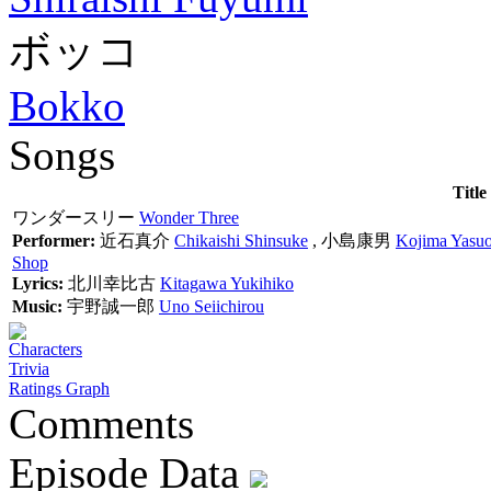
ボッコ
Bokko
Songs
Title
ワンダースリー
Wonder Three
Performer:
近石真介
Chikaishi Shinsuke
,
小島康男
Kojima Yasu
Shop
Lyrics:
北川幸比古
Kitagawa Yukihiko
Music:
宇野誠一郎
Uno Seiichirou
Characters
Trivia
Ratings Graph
Comments
Episode Data