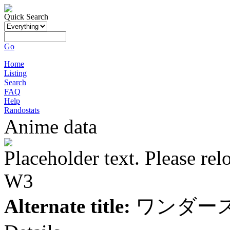
Quick Search
Go
Home
Listing
Search
FAQ
Help
Randostats
Anime data
Placeholder text. Please rel
W3
Alternate title:
ワンダー