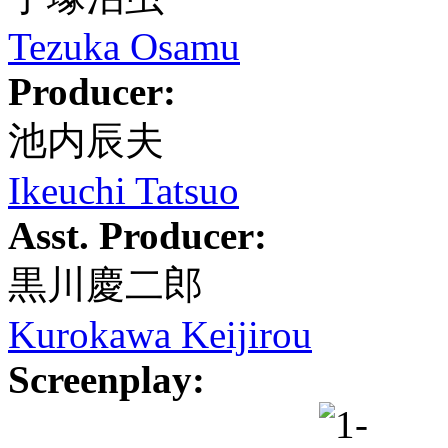
Tezuka Osamu
Producer:
池内辰夫
Ikeuchi Tatsuo
Asst. Producer:
黒川慶二郎
Kurokawa Keijirou
Screenplay: