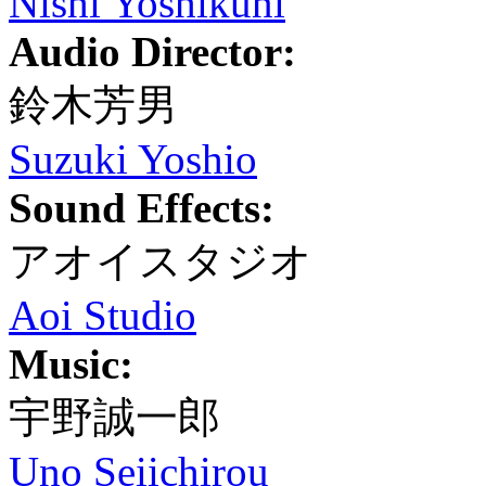
Nishi Yoshikuni
Audio Director:
鈴木芳男
Suzuki Yoshio
Sound Effects:
アオイスタジオ
Aoi Studio
Music:
宇野誠一郎
Uno Seiichirou