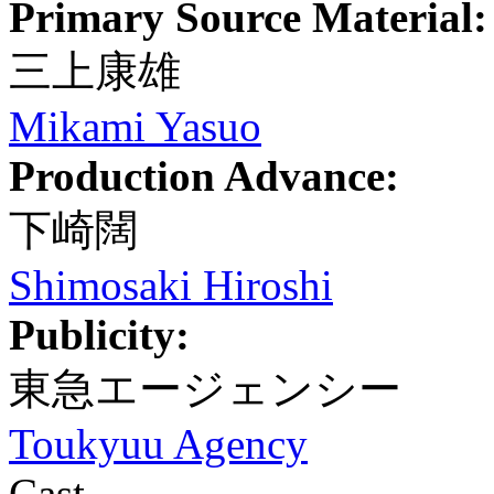
Primary Source Material:
三上康雄
Mikami Yasuo
Production Advance:
下崎闊
Shimosaki Hiroshi
Publicity:
東急エージェンシー
Toukyuu Agency
Cast