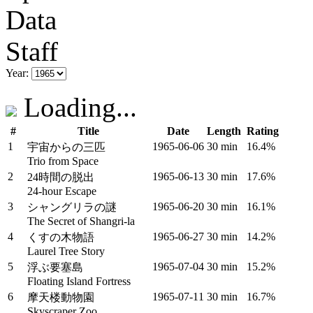
Data
Staff
Year:
Loading...
#
Title
Date
Length
Rating
1
1965‑06‑06
30 min
16.4%
宇宙からの三匹
Trio from Space
2
1965‑06‑13
30 min
17.6%
24時間の脱出
24-hour Escape
3
1965‑06‑20
30 min
16.1%
シャングリラの謎
The Secret of Shangri-la
4
1965‑06‑27
30 min
14.2%
くすの木物語
Laurel Tree Story
5
1965‑07‑04
30 min
15.2%
浮ぶ要塞島
Floating Island Fortress
6
1965‑07‑11
30 min
16.7%
摩天楼動物園
Skyscraper Zoo