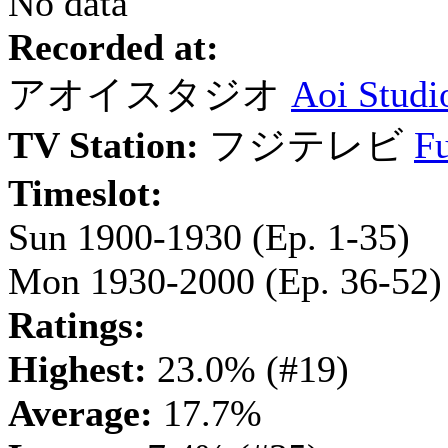
No data
Recorded at:
アオイスタジオ
Aoi Studi
TV Station:
フジテレビ
Fu
Timeslot:
Sun 1900-1930
(Ep. 1-35)
Mon 1930-2000
(Ep. 36-52)
Ratings:
Highest:
23.0% (#19)
Average:
17.7%