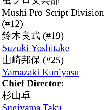
虫プロ文芸部
Mushi Pro Script Division
(#12)
鈴木良武
(#19)
Suzuki Yoshitake
山崎邦保
(#25)
Yamazaki Kuniyasu
Chief Director:
杉山卓
Sugiyama Taku