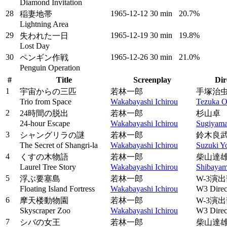
Diamond Invitation
28
1965‑12‑12
30 min
20.7%
稲妻地帯
Lightning Area
29
1965‑12‑19
30 min
19.8%
失われた一日
Lost Day
30
1965‑12‑26
30 min
21.0%
ペンギン作戦
Penguin Operation
#
Title
Screenplay
Dir
1
宇宙からの三匹
若林一郎
手塚治
Trio from Space
Wakabayashi Ichirou
Tezuka 
2
24時間の脱出
若林一郎
杉山卓
24-hour Escape
Wakabayashi Ichirou
Sugiyama
3
シャングリラの謎
若林一郎
鈴木良
The Secret of Shangri-la
Wakabayashi Ichirou
Suzuki Y
4
くすの木物語
若林一郎
柴山達
Laurel Tree Story
Wakabayashi Ichirou
Shibayam
5
浮ぶ要塞島
若林一郎
W-3演
Floating Island Fortress
Wakabayashi Ichirou
W3 Direc
6
摩天楼動物園
若林一郎
W-3演
Skyscraper Zoo
Wakabayashi Ichirou
W3 Direc
7
シバの女王
若林一郎
柴山達