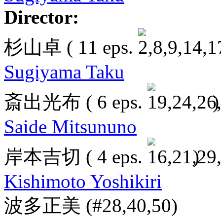
Director:
杉山卓
( 11 eps.
Sugiyama Taku
斎出光布
( 6 eps.
)
Saide Mitsununo
岸本吉切
( 4 eps.
)
Kishimoto Yoshikiri
波多正美
(#28,40,50)