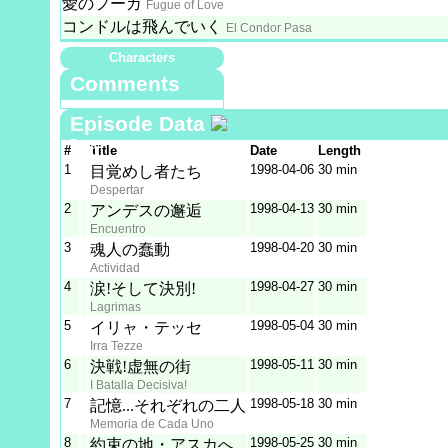
愛のフーガ
Fugue of Love
コンドルは飛んでいく
El Condor Pasa
Characters
Comments
Episode Data
Data
#
Title
Date
Length
Staff
1
1998‑04‑06
30 min
目覚めし者たち
Despertar
2
1998‑04‑13
30 min
アンデスの邂逅
Encuentro
3
1998‑04‑20
30 min
魂人の蠢動
Actividad
4
1998‑04‑27
30 min
涙!そして決別!
Lagrimas
5
1998‑05‑04
30 min
イリャ・テッセ
Irra Tezze
6
1998‑05‑11
30 min
決戦!虚無の街
I Batalla Decisiva!
7
1998‑05‑18
30 min
記憶...それぞれの二人
Memoria de Cada Uno
8
1998‑05‑25
30 min
約束の地・アスカへ