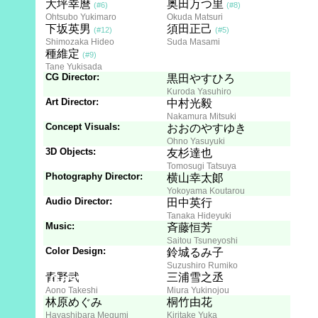
大坪幸麿
奥田万つ里
(#6)
(#8)
Ohtsubo Yukimaro
Okuda Matsuri
下坂英男
須田正己
(#12)
(#5)
Shimozaka Hideo
Suda Masami
種維定
(#9)
Tane Yukisada
CG Director:
黒田やすひろ
Kuroda Yasuhiro
Art Director:
中村光毅
Nakamura Mitsuki
Concept Visuals:
おおのやすゆき
Ohno Yasuyuki
3D Objects:
友杉達也
Tomosugi Tatsuya
Photography Director:
横山幸太郞
Yokoyama Koutarou
Audio Director:
田中英行
Tanaka Hideyuki
Music:
斉藤恒芳
Saitou Tsuneyoshi
Color Design:
鈴城るみ子
Suzushiro Rumiko
Cast
青野武
三浦雪之丞
Aono Takeshi
Miura Yukinojou
林原めぐみ
桐竹由花
Hayashibara Megumi
Kiritake Yuka