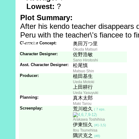
Lowest:
?
Plot Summary:
After his kendo teacher disappears 
Peru with the teacher\'s fiancee to f
Character Concept:
Staff
Son
奥田万つ里
Okuda Matsuri
Character Designer:
佐野浩敏
Sano Hirotoshi
Asst. Character Designer:
松尾慎
Matsuo Shin
Producer:
植田基生
Ueda Motoki
上田耕行
Ueda Yasuyuki
Planning:
真木太郎
Maki Tarou
Screenplay:
荒川稔久
( 7 eps.
)
Arakawa Toshihisa
伊東恒久
(#1-3,5)
Itou Tsunehisa
隅沢克之
(#8)