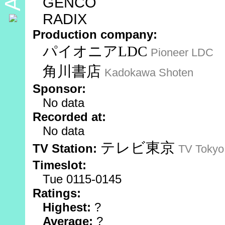
GENCO
RADIX
Production company:
パイオニアLDC
Pioneer LDC
角川書店
Kadokawa Shoten
Sponsor:
No data
Recorded at:
No data
テレビ東京
TV Station:
TV Tokyo
Timeslot:
Tue 0115-0145
Ratings:
Highest:
?
Average:
?