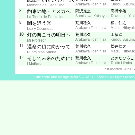
Arakawa Toshihisa
Kudou Susum
Memoria de Cada Uno
8
約束の地・アスカへ
隅沢克之
高橋幸雄
Sumisawa Katsuyuki
Takahashi Yuk
La Tierra de Promision
9
闇を追う光
荒川稔久
松井仁之
Arakawa Toshihisa
Matsui Hitoyuk
Luz y Oscuridad
10
灯の向こうの明日へ
荒川稔久
工藤進
Arakawa Toshihisa
Kudou Susum
Mi Profesor
11
運命の頂に向かって
荒川稔久
松井仁之
Arakawa Toshihisa
Matsui Hitoyuk
Punto Mas Suerte
12
そして未来のために!
荒川稔久
ときたひろこ
Arakawa Toshihisa
Tokita Hiroko
I Mañana!
Last updated: 2023-1
Site code and design ©2009-2021 C. Kassos. All rights reser