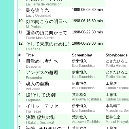
La Tierra de Promision
9
1998‑06‑08
30 min
闇を追う光
Luz y Oscuridad
10
1998‑06‑15
30 min
灯の向こうの明日へ
Mi Profesor
11
1998‑06‑22
30 min
運命の頂に向かって
Punto Mas Suerte
12
1998‑06‑29
30 min
そして未来のために!
I Mañana!
#
Title
Screenplay
Storyboards
1
目覚めし者たち
伊東恒久
ときたひろこ
Itou Tsunehisa
Tokita Hiroko
Despertar
2
アンデスの邂逅
伊東恒久
ときたひろこ
Itou Tsunehisa
Tokita Hiroko
Encuentro
3
魂人の蠢動
伊東恒久
工藤進
Itou Tsunehisa
Kudou Susum
Actividad
4
涙!そして決別!
荒川稔久
工藤進
Arakawa Toshihisa
Kudou Susum
Lagrimas
5
イリャ・テッセ
伊東恒久
水島精二
Itou Tsunehisa
Mizushima Seij
Irra Tezze
6
決戦!虚無の街
荒川稔久
松井仁之
Arakawa Toshihisa
Matsui Hitoyuk
I Batalla Decisiva!
7
記憶...それぞれの二人
荒川稔久
工藤進