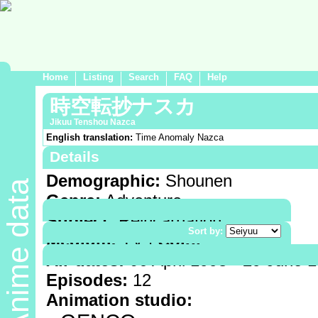
Home
Listing
Search
FAQ
Help
時空転抄ナスカ
Jikuu Tenshou Nazca
English translation:
Time Anomaly Nazca
Details
Demographic:
Shounen
Anime data
Genre:
Adventure
Subject:
Reincarnation
Sort by:
Medium:
TV |
Color
Air dates:
06 April 1998 - 29 June 
Episodes:
12
Animation studio: