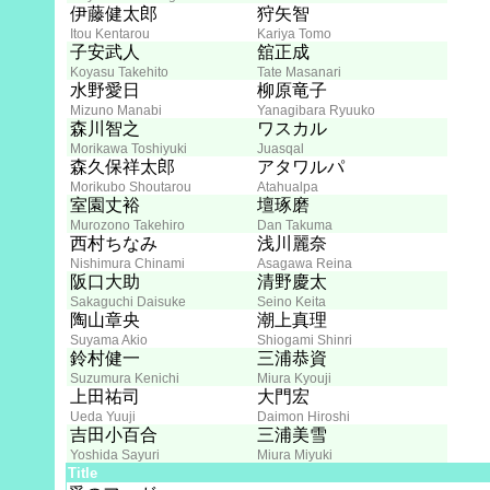
伊藤健太郎
狩矢智
Itou Kentarou
Kariya Tomo
子安武人
舘正成
Koyasu Takehito
Tate Masanari
水野愛日
柳原竜子
Mizuno Manabi
Yanagibara Ryuuko
森川智之
ワスカル
Morikawa Toshiyuki
Juasqal
森久保祥太郎
アタワルパ
Morikubo Shoutarou
Atahualpa
室園丈裕
壇琢磨
Murozono Takehiro
Dan Takuma
西村ちなみ
浅川麗奈
Nishimura Chinami
Asagawa Reina
阪口大助
清野慶太
Sakaguchi Daisuke
Seino Keita
陶山章央
潮上真理
Suyama Akio
Shiogami Shinri
鈴村健一
三浦恭資
Suzumura Kenichi
Miura Kyouji
上田祐司
大門宏
Ueda Yuuji
Daimon Hiroshi
吉田小百合
三浦美雪
Yoshida Sayuri
Miura Miyuki
Title