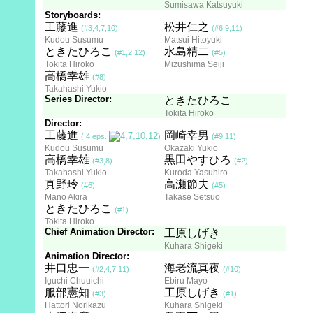
Sumisawa Katsuyuki
Storyboards:
工藤進
松井仁之
(#3,4,7,10)
(#6,9,11)
Kudou Susumu
Matsui Hitoyuki
ときたひろこ
水島精二
(#1,2,12)
(#5)
Tokita Hiroko
Mizushima Seiji
高橋幸雄
(#8)
Takahashi Yukio
Series Director:
ときたひろこ
Tokita Hiroko
Director:
工藤進
岡崎幸男
( 4 eps.
)
(#9,11)
Kudou Susumu
Okazaki Yukio
高橋幸雄
黒田やすひろ
(#3,8)
(#2)
Takahashi Yukio
Kuroda Yasuhiro
真野玲
高瀬節夫
(#6)
(#5)
Mano Akira
Takase Setsuo
ときたひろこ
(#1)
Tokita Hiroko
Chief Animation Director:
工原しげき
Kuhara Shigeki
Animation Director:
井口忠一
海老流真夜
(#2,4,7,11)
(#10)
Iguchi Chuuichi
Ebiru Mayo
服部憲知
工原しげき
(#3)
(#1)
Hattori Norikazu
Kuhara Shigeki