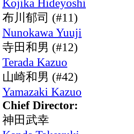
Kojika Hideyoshi
布川郁司
(#11)
Nunokawa Yuuji
寺田和男
(#12)
Terada Kazuo
山崎和男
(#42)
Yamazaki Kazuo
Chief Director:
神田武幸