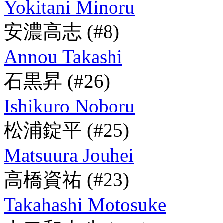
Yokitani Minoru
安濃高志
(#8)
Annou Takashi
石黒昇
(#26)
Ishikuro Noboru
松浦錠平
(#25)
Matsuura Jouhei
高橋資祐
(#23)
Takahashi Motosuke