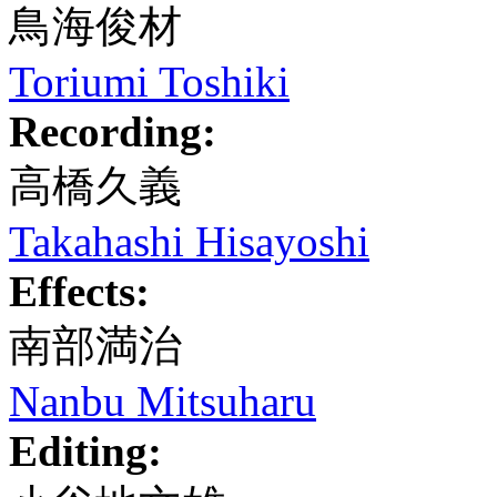
鳥海俊材
Toriumi Toshiki
Recording:
高橋久義
Takahashi Hisayoshi
Effects:
南部満治
Nanbu Mitsuharu
Editing: