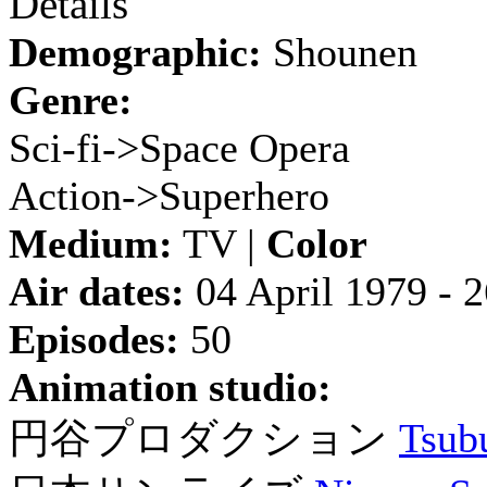
Details
Demographic:
Shounen
Genre:
Sci-fi->Space Opera
Action->Superhero
Medium:
TV |
Color
Air dates:
04 April 1979 - 
Episodes:
50
Animation studio:
円谷プロダクション
Tsub