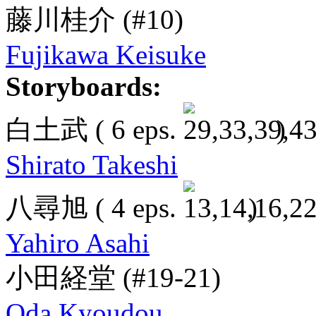
藤川桂介
(#10)
Fujikawa Keisuke
Storyboards:
白土武
( 6 eps.
)
Shirato Takeshi
八尋旭
( 4 eps.
)
Yahiro Asahi
小田経堂
(#19-21)
Oda Kyoudou