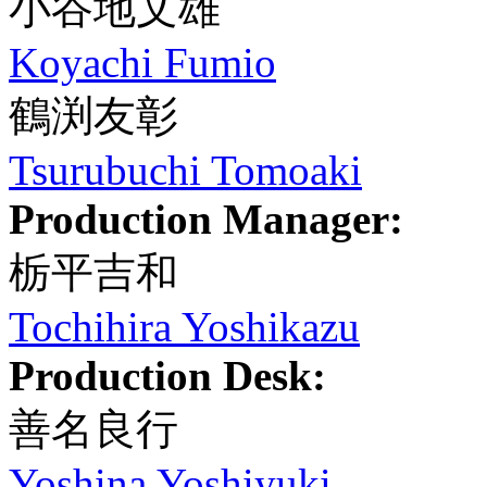
小谷地文雄
Koyachi Fumio
鶴渕友彰
Tsurubuchi Tomoaki
Production Manager:
栃平吉和
Tochihira Yoshikazu
Production Desk:
善名良行
Yoshina Yoshiyuki