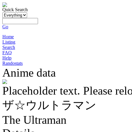
Quick Search
Go
Home
Listing
Search
FAQ
Help
Randostats
Anime data
Placeholder text. Please rel
ザ☆ウルトラマン
The Ultraman