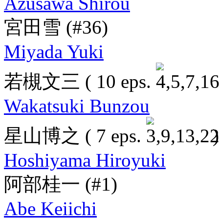
Azusawa Shirou
宮田雪
(#36)
Miyada Yuki
若槻文三
( 10 eps.
Wakatsuki Bunzou
星山博之
( 7 eps.
)
Hoshiyama Hiroyuki
阿部桂一
(#1)
Abe Keiichi