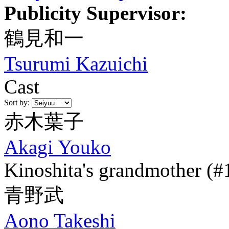
Publicity Supervisor:
鶴見和一
Tsurumi Kazuichi
Cast
Sort by:
赤木葉子
Akagi Youko
Kinoshita's grandmother (#
青野武
Aono Takeshi