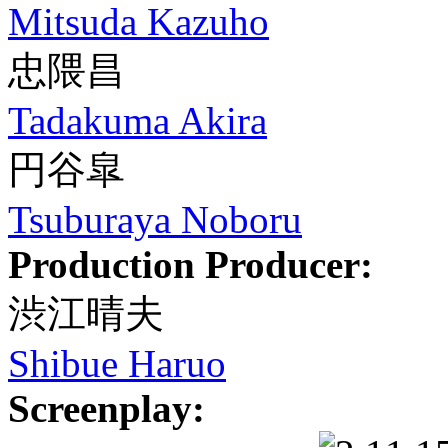
Mitsuda Kazuho
忠隈昌
Tadakuma Akira
円谷皐
Tsuburaya Noboru
Production Producer:
渋江晴夫
Shibue Haruo
Screenplay: