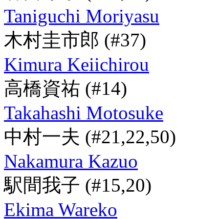
Taniguchi Moriyasu
木村圭市郎
(#37)
Kimura Keiichirou
高橋資祐
(#14)
Takahashi Motosuke
中村一夫
(#21,22,50)
Nakamura Kazuo
駅間我子
(#15,20)
Ekima Wareko