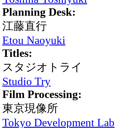
Planning Desk:
江藤直行
Etou Naoyuki
Titles:
スタジオトライ
Studio Try
Film Processing:
東京現像所
Tokyo Development Lab