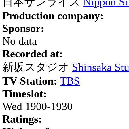
日本サンライズ
Nippon Su
Production company:
Sponsor:
No data
Recorded at:
新坂スタジオ
Shinsaka St
TV Station:
TBS
Timeslot:
Wed 1900-1930
Ratings: