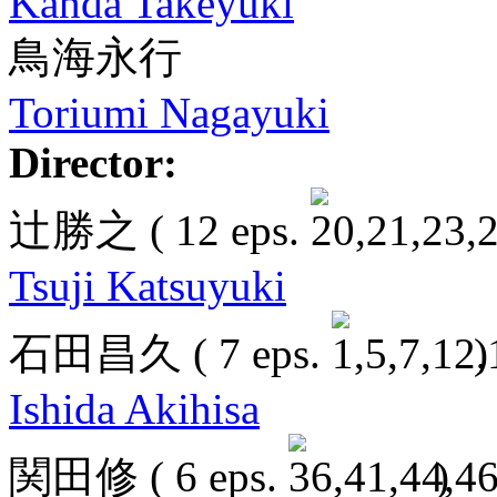
Kanda Takeyuki
鳥海永行
Toriumi Nagayuki
Director:
辻勝之
( 12 eps.
Tsuji Katsuyuki
石田昌久
( 7 eps.
)
Ishida Akihisa
関田修
( 6 eps.
)