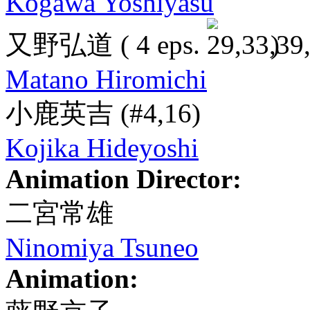
Kogawa Yoshiyasu
又野弘道
( 4 eps.
)
Matano Hiromichi
小鹿英吉
(#4,16)
Kojika Hideyoshi
Animation Director:
二宮常雄
Ninomiya Tsuneo
Animation: