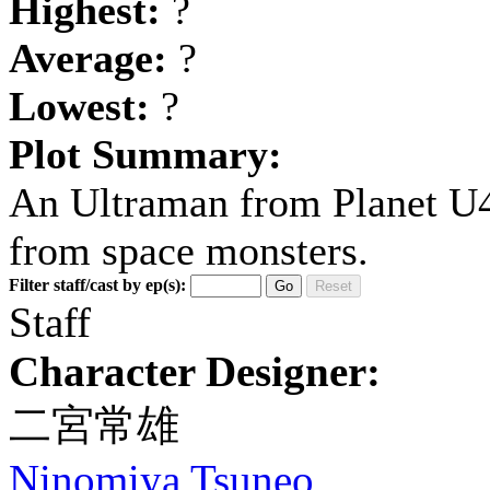
Highest:
?
Average:
?
Lowest:
?
Plot Summary:
An Ultraman from Planet U40
from space monsters.
Filter staff/cast by ep(s):
Go
Reset
Staff
Character Designer:
二宮常雄
Ninomiya Tsuneo