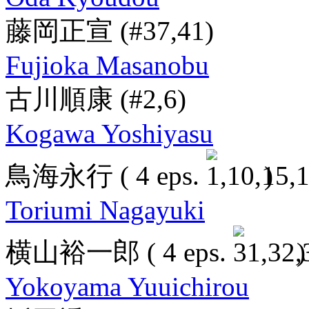
藤岡正宣
(#37,41)
Fujioka Masanobu
古川順康
(#2,6)
Kogawa Yoshiyasu
鳥海永行
( 4 eps.
)
Toriumi Nagayuki
横山裕一郎
( 4 eps.
)
Yokoyama Yuuichirou