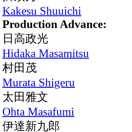
Kakesu Shuuichi
Production Advance:
日高政光
Hidaka Masamitsu
村田茂
Murata Shigeru
太田雅文
Ohta Masafumi
伊達新九郎