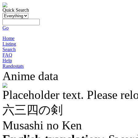
Quick Search
Go
Home
Listing
Search
FAQ
Help
Randostats
Anime data
Placeholder text. Please rel
六三四の剣
Musashi no Ken