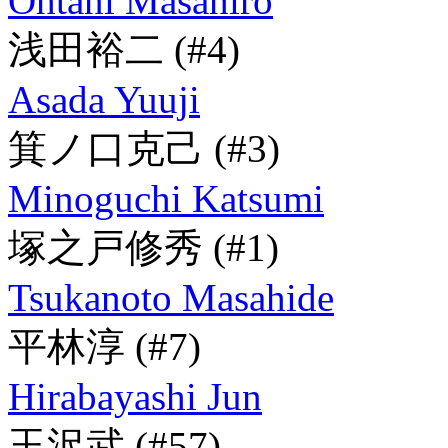
Ohtani Masahiro
浅田裕二
(#4)
Asada Yuuji
箕ノ口克己
(#3)
Minoguchi Katsumi
塚之戸修秀
(#1)
Tsukanoto Masahide
平林淳
(#7)
Hirabayashi Jun
玉沢武
(#57)