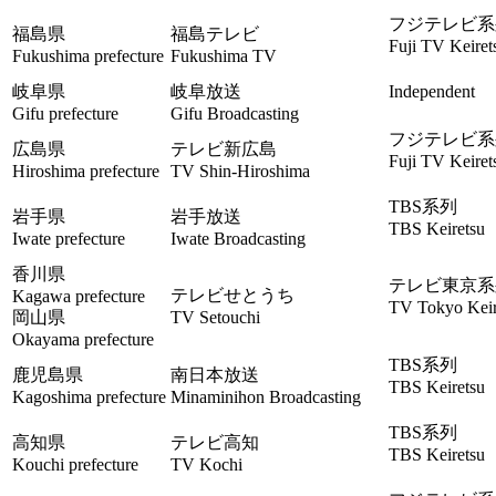
フジテレビ系
福島県
福島テレビ
Fuji TV Keiret
Fukushima prefecture
Fukushima TV
岐阜県
岐阜放送
Independent
Gifu prefecture
Gifu Broadcasting
フジテレビ系
広島県
テレビ新広島
Fuji TV Keiret
Hiroshima prefecture
TV Shin-Hiroshima
TBS系列
岩手県
岩手放送
TBS Keiretsu
Iwate prefecture
Iwate Broadcasting
香川県
テレビ東京系
テレビせとうち
Kagawa prefecture
TV Tokyo Keir
岡山県
TV Setouchi
Okayama prefecture
TBS系列
鹿児島県
南日本放送
TBS Keiretsu
Kagoshima prefecture
Minaminihon Broadcasting
TBS系列
高知県
テレビ高知
TBS Keiretsu
Kouchi prefecture
TV Kochi