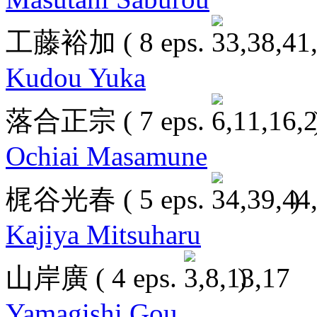
工藤裕加
( 8 eps.
Kudou Yuka
落合正宗
( 7 eps.
Ochiai Masamune
梶谷光春
( 5 eps.
)
Kajiya Mitsuharu
山岸廣
( 4 eps.
)
Yamagishi Gou