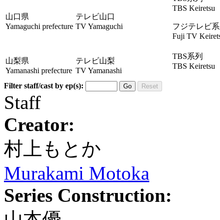
TBS Keiretsu
山口県
テレビ山口
Yamaguchi prefecture
TV Yamaguchi
フジテレビ系
Fuji TV Keiret
TBS系列
山梨県
テレビ山梨
TBS Keiretsu
Yamanashi prefecture
TV Yamanashi
Filter staff/cast by ep(s):
Go
Reset
Staff
Creator:
村上もとか
Murakami Motoka
Series Construction:
山本優