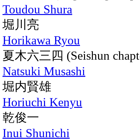
Toudou Shura
堀川亮
Horikawa Ryou
夏木六三四
(Seishun chapt
Natsuki Musashi
堀内賢雄
Horiuchi Kenyu
乾俊一
Inui Shunichi