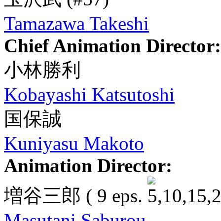
Tamazawa Takeshi
Chief Animation Director:
小林勝利
Kobayashi Katsutoshi
国保誠
Kuniyasu Makoto
Animation Director:
増谷三郎
( 9 eps.
Masutani Saburou