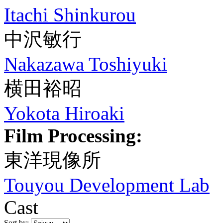
Itachi Shinkurou
中沢敏行
Nakazawa Toshiyuki
横田裕昭
Yokota Hiroaki
Film Processing:
東洋現像所
Touyou Development Lab
Cast
Sort by: