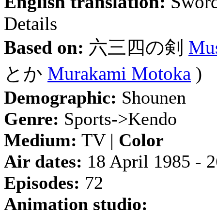
English translation:
Sword
Details
Based on:
六三四の剣
Mus
とか
Murakami Motoka
)
Demographic:
Shounen
Genre:
Sports->Kendo
Medium:
TV |
Color
Air dates:
18 April 1985 - 
Episodes:
72
Animation studio: