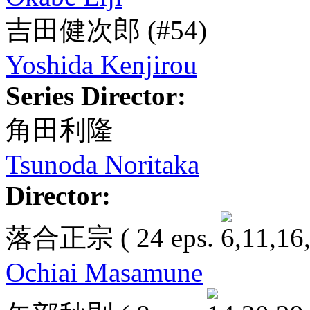
吉田健次郎
(#54)
Yoshida Kenjirou
Series Director:
角田利隆
Tsunoda Noritaka
Director:
落合正宗
( 24 eps.
Ochiai Masamune