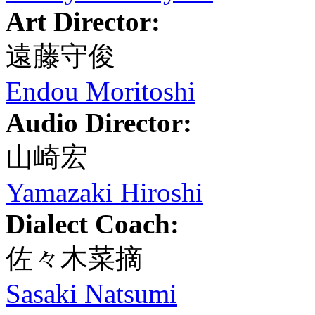
Art Director:
遠藤守俊
Endou Moritoshi
Audio Director:
山崎宏
Yamazaki Hiroshi
Dialect Coach:
佐々木菜摘
Sasaki Natsumi