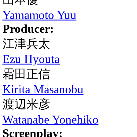
Yamamoto Yuu
Producer:
江津兵太
Ezu Hyouta
霜田正信
Kirita Masanobu
渡辺米彦
Watanabe Yonehiko
Screenplay: