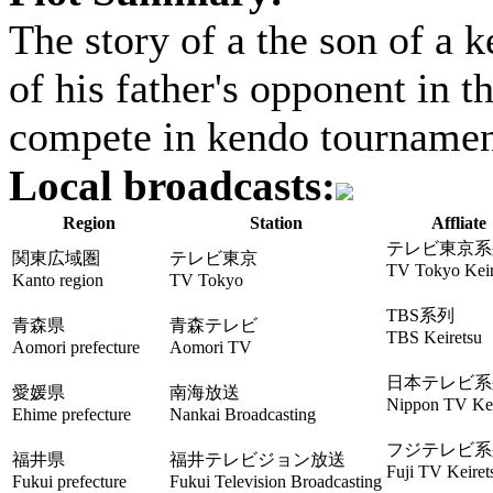
The story of a the son of a k
of his father's opponent in 
compete in kendo tournamen
Local broadcasts:
Region
Station
Affliate
テレビ東京系
関東広域圏
テレビ東京
TV Tokyo Keir
Kanto region
TV Tokyo
TBS系列
青森県
青森テレビ
TBS Keiretsu
Aomori prefecture
Aomori TV
日本テレビ系
愛媛県
南海放送
Nippon TV Kei
Ehime prefecture
Nankai Broadcasting
フジテレビ系
福井県
福井テレビジョン放送
Fuji TV Keiret
Fukui prefecture
Fukui Television Broadcasting