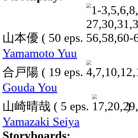
山本優
( 50 eps.
Yamamoto Yuu
合戸陽
( 19 eps.
Gouda You
山崎晴哉
( 5 eps.
)
Yamazaki Seiya
Storyboards: