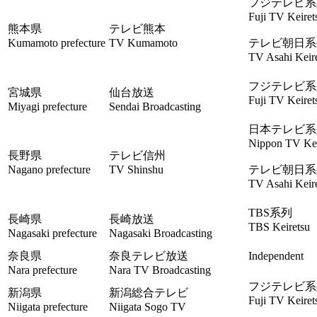
フジテレビ系
Fuji TV Keiret
熊本県
テレビ熊本
Kumamoto prefecture
TV Kumamoto
テレビ朝日系
TV Asahi Keir
フジテレビ系
宮城県
仙台放送
Fuji TV Keiret
Miyagi prefecture
Sendai Broadcasting
日本テレビ系
Nippon TV Kei
長野県
テレビ信州
Nagano prefecture
TV Shinshu
テレビ朝日系
TV Asahi Keir
TBS系列
長崎県
長崎放送
TBS Keiretsu
Nagasaki prefecture
Nagasaki Broadcasting
奈良県
奈良テレビ放送
Independent
Nara prefecture
Nara TV Broadcasting
フジテレビ系
新潟県
新潟総合テレビ
Fuji TV Keiret
Niigata prefecture
Niigata Sogo TV