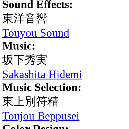
Sound Effects:
東洋音響
Touyou Sound
Music:
坂下秀実
Sakashita Hidemi
Music Selection:
東上別符精
Toujou Beppusei
Color Design: