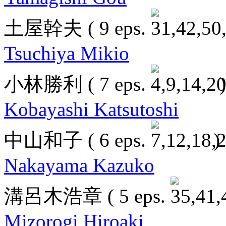
土屋幹夫
( 9 eps.
Tsuchiya Mikio
小林勝利
( 7 eps.
)
Kobayashi Katsutoshi
中山和子
( 6 eps.
)
Nakayama Kazuko
溝呂木浩章
( 5 eps.
Mizorogi Hiroaki