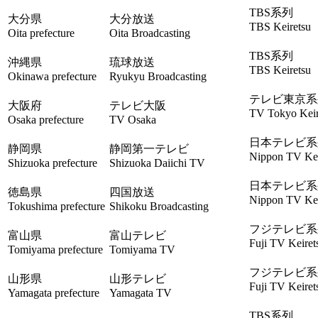
TBS系列
大分県
大分放送
TBS Keiretsu
Oita prefecture
Oita Broadcasting
TBS系列
沖縄県
琉球放送
TBS Keiretsu
Okinawa prefecture
Ryukyu Broadcasting
テレビ東京系
大阪府
テレビ大阪
TV Tokyo Keir
Osaka prefecture
TV Osaka
日本テレビ系
静岡県
静岡第一テレビ
Nippon TV Kei
Shizuoka prefecture
Shizuoka Daiichi TV
日本テレビ系
徳島県
四国放送
Nippon TV Kei
Tokushima prefecture
Shikoku Broadcasting
フジテレビ系
富山県
富山テレビ
Fuji TV Keiret
Tomiyama prefecture
Tomiyama TV
フジテレビ系
山形県
山形テレビ
Fuji TV Keiret
Yamagata prefecture
Yamagata TV
TBS系列