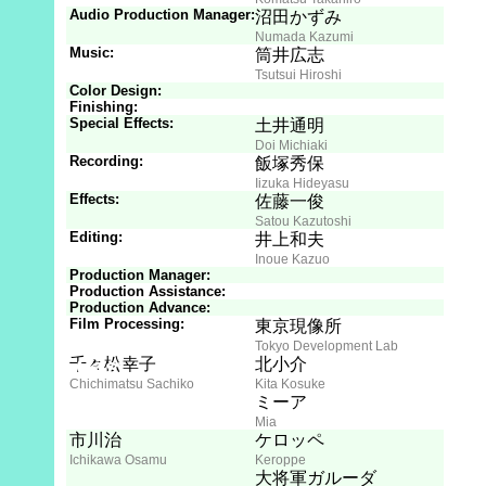
Audio Production Manager:
沼田かずみ
Numada Kazumi
Music:
筒井広志
Tsutsui Hiroshi
Color Design:
Finishing:
Special Effects:
土井通明
Doi Michiaki
Recording:
飯塚秀保
Iizuka Hideyasu
Effects:
佐藤一俊
Satou Kazutoshi
Editing:
井上和夫
Inoue Kazuo
Production Manager:
Production Assistance:
Production Advance:
Film Processing:
東京現像所
Tokyo Development Lab
Cast
千々松幸子
北小介
Chichimatsu Sachiko
Kita Kosuke
ミーア
Mia
市川治
ケロッペ
Ichikawa Osamu
Keroppe
大将軍ガルーダ