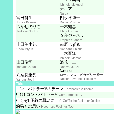
Ichinoki Mokubei
ナルア
Nalua
富田耕生
四ッ谷博士
Tomita Kousei
Doctor Yotsuya
つかせのりこ
一木知恵
Tsukase Noriko
Ichinoki Chie
女帝ジャネラ
Empress Janera
上田美由紀
南原ちずる
Ueda Miyuki
Nanbara Chizuru
一木百江
Ichinoki Momoe
山田俊司
浪花十三
Yamada Shunji
Naniwa Juuzou
Narration
八奈見乗児
ローレンス・ピカデリー博士
Doctor Lawrence Picadilly
Yanami Jouji
Title
コン・バトラーVのテーマ
Combattler-V Theme
行け! コン・バトラーV
Go! Combattler-V
行くぞ! 正義の戦いに
Let's Go! To the Battle for Justice
豹馬もの思い
Hyouma's Feelings Too