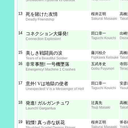
Showdown! Hyouma vs Garuda
13
死を賭けた友情
桜井正明
高橋
Sakurai Masaaki
Taka
Deadly Friendship
14
コネクション大爆発!
田口章一
出崎
Taguchi Kouichi
Deza
Connection Explosion!
15
美しき戦闘員の涙
藤川桂介
高橋
Fujikawa Keisuke
Taka
Tears of a Beautiful Soldier
16
非常事態! 一号機墜落
五武冬史
寺田
Gobu Fuyunori
Tera
Emergency! Machine 1 Crashes
17
意外! Vは地獄の使者
田口章一
安彦
Taguchi Kouichi
Yasu
Unexpected! V is a Messenger of Hell
18
発進! ガルガンチュワ
辻真先
高橋
Tsuji Masaki
Taka
Launch! Gargantua
19
戦慄! 真っ赤な妖花
桜井正明
斧谷
Sakurai Masaaki
Yokit
Shudder! Scarlet Demon Flower