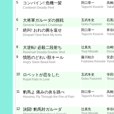
5
コンバイン! 危機一髪
田口章一
高橋
Taguchi Kouichi
Taka
Combine! Deadly Peril
6
大将軍ガルーダの挑戦
五武冬史
石黒
Gobu Fuyunori
Ishik
General Garuda's Challenge
7
絶叫! おれの腕を返せ
田口章一
斧谷
Taguchi Kouichi
Yokit
Despair! Give Back My Arms
8
大逆転! 必殺二段射ち
辻真先
出崎
Tsuji Masaki
Deza
Reversal! Deadly Double Shot
9
憤怒のどれい獣キール
藤川桂介
安彦
Fujikawa Keisuke
Yasu
Angry Slave Beast Keel
10
ロペットが恋をした
五武冬史
寺田
Gobu Fuyunori
Tera
Ropet Falls in Love
11
豹馬よ 痛みの炎を跳べ
田口章一
高橋
Taguchi Kouichi
Taka
Hyouma, Fly Through the Fire of Pain
12
決闘! 豹馬対ガルーダ
辻真先
斧谷
Tsuji Masaki
Yokit