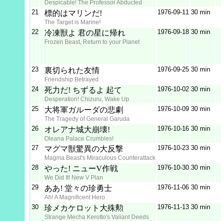
Despicable! The Professor Abducted
21
1976‑09‑11
30 min
標的はマリンだ!
The Target is Marine!
22
1976‑09‑18
30 min
冷凍獣よ 君の星に帰れ
Frozen Beast, Return to your Planet
23
1976‑09‑25
30 min
裏切られた友情
Friendship Betrayed
24
1976‑10‑02
30 min
死力だ! ちずるよ 起て
Desperation! Chizuru, Wake Up
25
1976‑10‑09
30 min
大将軍ガルーダの悲劇
The Tragedy of General Garuda
26
1976‑10‑16
30 min
オレアナ城大崩壊!
Oleana Palace Crumbles!
27
1976‑10‑23
30 min
マグマ獣驚異の大反撃
Magma Beast's Miraculous Counterattack
28
1976‑10‑30
30 min
やった! ニューV作戦
We Did It! New V Plan
29
1976‑11‑06
30 min
ああ! 堂々の珍勇士
Ah! A Magnificent Hero
30
1976‑11‑13
30 min
珍メカケロット大殊勲
Strange Mecha Kerotto's Valiant Deeds