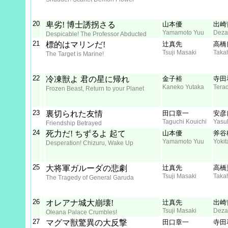
20
卑劣! 博士誘拐さる
山本優
出崎
Yamamoto Yuu
Deza
Despicable! The Professor Abducted
21
標的はマリンだ!
辻真先
高橋
Tsuji Masaki
Taka
The Target is Marine!
22
冷凍獣よ 君の星に帰れ
金子裕
寺田
Kaneko Yutaka
Tera
Frozen Beast, Return to your Planet
23
裏切られた友情
田口章一
安彦
Taguchi Kouichi
Yasu
Friendship Betrayed
24
死力だ! ちずるよ 起て
山本優
斧谷
Yamamoto Yuu
Yokit
Desperation! Chizuru, Wake Up
25
大将軍ガルーダの悲劇
辻真先
高橋
Tsuji Masaki
Taka
The Tragedy of General Garuda
26
オレアナ城大崩壊!
辻真先
出崎
Tsuji Masaki
Deza
Oleana Palace Crumbles!
27
マグマ獣驚異の大反撃
田口章一
寺田