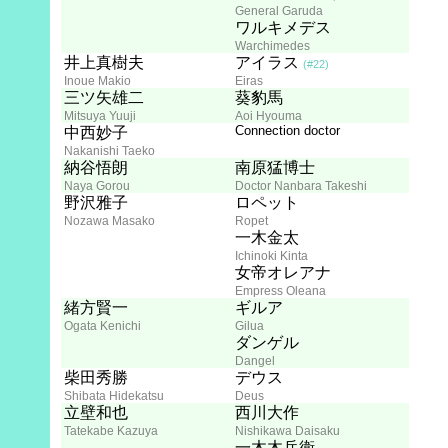
General Garuda
ワルキメデス
Warchimedes
井上真樹夫
アイラス
(#22)
Inoue Makio
Eiras
三ツ矢雄二
葵豹馬
Mitsuya Yuuji
Aoi Hyouma
Connection doctor
中西妙子
Nakanishi Taeko
納谷悟朗
南原猛博士
Naya Gorou
Doctor Nanbara Takeshi
野沢雅子
ロペット
Nozawa Masako
Ropet
一木金太
Ichinoki Kinta
女帝オレアナ
Empress Oleana
緒方賢一
ギルア
Ogata Kenichi
Gilua
ダンゲル
Dangel
柴田秀勝
デウス
Shibata Hidekatsu
Deus
立壁和也
西川大作
Tatekabe Kazuya
Nishikawa Daisaku
一木木兵衛