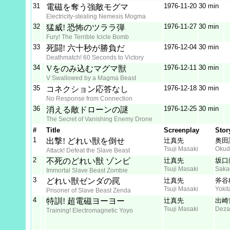
31
1976‑11‑20
30 min
電磁を奪う強敵モグマ
Electricity-stealing Nemesis Mogma
32
1976‑11‑27
30 min
猛威! 恐怖のツララ弾
Fury! The Terrible Icicle Bomb
33
1976‑12‑04
30 min
死闘! 六十秒が勝負だ
Deathmatch! 60 Seconds to Victory
34
1976‑12‑11
30 min
Vをのみ込むマグマ獣
V Swallowed by a Magma Beast
35
1976‑12‑18
30 min
コネクション応答なし
No Response from Connection
36
1976‑12‑25
30 min
消える敵ドローンの謎
The Secret of Vanishing Enemy Drone
#
Title
Screenplay
Stor
1
出撃! どれい獣を倒せ
辻真先
奥田
Tsuji Masaki
Okuda
Attack! Defeat the Slave Beast
2
不死のどれい獣 ゾンビ
辻真先
坂口
Tsuji Masaki
Saka
Immortal Slave Beast Zombie
3
どれい獣ゼンダの罠
辻真先
斧谷
Tsuji Masaki
Yokit
Prisoner of Slave Beast Zenda
4
特訓! 超電磁ヨーヨー
辻真先
出崎
Tsuji Masaki
Deza
Training! Electromagnetic Yoyo