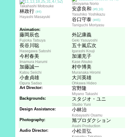
)
Shioyama Norio
Takahashi Motosuke
安彦良和
(#9,16)
林政行
(#4)
Yasuhiko Yoshikazu
Hayashi Masayuki
谷口守泰
(#45)
Taniguchi Moriyasu
Animation:
藤岡辰也
外記康義
Fujioka Tatsuya
Geki Yasuyoshi
長谷川聡
五十嵐広次
Hasegawa Satoshi
Igarashi Kouji
今村春美
加瀬充子
Imamura Harumi
Kase Atsuko
加藤誠一
村中博美
Katou Seiichi
Muranaka Hiromi
小倉貞雄
大川英雄
Ogura Sadao
Ohkawa Hideo
Art Director:
宮野隆
Miyano Takashi
Backgrounds:
スタジオ・ユニ
Studio Yuni
Design Assistance:
小林治
Kobayashi Osamu
Photography:
旭プロダクション
Asahi Production
Audio Director:
小松亘弘
Komatsu Takahiro