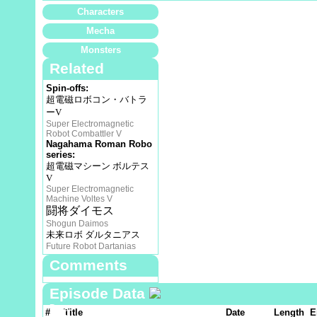
Characters
Mecha
Monsters
Related
Spin-offs:
超電磁ロボコン・バトラ
ーV
Super Electromagnetic
Robot Combattler V
Nagahama Roman Robo
series:
超電磁マシーン ボルテス
V
Super Electromagnetic
Machine Voltes V
闘将ダイモス
Shogun Daimos
未来ロボ ダルタニアス
Future Robot Dartanias
Comments
Episode Data
Data
#
Title
Date
Length
E