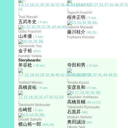
)
Taguchi Kouichi
)
Tsuji Masaki
桜井正明
( 5 eps.
五武冬史
( 9 eps.
)
Sakurai Masaaki
)
Gobu Fuyunori
藤川桂介
(#9,15)
山本優
( 4 eps.
Fujikawa Keisuke
)
Yamamoto Yuu
金子裕
(#22)
Kaneko Yutaka
Storyboards:
斧谷稔
寺田和男
( 15 eps.
( 10 eps.
)
)
Yokitani Minoru
Terada Kazuo
高橋資祐
安彦良和
( 9 eps.
( 6 eps.
)
Yasuhiko Yoshikazu
)
高橋良輔
(#5,15,21)
Takahashi Motosuke
Takahashi Ryousuke
出崎哲
( 5 eps.
石黒昇
(#6)
)
Ishikuro Noboru
Dezaki Satoshi
奥田誠治
(#1)
横山裕一郎
(#35,38)
Okuda Seiji