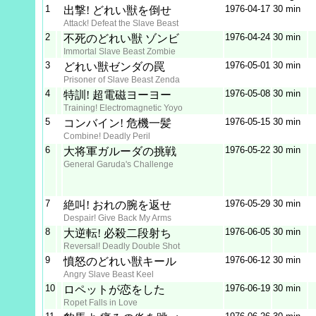
Staff
1
1976‑04‑17
30 min
出撃! どれい獣を倒せ
Attack! Defeat the Slave Beast
2
1976‑04‑24
30 min
不死のどれい獣 ゾンビ
Immortal Slave Beast Zombie
3
1976‑05‑01
30 min
どれい獣ゼンダの罠
Prisoner of Slave Beast Zenda
4
1976‑05‑08
30 min
特訓! 超電磁ヨーヨー
Training! Electromagnetic Yoyo
5
1976‑05‑15
30 min
コンバイン! 危機一髪
Combine! Deadly Peril
6
1976‑05‑22
30 min
大将軍ガルーダの挑戦
General Garuda's Challenge
7
1976‑05‑29
30 min
絶叫! おれの腕を返せ
Despair! Give Back My Arms
8
1976‑06‑05
30 min
大逆転! 必殺二段射ち
Reversal! Deadly Double Shot
9
1976‑06‑12
30 min
憤怒のどれい獣キール
Angry Slave Beast Keel
10
1976‑06‑19
30 min
ロペットが恋をした
Ropet Falls in Love