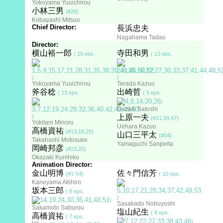
Yokoyama Yuuichirou
小林三男
(#28)
Kobayashi Mitsuo
Chief Director:
長浜忠夫
Nagahama Tadao
Director:
横山裕一郎
寺田和男
( 15 eps.
( 13 eps.
)
)
Yokoyama Yuuichirou
Terada Kazuo
斧谷稔
出崎哲
( 13 eps.
( 5 eps.
)
Dezaki Satoshi
)
上原一夫
(#11,34,47)
Yokitani Minoru
Uehara Kazuo
高橋資祐
(#13,18,25)
山口三平太
(#54)
Takahashi Motosuke
Yamaguchi Sanpeita
岡崎邦彦
(#23,25)
Okazaki Kunihiko
Animation Director:
金山明博
佐々門信芳
(#1-54)
( 10 eps.
Kaneyama Akihiro
坂本三郎
( 8 eps.
)
)
Sasakado Nobuyoshi
Sakamoto Saburou
塩山紀生
( 8 eps.
高橋資祐
( 7 eps.
)