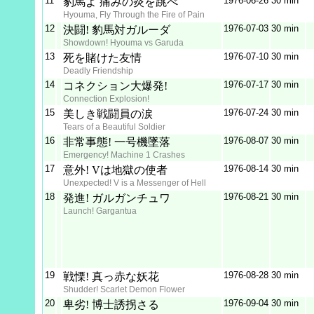
11
1976‑06‑26
30 min
豹馬よ 痛みの炎を跳べ
Hyouma, Fly Through the Fire of Pain
12
1976‑07‑03
30 min
決闘! 豹馬対ガルーダ
Showdown! Hyouma vs Garuda
13
1976‑07‑10
30 min
死を賭けた友情
Deadly Friendship
14
1976‑07‑17
30 min
コネクション大爆発!
Connection Explosion!
15
1976‑07‑24
30 min
美しき戦闘員の涙
Tears of a Beautiful Soldier
16
1976‑08‑07
30 min
非常事態! 一号機墜落
Emergency! Machine 1 Crashes
17
1976‑08‑14
30 min
意外! Vは地獄の使者
Unexpected! V is a Messenger of Hell
18
1976‑08‑21
30 min
発進! ガルガンチュワ
Launch! Gargantua
19
1976‑08‑28
30 min
戦慄! 真っ赤な妖花
Shudder! Scarlet Demon Flower
20
1976‑09‑04
30 min
卑劣! 博士誘拐さる