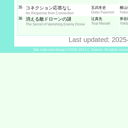
35
コネクション応答なし
五武冬史
横山
Gobu Fuyunori
Yoko
No Response from Connection
36
消える敵ドローンの謎
辻真先
斧谷
Tsuji Masaki
Yokit
The Secret of Vanishing Enemy Drone
Last updated: 2025
Site code and design ©2009-2021 C. Kassos. All rights reser