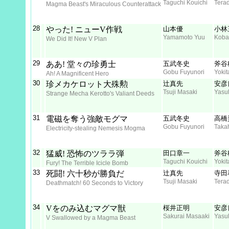
Taguchi Kouichi
Tera
Magma Beast's Miraculous Counterattack
28
やった! ニューV作戦
山本優
小林
Yamamoto Yuu
Koba
We Did It! New V Plan
29
ああ! 堂々の珍勇士
五武冬史
斧谷
Gobu Fuyunori
Yokit
Ah! A Magnificent Hero
30
珍メカケロット大殊勲
辻真先
安彦
Tsuji Masaki
Yasu
Strange Mecha Kerotto's Valiant Deeds
31
電磁を奪う強敵モグマ
五武冬史
高橋
Gobu Fuyunori
Taka
Electricity-stealing Nemesis Mogma
32
猛威! 恐怖のツララ弾
田口章一
斧谷
Taguchi Kouichi
Yokit
Fury! The Terrible Icicle Bomb
33
死闘! 六十秒が勝負だ
辻真先
寺田
Tsuji Masaki
Tera
Deathmatch! 60 Seconds to Victory
34
Vをのみ込むマグマ獣
桜井正明
安彦
Sakurai Masaaki
Yasu
V Swallowed by a Magma Beast