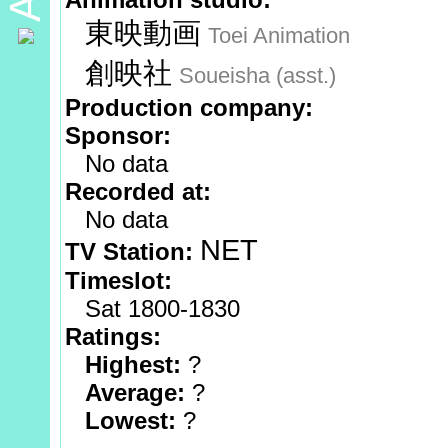
東映動画
Toei Animation
創映社
Soueisha (asst.)
Production company:
Sponsor:
No data
Recorded at:
No data
NET
TV Station:
Timeslot:
Sat 1800-1830
Ratings:
Highest:
?
Average:
?
Lowest:
?