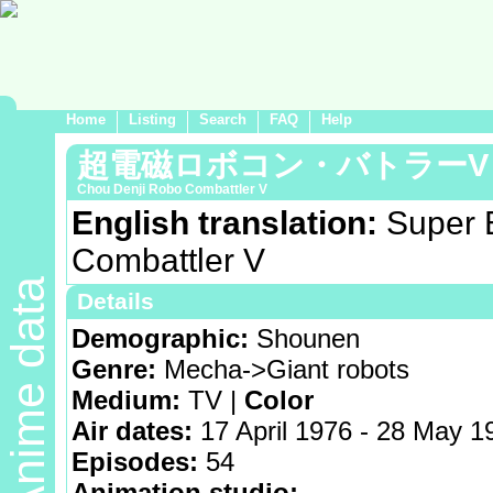
Home
Listing
Search
FAQ
Help
超電磁ロボコン・バトラーV
Chou Denji Robo Combattler V
English translation:
Super E
Combattler V
Anime data
Details
Demographic:
Shounen
Genre:
Mecha->Giant robots
Medium:
TV |
Color
Air dates:
17 April 1976 - 28 May 1
Episodes:
54
Animation studio: