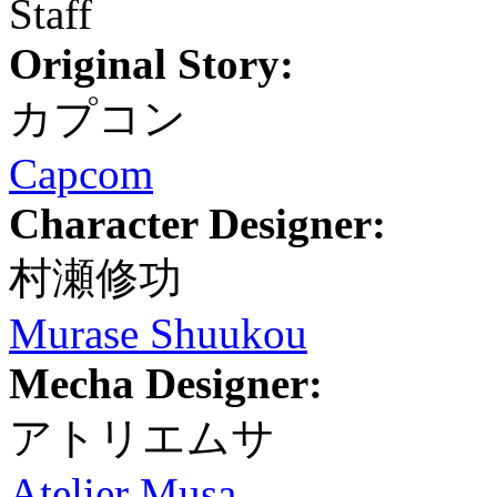
Staff
Original Story:
カプコン
Capcom
Character Designer:
村瀬修功
Murase Shuukou
Mecha Designer:
アトリエムサ
Atelier Musa