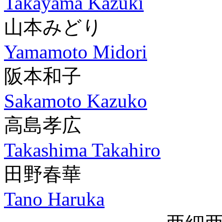
Takayama Kazuki
山本みどり
Yamamoto Midori
阪本和子
Sakamoto Kazuko
高島孝広
Takashima Takahiro
田野春華
Tano Haruka