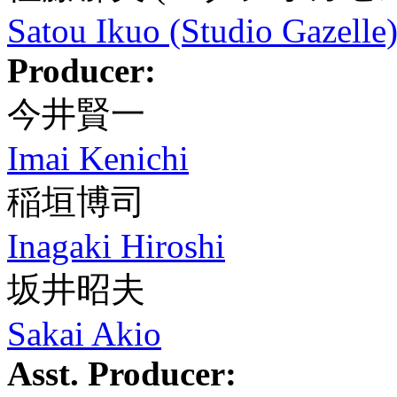
Satou Ikuo (Studio Gazelle
Producer:
今井賢一
Imai Kenichi
稲垣博司
Inagaki Hiroshi
坂井昭夫
Sakai Akio
Asst. Producer: