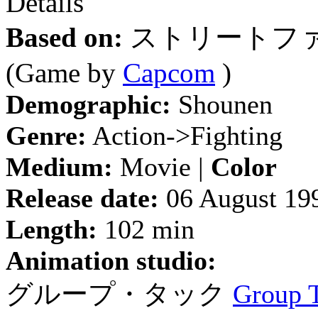
Details
Based on:
ストリートファ
(Game by
Capcom
)
Demographic:
Shounen
Genre:
Action->Fighting
Medium:
Movie |
Color
Release date:
06 August 19
Length:
102 min
Animation studio:
グループ・タック
Group 