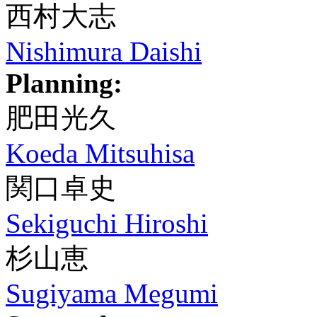
西村大志
Nishimura Daishi
Planning:
肥田光久
Koeda Mitsuhisa
関口卓史
Sekiguchi Hiroshi
杉山恵
Sugiyama Megumi