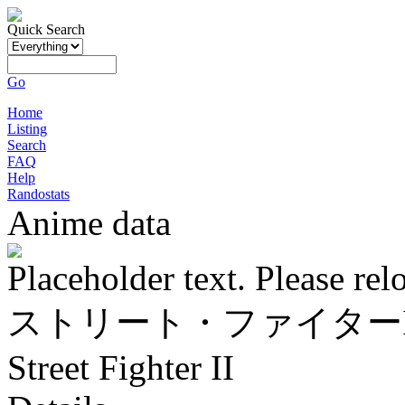
Quick Search
Go
Home
Listing
Search
FAQ
Help
Randostats
Anime data
Placeholder text. Please rel
ストリート・ファイターI
Street Fighter II