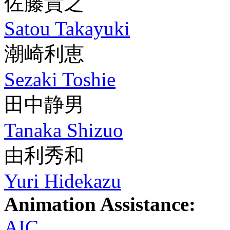
佐藤貴之
Satou Takayuki
潮崎利恵
Sezaki Toshie
田中静男
Tanaka Shizuo
由利秀和
Yuri Hidekazu
Animation Assistance:
AIC