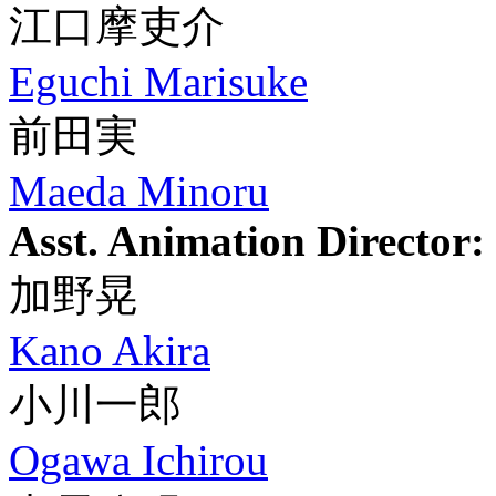
江口摩吏介
Eguchi Marisuke
前田実
Maeda Minoru
Asst. Animation Director:
加野晃
Kano Akira
小川一郎
Ogawa Ichirou