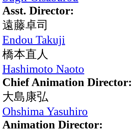
Asst. Director:
遠藤卓司
Endou Takuji
橋本直人
Hashimoto Naoto
Chief Animation Director:
大島康弘
Ohshima Yasuhiro
Animation Director: