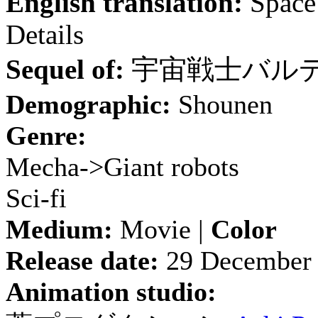
English translation:
Space 
Details
Sequel of:
宇宙戦士バル
Demographic:
Shounen
Genre:
Mecha->Giant robots
Sci-fi
Medium:
Movie |
Color
Release date:
29 December
Animation studio: