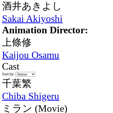
酒井あきよし
Sakai Akiyoshi
Animation Director:
上條修
Kaijou Osamu
Cast
Sort by:
千葉繁
Chiba Shigeru
ミラン
(Movie)