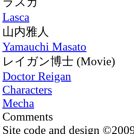
ラスカ
Lasca
山内雅人
Yamauchi Masato
レイガン博士
(Movie)
Doctor Reigan
Characters
Mecha
Comments
Site code and design ©2009