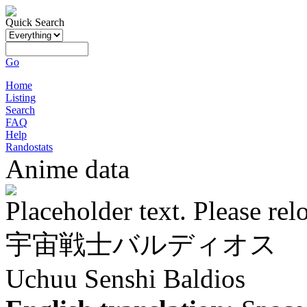
Quick Search
Go
Home
Listing
Search
FAQ
Help
Randostats
Anime data
Placeholder text. Please rel
宇宙戦士バルディオス
Uchuu Senshi Baldios