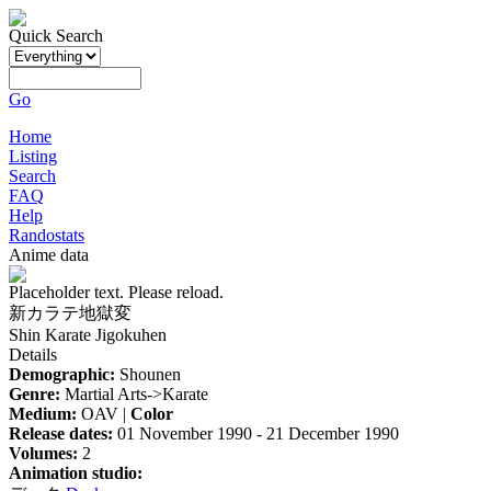
Quick Search
Go
Home
Listing
Search
FAQ
Help
Randostats
Anime data
Placeholder text. Please reload.
新カラテ地獄変
Shin Karate Jigokuhen
Details
Demographic:
Shounen
Genre:
Martial Arts->Karate
Medium:
OAV |
Color
Release dates:
01 November 1990 - 21 December 1990
Volumes:
2
Animation studio: