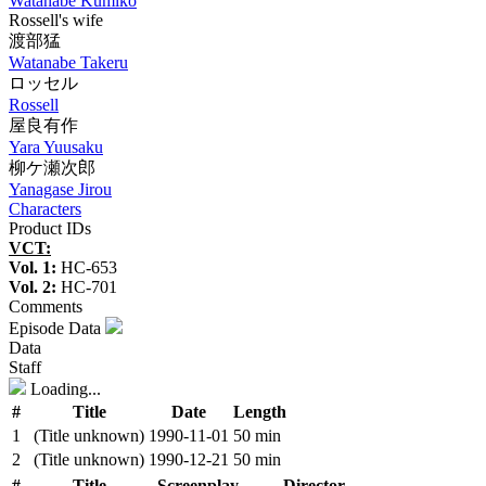
Watanabe Kumiko
Rossell's wife
渡部猛
Watanabe Takeru
ロッセル
Rossell
屋良有作
Yara Yuusaku
柳ケ瀬次郎
Yanagase Jirou
Characters
Product IDs
VCT:
Vol. 1:
HC-653
Vol. 2:
HC-701
Comments
Episode Data
Data
Staff
Loading...
#
Title
Date
Length
1
(Title unknown)
1990‑11‑01
50 min
2
(Title unknown)
1990‑12‑21
50 min
#
Title
Screenplay
Director