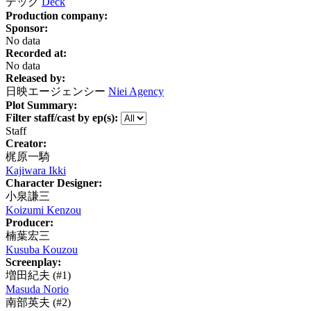
デック
Deck
Production company:
Sponsor:
No data
Recorded at:
No data
Released by:
日映エージェンシー
Niei Agency
Plot Summary:
Filter staff/cast by ep(s):
Staff
Creator:
梶原一騎
Kajiwara Ikki
Character Designer:
小泉謙三
Koizumi Kenzou
Producer:
楠葉宏三
Kusuba Kouzou
Screenplay:
増田紀夫
(#1)
Masuda Norio
南部英夫
(#2)