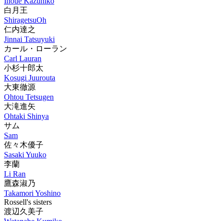
Inoue Kazuhiko
白月王
ShiragetsuOh
仁内達之
Jinnai Tatsuyuki
カール・ローラン
Carl Lauran
小杉十郎太
Kosugi Juurouta
大東徹源
Ohtou Tetsugen
大滝進矢
Ohtaki Shinya
サム
Sam
佐々木優子
Sasaki Yuuko
李蘭
Li Ran
鷹森淑乃
Takamori Yoshino
Rossell's sisters
渡辺久美子