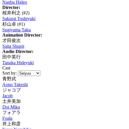
Nanbu Hideo
Director:
桜井利之
(#2)
Sakurai Toshiyuki
杉山卓
(#1)
Sugiyama Taku
Animation Director:
才田俊次
Saita Shunji
Audio Director:
田中英行
Tanaka Hideyuki
Cast
Sort by:
青野武
Aono Takeshi
ジャコブ
Jacob
土井美加
Doi Mika
フォアラ
Foala
井上和彦