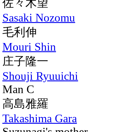
佐々木望
Sasaki Nozomu
毛利伸
Mouri Shin
庄子隆一
Shouji Ryuuichi
Man C
高島雅羅
Takashima Gara
Suzunagi's mother