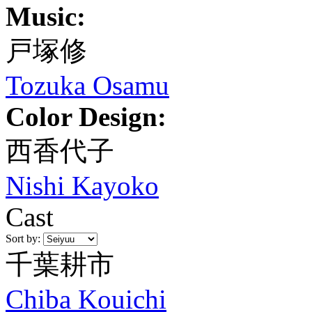
Music:
戸塚修
Tozuka Osamu
Color Design:
西香代子
Nishi Kayoko
Cast
Sort by:
千葉耕市
Chiba Kouichi