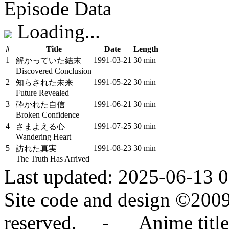
Episode Data
Loading...
#
Title
Date
Length
1
1991‑03‑21
30 min
解かっていた結末
Discovered Conclusion
2
1991‑05‑22
30 min
知らされた未来
Future Revealed
3
1991‑06‑21
30 min
砕かれた自信
Broken Confidence
4
1991‑07‑25
30 min
さまよえる心
Wandering Heart
5
1991‑08‑23
30 min
訪れた真実
The Truth Has Arrived
Last updated: 2025-06-13 
Site code and design ©2009
reserved. - Anime titles,