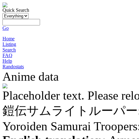
Quick Search
Go
Home
Listing
Search
FAQ
Help
Randostats
Anime data
Placeholder text. Please rel
鎧伝サムライトルーパー:
Yoroiden Samurai Troopers