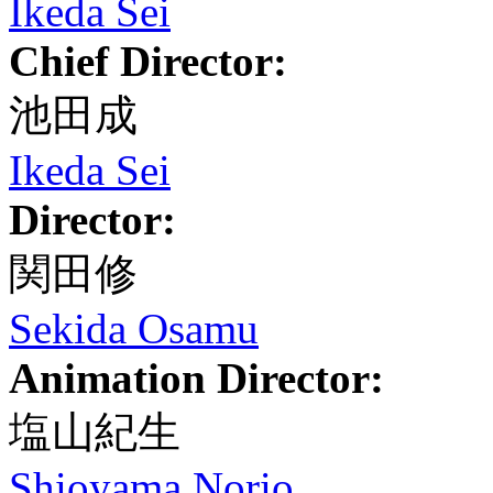
Ikeda Sei
Chief Director:
池田成
Ikeda Sei
Director:
関田修
Sekida Osamu
Animation Director:
塩山紀生
Shioyama Norio