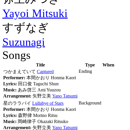
Yayoi Mitsuki
すずなぎ
Suzunagi
Songs
Title
Type
When
Ending
つかまえていて
Captured
Performer:
本間かおり
Honma Kaori
Lyrics:
田口俊
Taguchi Shun
Music:
あみ啓三
Ami Yuuzou
Arrangement:
矢野立美
Yano Tatsumi
Background
星のララバイ
Lullabye of Stars
Performer:
本間かおり
Honma Kaori
Lyrics:
森野律
Morino Ritsu
Music:
岡崎律子
Okazaki Ritsuko
Arrangement:
矢野立美
Yano Tatsumi