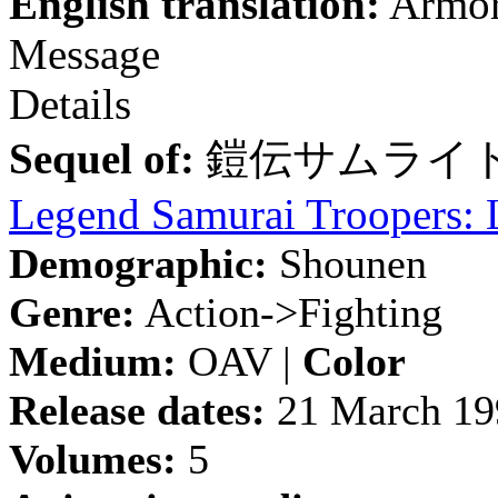
English translation:
Armor
Message
Details
Sequel of:
鎧伝サムライト
Legend Samurai Troopers: 
Demographic:
Shounen
Genre:
Action->Fighting
Medium:
OAV |
Color
Release dates:
21 March 19
Volumes:
5