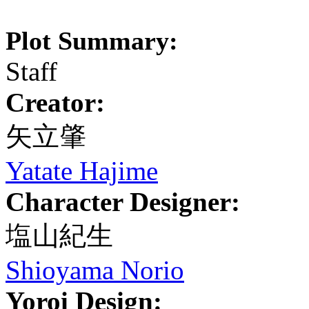
Plot Summary:
Staff
Creator:
矢立肇
Yatate Hajime
Character Designer:
塩山紀生
Shioyama Norio
Yoroi Design: