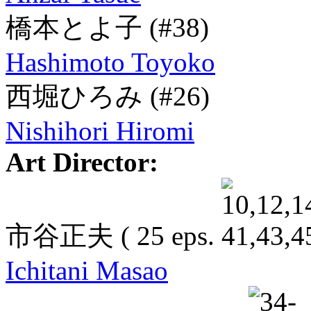
橋本とよ子
(#38)
Hashimoto Toyoko
西堀ひろみ
(#26)
Nishihori Hiromi
Art Director:
市谷正夫
( 25 eps.
Ichitani Masao