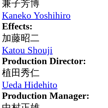
兼子芳博
Kaneko Yoshihiro
Effects:
加藤昭二
Katou Shouji
Production Director:
植田秀仁
Ueda Hidehito
Production Manager:
中村正雄