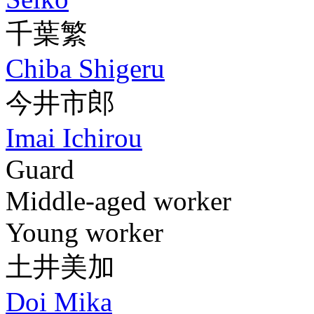
千葉繁
Chiba Shigeru
今井市郎
Imai Ichirou
Guard
Middle-aged worker
Young worker
土井美加
Doi Mika