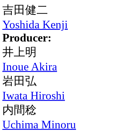
吉田健二
Yoshida Kenji
Producer:
井上明
Inoue Akira
岩田弘
Iwata Hiroshi
内間稔
Uchima Minoru