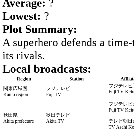
Average:
?
Lowest:
?
Plot Summary:
A superhero defends a time-
its rivals.
Local broadcasts:
Region
Station
Affliat
フジテレビ
関東広域圏
フジテレビ
Fuji TV Keir
Kanto region
Fuji TV
フジテレビ
Fuji TV Keir
秋田県
秋田テレビ
Akita prefecture
Akita TV
テレビ朝日
TV Asahi Kei