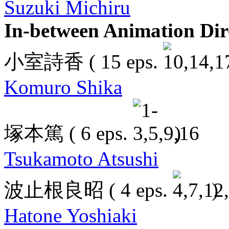
Suzuki Michiru
In-between Animation Dir
小室詩香
( 15 eps.
Komuro Shika
塚本篤
( 6 eps.
)
Tsukamoto Atsushi
波止根良昭
( 4 eps.
)
Hatone Yoshiaki