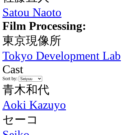
Satou Naoto
Film Processing:
東京現像所
Tokyo Development Lab
Cast
Sort by:
青木和代
Aoki Kazuyo
セーコ
Seiko