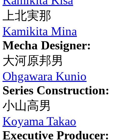
Kamikita Kisa
上北実那
Kamikita Mina
Mecha Designer:
大河原邦男
Ohgawara Kunio
Series Construction:
小山高男
Koyama Takao
Executive Producer: