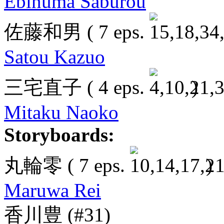
Ebinuma Saburou
佐藤和男
( 7 eps.
Satou Kazuo
三宅直子
( 4 eps.
)
Mitaku Naoko
Storyboards:
丸輪零
( 7 eps.
)
Maruwa Rei
香川豊
(#31)