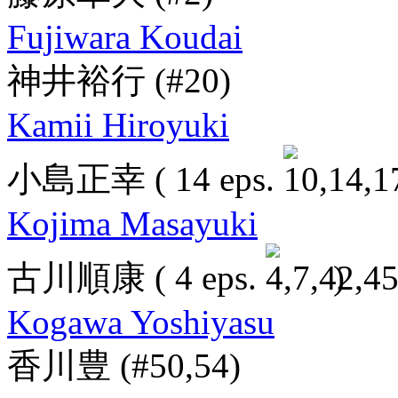
Fujiwara Koudai
神井裕行
(#20)
Kamii Hiroyuki
小島正幸
( 14 eps.
Kojima Masayuki
古川順康
( 4 eps.
)
Kogawa Yoshiyasu
香川豊
(#50,54)