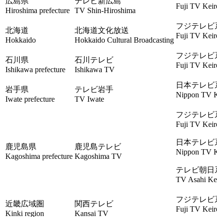
広島県
テレビ新広島
Fuji TV Keir
Hiroshima prefecture
TV Shin-Hiroshima
フジテレビ
北海道
北海道文化放送
Fuji TV Keir
Hokkaido
Hokkaido Cultural Broadcasting
フジテレビ
石川県
石川テレビ
Fuji TV Keir
Ishikawa prefecture
Ishikawa TV
日本テレビ
岩手県
テレビ岩手
Nippon TV K
Iwate prefecture
TV Iwate
フジテレビ
Fuji TV Keir
日本テレビ
鹿児島県
鹿児島テレビ
Nippon TV K
Kagoshima prefecture
Kagoshima TV
テレビ朝日
TV Asahi Kei
フジテレビ
近畿広域圏
関西テレビ
Fuji TV Keir
Kinki region
Kansai TV