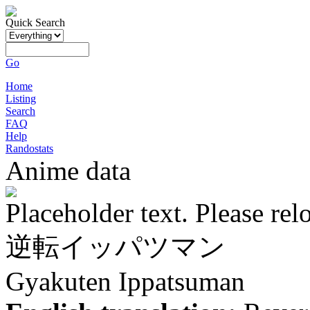
Quick Search
Go
Home
Listing
Search
FAQ
Help
Randostats
Anime data
Placeholder text. Please rel
逆転イッパツマン
Gyakuten Ippatsuman