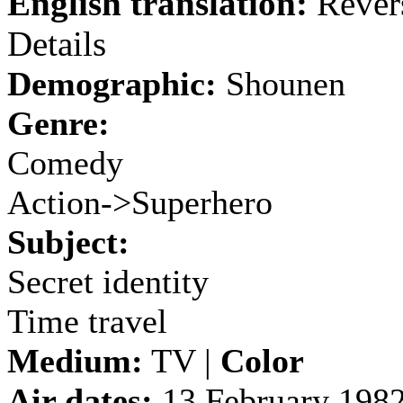
English translation:
Rever
Details
Demographic:
Shounen
Genre:
Comedy
Action->Superhero
Subject:
Secret identity
Time travel
Medium:
TV |
Color
Air dates:
13 February 1982