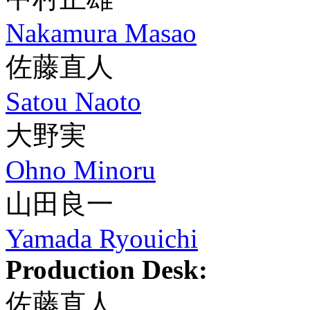
Nakamura Masao
佐藤直人
Satou Naoto
大野実
Ohno Minoru
山田良一
Yamada Ryouichi
Production Desk:
佐藤直人