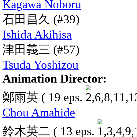
Kagawa Noboru
石田昌久
(#39)
Ishida Akihisa
津田義三
(#57)
Tsuda Yoshizou
Animation Director:
鄭雨英
( 19 eps.
Chou Amahide
鈴木英二
( 13 eps.