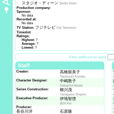
スタジオ・ディーン
Studio Deen
Production company:
Sponsor:
No data
Recorded at:
No data
フジテレビ
TV Station:
Fuji Television
Timeslot:
Ratings:
Highest:
?
Average:
?
Lowest:
?
Filter staff/cast by ep(s):
Staff
Creator:
高橋留美子
Takahashi Rumiko
Character Designer:
中嶋敦子
Nakajima Atsuko
Series Construction:
柳川茂
Yanagawa Shigeru
Executive Producer:
伊地智啓
Ijichi Kei
Producer:
長谷川洋
石原隆