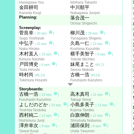
Hasegawa You
Ishihara Takashi
金田耕司
中川順平
Kaneda Kouji
Nakagawa Junpei
Planning:
落合茂一
Ochiai Shigeichi
Screenplay:
菅良幸
柳川茂
( 30 eps.
)
( 29 eps.
)
Suga Yoshiyuki
Yanagawa Shigeru
中弘子
久島一仁
( 25 eps.
)
( 22 eps.
)
Naka Hiroko
Kushima Kazuhito
木村直人
横手美智子
( 15 eps.
)
( 8 eps.
)
Kimura Naohito
Yokote Michiko
戸田博史
妹尾まこと
( 6 eps.
)
(#1,7)
Toda Hiroshi
Senoo Makoto
時村尚
古橋一浩
(#5,12)
(#113)
Tokimura Hisashi
Furuhashi Kazuhiro
Storyboards:
古橋一浩
高木真司
( 23 eps.
)
( 21 eps.
)
Furuhashi Kazuhiro
Takagi Shinji
よしだのどか
小島多美子
( 15 eps.
)
( 13 eps.
)
Yoshida Nodoka
Kojima Tamiko
西村純二
白旗伸朗
( 12 eps.
)
( 12 eps.
)
Nishimura Junji
Shirahata Noburou
澤井幸次
浦田保則
( 8 eps.
)
( 8 eps.
)
Sawai Kouji
Urata Yasunori