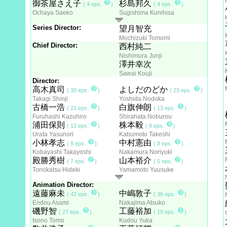
御茶屋さえ子
杉島邦久
( 4 eps.
)
( 4 eps.
)
Ochaya Saeko
Sugishima Kunihisa
Series Director:
望月智充
Mochizuki Tomomi
Chief Director:
西村純二
Nishimura Junji
澤井幸次
Sawai Kouji
Director:
高木真司
よしだのどか
( 30 eps.
)
( 23 eps.
)
Takagi Shinji
Yoshida Nodoka
古橋一浩
白旗伸朗
( 21 eps.
)
( 13 eps.
)
Furuhashi Kazuhiro
Shirahata Noburou
浦田保則
株本毅
( 12 eps.
)
( 8 eps.
)
Urata Yasunori
Kabumoto Takeshi
小林孝志
中村憲由
( 8 eps.
)
( 8 eps.
)
Kobayashi Takayoshi
Nakamura Noriyuki
殿勝秀樹
山本裕介
( 7 eps.
)
( 5 eps.
)
Tonokatsu Hideki
Yamamoto Yuusuke
Animation Director:
遠藤麻未
中嶋敦子
( 42 eps.
)
( 36 eps.
)
Endou Asami
Nakajima Atsuko
磯野智
工藤裕加
( 27 eps.
)
( 10 eps.
)
Isono Tomo
Kudou Yuka