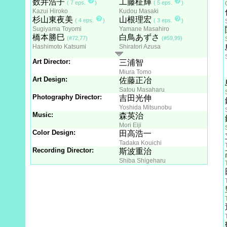
数井浩子
工藤柾輝
( 7 eps.
)
( 5 eps.
)
Kazui Hiroko
Kudou Masaki
杉山東夜美
山根理宏
( 4 eps.
)
( 3 eps.
)
Sugiyama Toyomi
Yamane Masahiro
橋本勝巳
白鳥あずさ
(#72,77)
(#59,99)
Hashimoto Katsumi
Shiratori Azusa
Art Director:
三浦智
Miura Tomo
Art Design:
佐藤正冶
Satou Masaharu
Photography Director:
吉田光伸
Yoshida Mitsunobu
Music:
森英治
Mori Eiji
Color Design:
田高浩一
Tadaka Kouichi
Recording Director:
斯波重治
Shiba Shigeharu