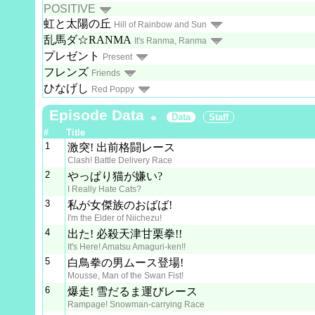
POSITIVE
虹と太陽の丘
Hill of Rainbow and Sun
乱馬ダ☆RANMA
It's Ranma, Ranma
プレゼント
Present
フレンズ
Friends
ひなげし
Red Poppy
Episode Data
Data
Staff
#
Title
1
激突! 出前格闘レース
Clash! Battle Delivery Race
2
やっぱり猫が嫌い?
I Really Hate Cats?
3
私が女傑族のおばば!
I'm the Elder of Niichezu!
4
出た! 必殺天津甘栗拳!!
It's Here! Amatsu Amaguri-ken!!
5
白鳥拳の男ムース登場!
Mousse, Man of the Swan Fist!
6
爆走! 雪だるま運びレース
Rampage! Snowman-carrying Race