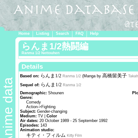
Home
Listing
Search
FAQ
Help
らんま1/2熱闘編
Ranma 1/2 Nettouhen
Details
らんま1/2
高橋留美子
Based on:
(Manga by
Ranma 1/2
Takah
Anime data
らんま1/2
Sequel of:
Ranma 1/2
Demographic:
Shounen
Pl
Genre:
Comedy
Action->Fighting
Subject:
Gender-changing
Medium:
TV |
Color
Air dates:
20 October 1989 - 25 September 1992
Episodes:
143
Animation studio:
キティ・フィルム
Kitty Film