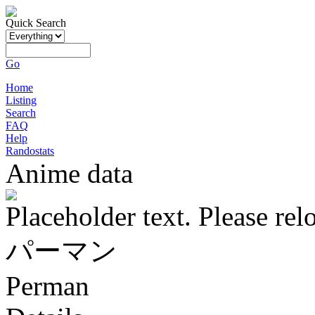
Quick Search
Go
Home
Listing
Search
FAQ
Help
Randostats
Anime data
Placeholder text. Please rel
パーマン
Perman