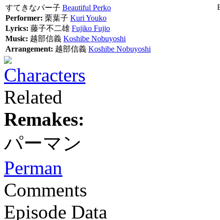
すてきなパー子
Beautiful Perko
Performer:
栗葉子
Kuri Youko
Lyrics:
藤子不二雄
Fujiko Fujio
Music:
越部信義
Koshibe Nobuyoshi
Arrangement:
越部信義
Koshibe Nobuyoshi
Characters
Related
Remakes:
パーマン
Perman
Comments
Episode Data