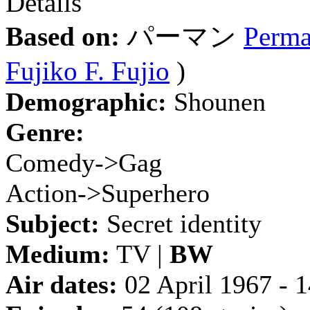
Details
Based on:
パーマン
Perm
Fujiko F. Fujio
)
Demographic:
Shounen
Genre:
Comedy->Gag
Action->Superhero
Subject:
Secret identity
Medium:
TV |
BW
Air dates:
02 April 1967 - 1