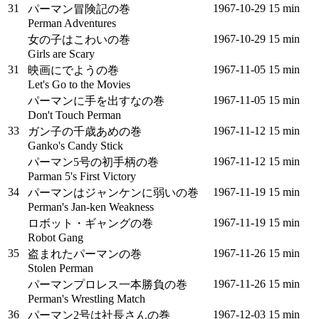
31
1967‑10‑29
15 min
パーマン冒険記の巻
Perman Adventures
1967‑10‑29
15 min
女の子はこわいの巻
Girls are Scary
31
1967‑11‑05
15 min
映画にでようの巻
Let's Go to the Movies
1967‑11‑05
15 min
パーマンに手を出すなの巻
Don't Touch Perman
33
1967‑11‑12
15 min
ガン子の千歳あめの巻
Ganko's Candy Stick
1967‑11‑12
15 min
パーマン5号の初手柄の巻
Parman 5's First Victory
34
1967‑11‑19
15 min
パーマンはジャンケンに弱いの巻
Perman's Jan-ken Weakness
1967‑11‑19
15 min
ロボット・ギャングの巻
Robot Gang
35
1967‑11‑26
15 min
盗まれたパーマンの巻
Stolen Perman
1967‑11‑26
15 min
パーマンプロレス一本勝負の巻
Perman's Wrestling Match
36
1967‑12‑03
15 min
パーマン2号は社長さんの巻