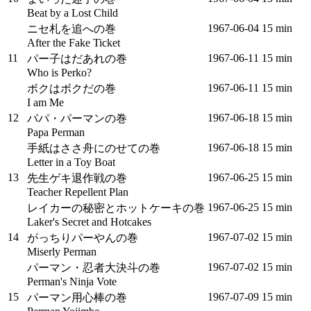
Beat by a Lost Child
1967‑06‑04
15 min
ニセ札を追への巻
After the Fake Ticket
11
1967‑06‑11
15 min
パー子はだあれの巻
Who is Perko?
1967‑06‑11
15 min
ボクはボクだの巻
I am Me
12
1967‑06‑18
15 min
パパ・パーマンの巻
Papa Perman
1967‑06‑18
15 min
手紙はささ舟にのせての巻
Letter in a Toy Boat
13
1967‑06‑25
15 min
先生ゲキ退作戦の巻
Teacher Repellent Plan
1967‑06‑25
15 min
レイカーの秘密とホットケーキの巻
Laker's Secret and Hotcakes
14
1967‑07‑02
15 min
がっちりパーやんの巻
Miserly Perman
1967‑07‑02
15 min
パーマン・忍者大決斗の巻
Perman's Ninja Vote
15
1967‑07‑09
15 min
パーマン用心棒の巻