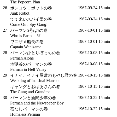
The Popcorn Plan
26
1967‑09‑24
15 min
ポンコツロボットの巻
Junk Robot
1967‑09‑24
15 min
でて来いスパイ団の巻
Come Out, Spy Gang!
27
1967‑10‑01
15 min
パーマン5号は?の巻
Who is Parman 5?
1967‑10‑01
15 min
ワニザメ船長の巻
Captain Wanizame
28
1967‑10‑08
15 min
パーマンひとりぼっちの巻
Perman Alone
1967‑10‑08
15 min
地獄谷のパーマンの巻
Perman in Hell Valley
29
1967‑10‑15
15 min
イナイ、イナイ屋敷のもやし君の巻
Weakling of Inai-Inai Mansion
1967‑10‑15
15 min
ギャングとおばあさんの巻
The Gang and Grandma
30
1967‑10‑22
15 min
パーマンと新聞少年の巻
Perman and the Newspaper Boy
1967‑10‑22
15 min
宿なしパーマンの巻
Homeless Perman