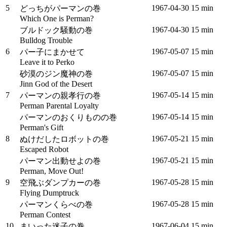
5
1967‑04‑30
15 min
どっちがパーマンの巻
Which One is Perman?
1967‑04‑30
15 min
ブルドック騒動の巻
Bulldog Trouble
6
1967‑05‑07
15 min
パー子にまかせて
Leave it to Perko
1967‑05‑07
15 min
砂漠のジン魔神の巻
Jinn God of the Desert
7
1967‑05‑14
15 min
パーマンの親孝行の巻
Perman Parental Loyalty
1967‑05‑14
15 min
パーマンのおくりものの巻
Perman's Gift
8
1967‑05‑21
15 min
ぬけだしたロボットの巻
Escaped Robot
1967‑05‑21
15 min
パーマン出動せよの巻
Perman, Move Out!
9
1967‑05‑28
15 min
空飛ぶダンプカーの巻
Flying Dumptruck
1967‑05‑28
15 min
パーマンくらべの巻
Perman Contest
10
1967‑06‑04
15 min
まいった迷子の巻