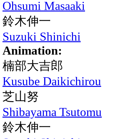
Ohsumi Masaaki
鈴木伸一
Suzuki Shinichi
Animation:
楠部大吉郎
Kusube Daikichirou
芝山努
Shibayama Tsutomu
鈴木伸一