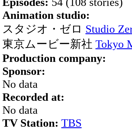
Episodes:
54 (108 stories)
Animation studio:
スタジオ・ゼロ
Studio Ze
東京ムービー新社
Tokyo 
Production company:
Sponsor:
No data
Recorded at:
No data
TV Station:
TBS