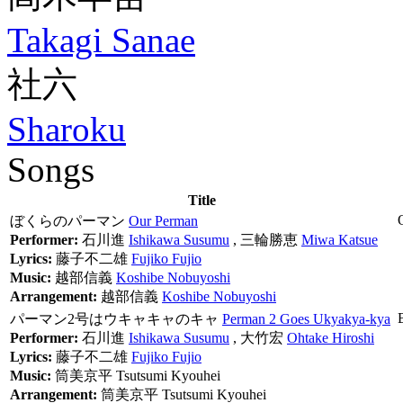
Takagi Sanae
社六
Sharoku
Songs
Title
ぼくらのパーマン
Our Perman
Performer:
石川進
Ishikawa Susumu
,
三輪勝恵
Miwa Katsue
Lyrics:
藤子不二雄
Fujiko Fujio
Music:
越部信義
Koshibe Nobuyoshi
Arrangement:
越部信義
Koshibe Nobuyoshi
パーマン2号はウキャキャのキャ
Perman 2 Goes Ukyakya-kya
Performer:
石川進
Ishikawa Susumu
,
大竹宏
Ohtake Hiroshi
Lyrics:
藤子不二雄
Fujiko Fujio
Music:
筒美京平
Tsutsumi Kyouhei
Arrangement:
筒美京平
Tsutsumi Kyouhei