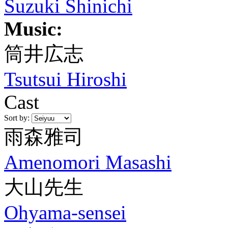
Suzuki Shinichi
Music:
筒井広志
Tsutsui Hiroshi
Cast
Sort by:
雨森雅司
Amenomori Masashi
大山先生
Ohyama-sensei