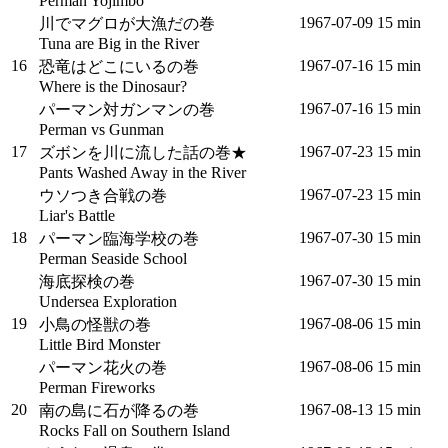
Perman Yojimbo
1967‑07‑09
15 min
川でマグロが大漁だの巻
Tuna are Big in the River
16
1967‑07‑16
15 min
恐竜はどこにいるの巻
Where is the Dinosaur?
1967‑07‑16
15 min
パーマン対ガンマンの巻
Perman vs Gunman
17
1967‑07‑23
15 min
ズボンを川に流した話の巻★
Pants Washed Away in the River
1967‑07‑23
15 min
ウソつき合戦の巻
Liar's Battle
18
1967‑07‑30
15 min
パーマン臨海学校の巻
Perman Seaside School
1967‑07‑30
15 min
海底探検の巻
Undersea Exploration
19
1967‑08‑06
15 min
小鳥の怪獣の巻
Little Bird Monster
1967‑08‑06
15 min
パーマン花火の巻
Perman Fireworks
20
1967‑08‑13
15 min
南の島に石が降るの巻
Rocks Fall on Southern Island