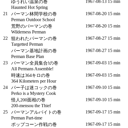
1967‑08‑13
15 min
ゆうれい温泉の巻
Haunted Hot Spring
21
1967‑08‑20
15 min
パーマン林間学校の巻
Perman Outdoor School
1967‑08‑20
15 min
荒野のパーマンの巻
Wilderness Perman
22
1967‑08‑27
15 min
狙われたパーマンの巻
Targetted Perman
1967‑08‑27
15 min
パーマン基地計画の巻
Perman Base Plan
23
1967‑09‑03
15 min
パーマン全員集合!の巻
All Permans Assemble!
1967‑09‑03
15 min
時速は364キロの巻
364 Kilometers per Hour
24
1967‑09‑10
15 min
パー子は迷コックの巻
Perko is a Mystery Cook
1967‑09‑10
15 min
怪人200面相の巻
200-mensou the Thief
25
1967‑09‑17
15 min
パーマンアルバイトの巻
Perman Part-time
1967‑09‑17
15 min
ポップコーン作戦の巻