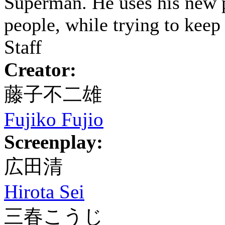
Superman. He uses his new p
people, while trying to keep 
Staff
Creator:
藤子不二雄
Fujiko Fujio
Screenplay:
広田清
Hirota Sei
三春こうじ