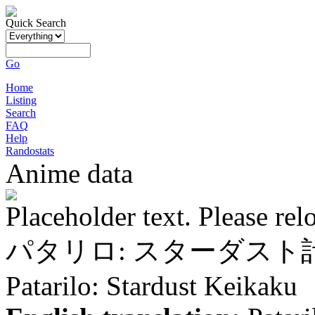
Quick Search
Go
Home
Listing
Search
FAQ
Help
Randostats
Anime data
Placeholder text. Please rel
パタリロ: スターダスト
Patarilo: Stardust Keikaku