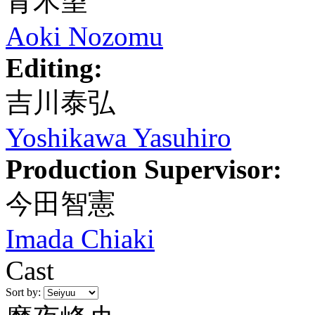
青木望
Aoki Nozomu
Editing:
吉川泰弘
Yoshikawa Yasuhiro
Production Supervisor:
今田智憲
Imada Chiaki
Cast
Sort by: