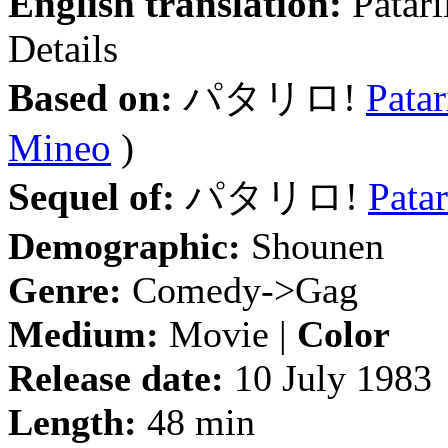
English translation:
Patari
Details
Based on:
パタリロ!
Patar
Mineo
)
Sequel of:
パタリロ!
Patar
Demographic:
Shounen
Genre:
Comedy->Gag
Medium:
Movie |
Color
Release date:
10 July 1983
Length:
48 min