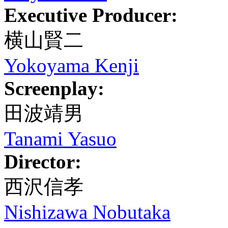
Executive Producer:
横山賢二
Yokoyama Kenji
Screenplay:
田波靖男
Tanami Yasuo
Director:
西沢信孝
Nishizawa Nobutaka