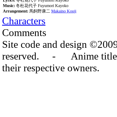
Lyrics:
冬杜花代子
Fuyumori Kayoko
Music:
冬杜花代子
Fuyumori Kayoko
Arrangement:
馬飼野康二
Makaino Kouji
Characters
Comments
Site code and design ©2009
reserved. - Anime titles,
their respective owners.