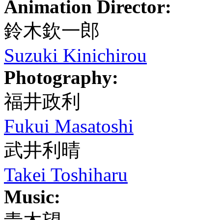
Animation Director:
鈴木欽一郎
Suzuki Kinichirou
Photography:
福井政利
Fukui Masatoshi
武井利晴
Takei Toshiharu
Music: