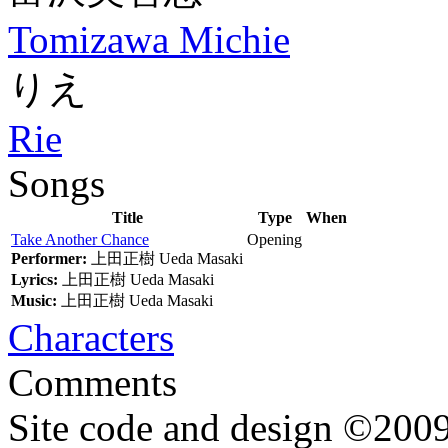
Tomizawa Michie
りえ
Rie
Songs
Title
Type
When
Take Another Chance
Opening
Performer:
上田正樹
Ueda Masaki
Lyrics:
上田正樹
Ueda Masaki
Music:
上田正樹
Ueda Masaki
Characters
Comments
Site code and design ©2009