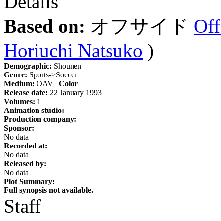
Details
Based on:
オフサイド
Off
Horiuchi Natsuko
)
Demographic:
Shounen
Genre:
Sports->Soccer
Medium:
OAV |
Color
Release date:
22 January 1993
Volumes:
1
Animation studio:
Production company:
Sponsor:
No data
Recorded at:
No data
Released by:
No data
Plot Summary:
Full synopsis not available.
Staff