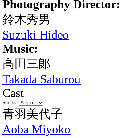
Photography Director:
鈴木秀男
Suzuki Hideo
Music:
高田三郞
Takada Saburou
Cast
Sort by:
青羽美代子
Aoba Miyoko