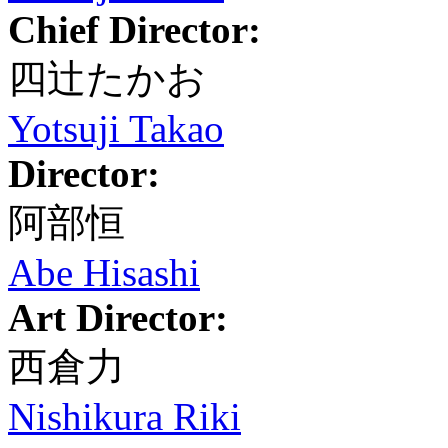
Chief Director:
四辻たかお
Yotsuji Takao
Director:
阿部恒
Abe Hisashi
Art Director:
西倉力
Nishikura Riki