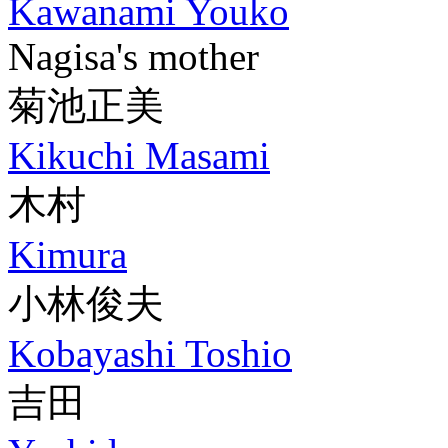
Kawanami Youko
Nagisa's mother
菊池正美
Kikuchi Masami
木村
Kimura
小林俊夫
Kobayashi Toshio
吉田