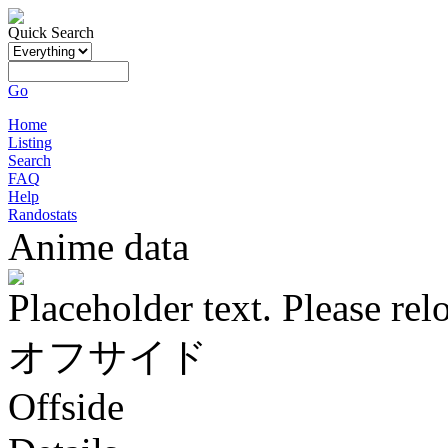
Quick Search
Go
Home
Listing
Search
FAQ
Help
Randostats
Anime data
Placeholder text. Please rel
オフサイド
Offside