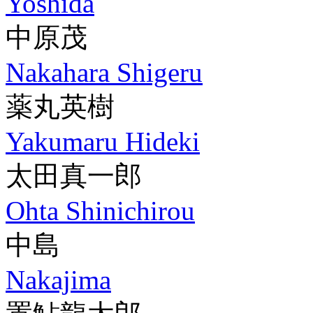
Yoshida
中原茂
Nakahara Shigeru
薬丸英樹
Yakumaru Hideki
太田真一郎
Ohta Shinichirou
中島
Nakajima