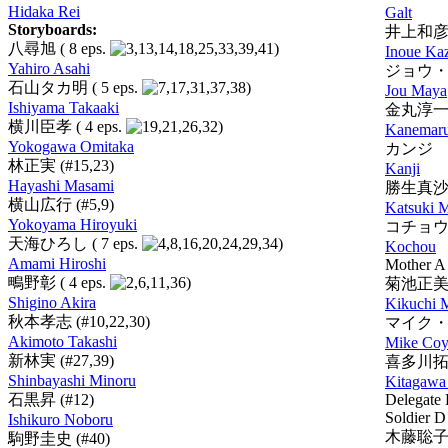
Hidaka Rei
Galt
Storyboards:
井上和
八尋旭
( 8 eps.
)
Inoue Ka
Yahiro Asahi
ジョウ
石山タカ明
( 5 eps.
)
Jou Maya
Ishiyama Takaaki
金丸淳
横川臣孝
( 4 eps.
)
Kanemaru
Yokogawa Omitaka
カンジ
林正実
(#15,23)
Kanji
Hayashi Masami
勝生真
横山広行
(#5,9)
Katsuki 
Yokoyama Hiroyuki
コチョ
天海ひろし
( 7 eps.
)
Kochou
Amami Hiroshi
Mother A
鴫野彰
( 4 eps.
)
菊池正
Shigino Akira
Kikuchi 
秋本孝志
(#10,22,30)
マイク
Akimoto Takashi
Mike Coy
新林実
(#27,39)
喜多川
Shinbayashi Minoru
Kitagawa
石黒昇
(#12)
Delegate
Soldier D
Ishikuro Noboru
木藤聡
駒野圭史
(#40)