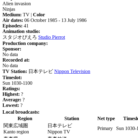
Alien invasion
Ninjas
Medium:
TV |
Color
Air dates:
06 October 1985 - 13 July 1986
Episodes:
41
Animation studio:
スタジオぴえろ
Studio Pierrot
Production company:
Sponsor:
No data
Recorded at:
No data
TV Station:
日本テレビ
Nippon Television
Timeslot:
Sun 1030-1100
Ratings:
Highest:
?
Average:
?
Lowest:
?
Local broadcasts:
Region
Station
Net type
Timesl
関東広域圏
日本テレビ
Primary
Sun 1030-
Kanto region
Nippon TV