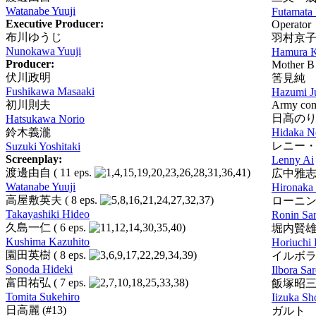
Watanabe Yuuji
Futamata 
Executive Producer:
Operator
布川ゆうじ
羽村京
Nunokawa Yuuji
Hamura 
Producer:
Mother B
伏川政明
筈見純
Fushikawa Masaaki
Hazumi J
初川則夫
Army co
日髙の
Hatsukawa Norio
鈴木義瀧
Hidaka N
レニー
Suzuki Yoshitaki
Screenplay:
Lenny Ai
渡邊由自
( 11 eps.
)
広中雅
Watanabe Yuuji
Hironaka
高屋敷英夫
( 8 eps.
)
ローニ
Takayashiki Hideo
Ronin Sa
久島一仁
( 6 eps.
)
堀内賢
Kushima Kazuhito
Horiuchi
園田英樹
( 8 eps.
)
イルボ
Sonoda Hideki
Ilbora Sa
富田祐弘
( 7 eps.
)
飯塚昭
Tomita Sukehiro
Iizuka S
日高麗
(#13)
ガルト