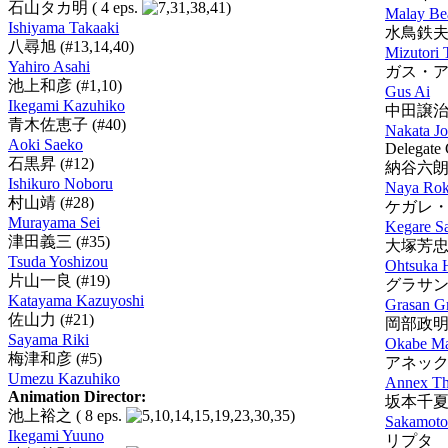
石山タカ明
( 4 eps.
)
Malay Be
Ishiyama Takaaki
水鳥鉄
八尋旭
(#13,14,40)
Mizutori 
Yahiro Asahi
ガス・
池上和彦
(#1,10)
Gus Ai
Ikegami Kazuhiko
中田譲
青木佐恵子
(#40)
Nakata Jo
Aoki Saeko
Delegate
石黒昇
(#12)
納谷六
Ishikuro Noboru
Naya Rok
村山靖
(#28)
ケガレ
Murayama Sei
Kegare S
津田義三
(#35)
大塚芳
Tsuda Yoshizou
Ohtsuka 
片山一良
(#19)
グラサ
Katayama Kazuyoshi
Grasan G
佐山力
(#21)
岡部政
Sayama Riki
Okabe Ma
梅津和彦
(#5)
アネッ
Umezu Kazuhiko
Annex T
Animation Director:
坂本千
池上裕之
( 8 eps.
)
Sakamoto
Ikegami Yuuno
リプタ