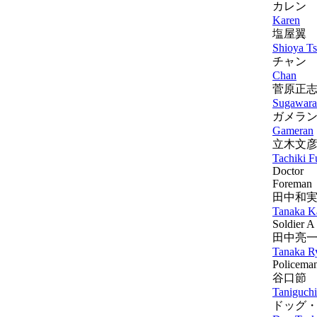
カレン
Karen
塩屋翼
Shioya T
チャン
Chan
菅原正
Sugawara
ガメラ
Gameran
立木文
Tachiki F
Doctor
Foreman
田中和
Tanaka K
Soldier A
田中亮
Tanaka R
Policema
谷口節
Taniguchi
ドッグ