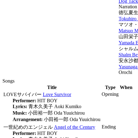
Dog Tack
Narration
徳弘夏
Tokuhiro
マツオ
Matsuo 
山田栄
Yamada E
シャル
Shalm Be
安永沙
Yasunaga
Orochi
Songs
Title
Type
When
Opening
LOVEサバイバー
Love Survivor
Performer:
HIT BOY
Lyrics:
青木久美子
Aoki Kumiko
Music:
小田裕一郎
Oda Yuuichirou
Arrangement:
小田裕一郎
Oda Yuuichirou
Ending
一世紀めのエンジェル
Angel of the Century
Performer:
HIT BOY