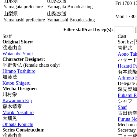
山形県
山形放送
Fri 1700-1
Yamagata prefecture
Yamagata Broadcasting
山梨県
山梨放送
Mon 1730
Yamanashi prefecture
Yamanashi Broadcasting
Filter staff/cast by ep(s):
Staff
Cast
Original Story:
Sort by:
渡邊由自
青野武
Watanabe Yuuji
Aono Tak
Character Designer:
ハザー
平野俊弘
(female chars only)
Hazard P
Hirano Toshihiro
有本欽
加藤茂
Arimoto 
Katou Shigeru
Delegate
Mecha Designer:
深見梨
川村栄二
Fukami R
Kawamura Eiji
シャフ
森木靖泰
Shaf
Moriki Yasuhiro
古田信
大畑晃一
Furuta N
Ohbata Kouichi
Mechama
Series Construction:
Secretary
渡邊由自
二又一