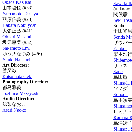
Okada Kazushi
Sawaki I
山本哲也
(#33)
(unknown 
Yamamoto Tetsuya
関俊彦
羽原信義
(#28)
Seki Tosh
Habara Nobuyoshi
Soldier
大張正己
(#41)
千田光
Ohbari Masami
Senda Mi
坂元恵美
(#32)
ザウバ
Sakamoto Emi
Zauber
ゆうきなつみ
(#26)
柴本浩
Yuuki Natsumi
Shibamot
Art Director:
サラス
勝又激
Saras
Katsumata Geki
島田敏
Photography Director:
Shimada 
都島雅義
ソノダ
Toshima Masayoshi
Sonoda
Audio Director:
島本須
浅梨なおこ
Shimamot
Asari Naoko
ロミナ
Romina R
島津冴
Shimazu 