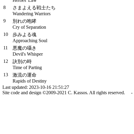
Heroes' Law
8
さまよえる戦士たち
Wandering Warriors
9
別れの咆哮
Cry of Separation
10
歩みよる魂
Approaching Soul
11
悪魔の囁き
Devil's Whisper
12
訣別の時
Time of Parting
13
激流の運命
Rapids of Destiny
Last updated: 2023-10-16 21:51:27
Site code and design ©2009-2021 C. Kassos. All rights reserved. - 