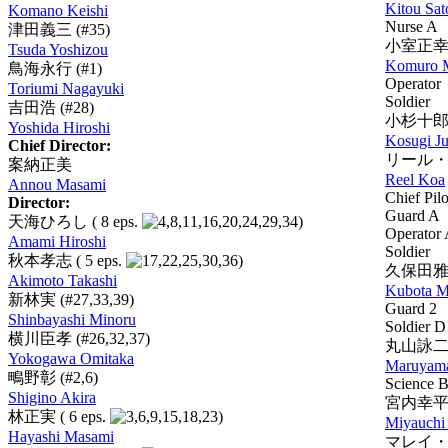
Kitou Sat
Komano Keishi
Nurse A
津田義三
(#35)
小室正
Tsuda Yoshizou
Komuro 
鳥海永行
(#1)
Operator
Toriumi Nagayuki
Soldier
吉田浩
(#28)
小杉十
Yoshida Hiroshi
Kosugi Ju
Chief Director:
リール
案納正美
Reel Koa
Annou Masami
Chief Pilo
Director:
Guard A
天海ひろし
( 8 eps.
)
Operator
Amami Hiroshi
Soldier
秋本孝志
( 5 eps.
)
久保田
Akimoto Takashi
Kubota M
新林実
(#27,33,39)
Guard 2
Shinbayashi Minoru
Soldier D
横川臣孝
(#26,32,37)
丸山詠
Yokogawa Omitaka
Maruyama
鴫野彰
(#2,6)
Science B
Shigino Akira
宮内幸
林正実
( 6 eps.
)
Miyauchi
Hayashi Masami
マレイ