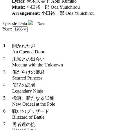
Lyrics:
青木久美子
Aoki Kumiko
Music:
小田裕一郎
Oda Yuuichirou
Arrangement:
小田裕一郎
Oda Yuuichirou
Episode Data
Data
Staff
Year:
#
Title
1
開かれた扉
An Opened Door
2
未知との出会い
Meeting with the Unknown
3
傷だらけの姫君
Scarred Princess
4
伝説の忍者
Legendary Ninja
5
極冠、新たなる試煉
New Ordeal at the Pole
6
戦いのブリザード
Blizzard of Battle
7
勇者達の掟