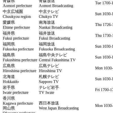
青森県
青森放送
Tue 1700-
Aomori prefecture
Aomori Broadcasting
中京広域圏
中京テレビ
Sun 1030-
Chuukyou region
Chukyo TV
愛媛県
南海放送
Thu 1726-
Ehime prefecture
Nankai Broadcasting
福井県
福井放送
Thu 1730-
Fukui prefecture
Fukui Broadcasting
福岡県
福岡放送
Sun 1030-
Fukuoka prefecture
Fukuoka Broadcasting
福島県
福島中央テレビ
Sun 1030-
Fukushima prefecture
Central Fukushima TV
広島県
広島テレビ
Mon 1030-
Hiroshima prefecture
Hiroshima TV
北海道
札幌テレビ
Sun 1030-
Hokkaido
Sapporo TV
岩手県
テレビ岩手
Fri 1700-1
Iwate prefecture
TV Iwate
香川県
西日本放送
Kagawa prefecture
Mon 1030-
岡山県
West Japan Broadcasting