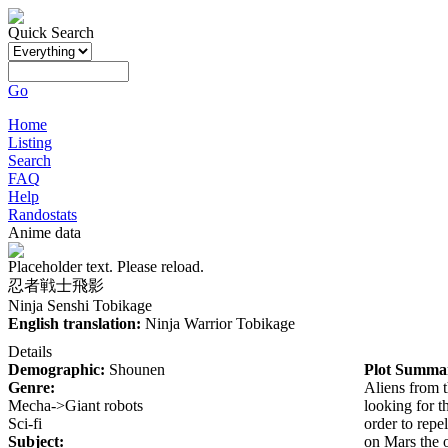
Quick Search
Go
Home
Listing
Search
FAQ
Help
Randostats
Anime data
Placeholder text. Please reload.
忍者戦士飛影
Ninja Senshi Tobikage
English translation:
Ninja Warrior Tobikage
Details
Demographic:
Shounen
Plot Summa
Genre:
Aliens from 
Mecha->Giant robots
looking for t
Sci-fi
order to repe
Subject:
on Mars the o