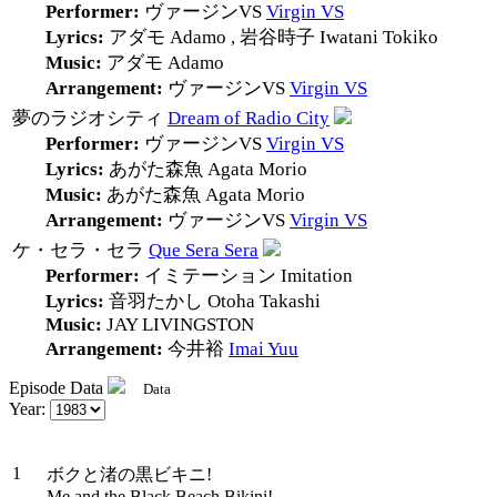
Performer:
ヴァージンVS
Virgin VS
Lyrics:
アダモ
Adamo
,
岩谷時子
Iwatani Tokiko
Music:
アダモ
Adamo
Arrangement:
ヴァージンVS
Virgin VS
夢のラジオシティ
Dream of Radio City
Performer:
ヴァージンVS
Virgin VS
Lyrics:
あがた森魚
Agata Morio
Music:
あがた森魚
Agata Morio
Arrangement:
ヴァージンVS
Virgin VS
ケ・セラ・セラ
Que Sera Sera
Performer:
イミテーション
Imitation
Lyrics:
音羽たかし
Otoha Takashi
Music:
JAY LIVINGSTON
Arrangement:
今井裕
Imai Yuu
Episode Data
Data
Staff
Year:
#
Title
1
ボクと渚の黒ビキニ!
Me and the Black Beach Bikini!