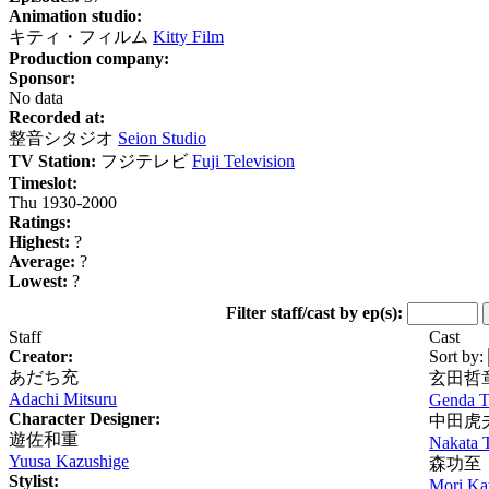
Animation studio:
キティ・フィルム
Kitty Film
Production company:
Sponsor:
No data
Recorded at:
整音シタジオ
Seion Studio
TV Station:
フジテレビ
Fuji Television
Timeslot:
Thu 1930-2000
Ratings:
Highest:
?
Average:
?
Lowest:
?
Filter staff/cast by ep(s):
Staff
Cast
Creator:
Sort by:
あだち充
玄田哲
Adachi Mitsuru
Genda T
Character Designer:
中田虎
遊佐和重
Nakata 
Yuusa Kazushige
森功至
Stylist:
Mori Kat