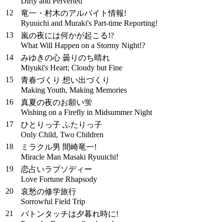
Dirty and Perverted
12
竜一・村木のアルバイト情報!
Ryuuichi and Muraki's Part-time Reporting!
13
嵐の夜には何かが起こる!?
What Will Happen on a Stormy Night!?
14
みゆきの心 曇りのち晴れ
Miyuki's Heart; Cloudy but Fine
15
青春づくり 想い出づくり
Making Youth, Making Memories
16
真夏の夜のお願い蛍
Wishing on a Firefly in Midsummer Night
17
ひとりっ子 ふたりっ子
Only Child, Two Children
18
ミラクル男 間崎竜一!
Miracle Man Masaki Ryuuichi!
19
恋占いラプソディー
Love Fortune Rhapsody
20
哀愁の修学旅行
Sorrowful Field Trip
21
バトンタッチは夕暮れ時に!