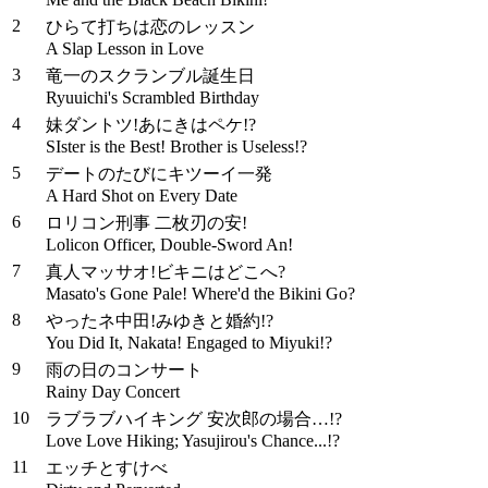
2
ひらて打ちは恋のレッスン
A Slap Lesson in Love
3
竜一のスクランブル誕生日
Ryuuichi's Scrambled Birthday
4
妹ダントツ!あにきはペケ!?
SIster is the Best! Brother is Useless!?
5
デートのたびにキツーイ一発
A Hard Shot on Every Date
6
ロリコン刑事 二枚刃の安!
Lolicon Officer, Double-Sword An!
7
真人マッサオ!ビキニはどこへ?
Masato's Gone Pale! Where'd the Bikini Go?
8
やったネ中田!みゆきと婚約!?
You Did It, Nakata! Engaged to Miyuki!?
9
雨の日のコンサート
Rainy Day Concert
10
ラブラブハイキング 安次郎の場合…!?
Love Love Hiking; Yasujirou's Chance...!?
11
エッチとすけべ