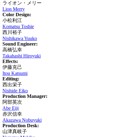
ライオン・メリー
Lion Merry
Color Design:
小松利江
Komatsu Toshie
西川裕子
Nishikawa Yuuko
Sound Engineer:
高橋弘幸
Takahashi Hiroyuki
Effects:
伊藤克己
Itou Katsumi
Editing:
西出栄子
Nishide Eiko
Production Manager:
阿部英次
Abe Eiji
赤沢信幸
Akazawa Nobuyuki
Production Desk:
山津真岐子