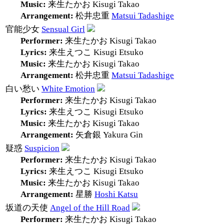
Music:
来生たかお
Kisugi Takao
Arrangement:
松井忠重
Matsui Tadashige
官能少女
Sensual Girl
Performer:
来生たかお
Kisugi Takao
Lyrics:
来生えつこ
Kisugi Etsuko
Music:
来生たかお
Kisugi Takao
Arrangement:
松井忠重
Matsui Tadashige
白い愁い
White Emotion
Performer:
来生たかお
Kisugi Takao
Lyrics:
来生えつこ
Kisugi Etsuko
Music:
来生たかお
Kisugi Takao
Arrangement:
矢倉銀
Yakura Gin
疑惑
Suspicion
Performer:
来生たかお
Kisugi Takao
Lyrics:
来生えつこ
Kisugi Etsuko
Music:
来生たかお
Kisugi Takao
Arrangement:
星勝
Hoshi Katsu
坂道の天使
Angel of the Hill Road
Performer:
来生たかお
Kisugi Takao