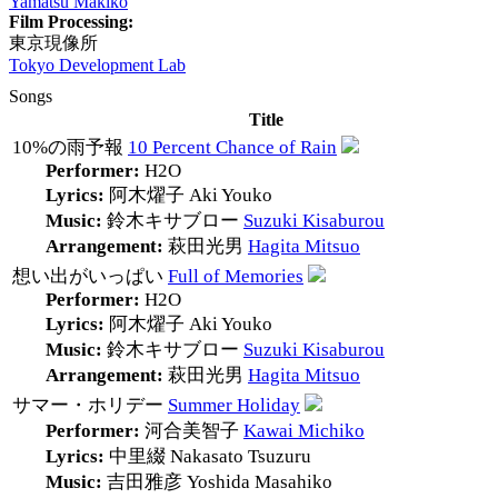
Yamatsu Makiko
Film Processing:
東京現像所
Tokyo Development Lab
Songs
Title
10%の雨予報
10 Percent Chance of Rain
Performer:
H2O
Lyrics:
阿木燿子
Aki Youko
Music:
鈴木キサブロー
Suzuki Kisaburou
Arrangement:
萩田光男
Hagita Mitsuo
想い出がいっぱい
Full of Memories
Performer:
H2O
Lyrics:
阿木燿子
Aki Youko
Music:
鈴木キサブロー
Suzuki Kisaburou
Arrangement:
萩田光男
Hagita Mitsuo
サマー・ホリデー
Summer Holiday
Performer:
河合美智子
Kawai Michiko
Lyrics:
中里綴
Nakasato Tsuzuru
Music:
吉田雅彦
Yoshida Masahiko