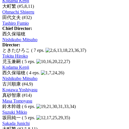
Kodama Kenji
大町繁
(#5,8,11)
Ohmachi Shigeru
田代文夫
(#32)
Tashiro Fumio
Chief Director:
西久保瑞穂
Nishikubo Mitsuho
Director:
ときたひろこ
( 7 eps.
)
Tokita Hiroko
児玉兼嗣
( 5 eps.
)
Kodama Kenji
西久保瑞穂
( 4 eps.
)
Nishikubo Mitsuho
古川順康
(#4,9)
Kogawa Yoshiyasu
真砂智康
(#14)
Masa Tomoyasu
鈴木幹雄
( 6 eps.
)
Suzuki Mikio
坂田純一
( 5 eps.
)
Sakada Junichi
大町繁
(#3,5,8,11)