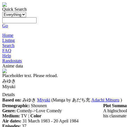
Quick Search
Go
Home
Listing
Search
FAQ
Help
Randostats
Anime data
Placeholder text. Please reload.
みゆき
Miyuki
Details
Based on:
みゆき
Miyuki
(Manga by
あだち充
Adachi Mitsuru
)
Demographic:
Shounen
Plot Summa
Genre:
Comedy->Love Comedy
A highschool 
Medium:
TV |
Color
his classmat
Air dates:
31 March 1983 - 20 April 1984
Episodes:
37