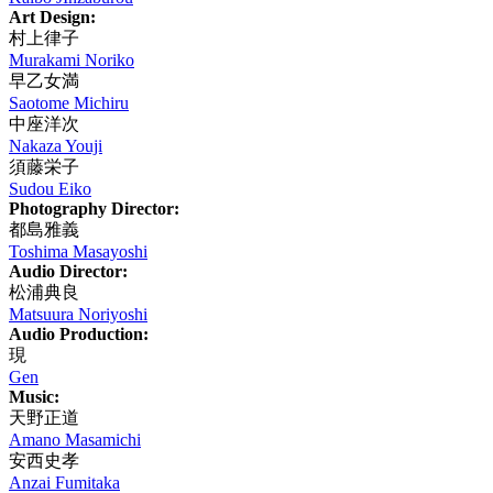
Art Design:
村上律子
Murakami Noriko
早乙女満
Saotome Michiru
中座洋次
Nakaza Youji
須藤栄子
Sudou Eiko
Photography Director:
都島雅義
Toshima Masayoshi
Audio Director:
松浦典良
Matsuura Noriyoshi
Audio Production:
現
Gen
Music:
天野正道
Amano Masamichi
安西史孝
Anzai Fumitaka