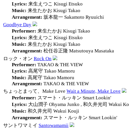
Lyrics:
来生えつこ
Kisugi Etsuko
Music:
来生たかお
Kisugi Takao
Arrangement:
坂本龍一
Sakamoto Ryuuichi
Goodbye Day
Performer:
来生たかお
Kisugi Takao
Lyrics:
来生えつこ
Kisugi Etsuko
Music:
来生たかお
Kisugi Takao
Arrangement:
松任谷正隆
Matsutouya Masataka
ロック・オン
Rock On
Performer:
TAKAO & THE VIEW
Lyrics:
高尾守
Takao Mamoru
Music:
高尾守
Takao Mamoru
Arrangement:
TAKAO & THE VIEW
ちょっとまって、Make Love
Wait a Minute, Make Love
Performer:
スマート・ルッキン
Smart Lookin'
Lyrics:
大山潤子
Ohyama Junko
,
和久井光司
Wakui Ko
Music:
和久井光司
Wakui Kouji
Arrangement:
スマート・ルッキン
Smart Lookin'
サントワマミイ
Santowamamii