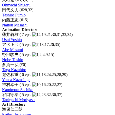
Ohmachi Shigeru
田代文夫
(#28,32)
Tashiro Fumio
内藤正志
(#15)
Naitou Masashi
Animation Director:
薄井義雄
( 7 eps.
)
Usui Yoshio
アベ正己
( 5 eps.
)
Abe Masami
野部駿夫
( 5 eps.
)
Nobe Toshio
多賀一弘
(#6)
Taga Kazuhiro
遊佐和重
( 6 eps.
)
Yuusa Kazushige
神村幸子
( 5 eps.
)
Kamimura Sachiko
谷口守泰
( 5 eps.
)
Taniguchi Moriyasu
Art Director:
海保仁三朗
Kaibo JInzaburou