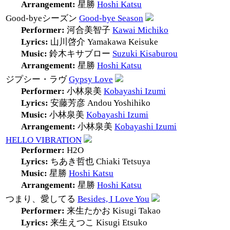
Arrangement:
星勝
Hoshi Katsu
Good-byeシーズン
Good-bye Season
Performer:
河合美智子
Kawai Michiko
Lyrics:
山川啓介
Yamakawa Keisuke
Music:
鈴木キサブロー
Suzuki Kisaburou
Arrangement:
星勝
Hoshi Katsu
ジプシー・ラヴ
Gypsy Love
Performer:
小林泉美
Kobayashi Izumi
Lyrics:
安藤芳彦
Andou Yoshihiko
Music:
小林泉美
Kobayashi Izumi
Arrangement:
小林泉美
Kobayashi Izumi
HELLO VIBRATION
Performer:
H2O
Lyrics:
ちあき哲也
Chiaki Tetsuya
Music:
星勝
Hoshi Katsu
Arrangement:
星勝
Hoshi Katsu
つまり、愛してる
Besides, I Love You
Performer:
来生たかお
Kisugi Takao
Lyrics:
来生えつこ
Kisugi Etsuko