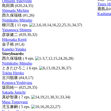
Ohhashi Yukiyoshi
Tsuru H
島田満
(#20,24,35)
鹿島み
Shimada Michiru
Kashima
西久保瑞穂
(#1,26)
Nishikubo Mitsuho
柳川茂
( 11 eps.
)
Yanagawa Shigeru
彦坂健二
(#29,30,32)
Hikosaka Kenji
金子裕
(#1,4)
Kaneko Yutaka
Storyboards:
西久保瑞穂
( 9 eps.
)
Nishikubo Mitsuho
ときたひろこ
( 6 eps.
)
Tokita Hiroko
古川順康
(#4,9,17)
Kogawa Yoshiyasu
坂田純一
(#25,29,35)
Sakada Junichi
真砂智康
( 7 eps.
)
Masa Tomoyasu
児玉兼嗣
( 5 eps.
)