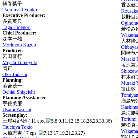
鶴巻葉子
香坂健
Tsurumaki Youko
Kousaka
Executive Producer:
荻野目
多賀英典
Oginom
Taga Hidenori
若松み
Chief Producer:
Wakamat
森本一雄
大林隆
Morimoto Kazuo
Ohbayas
Producer:
間崎竜
宮田智行
Masaki 
Miyata Tomoyuki
塩沢兼
岡正
Shiozaw
Oka Tadashi
村木好
Planning:
Muraki 
落合茂一
富山敬
Ochiai Shigeichi
Tomiyam
Planning Assistance:
鹿島安
宇佐美廉
Kashima
Usami Yasushi
鳥海勝
Screenplay:
Toriumi
土屋斗紀雄
( 11 eps.
)
若松真
Tsuchiya Tokio
Wakamat
大橋志吉
( 7 eps.
)
鶴ひろ