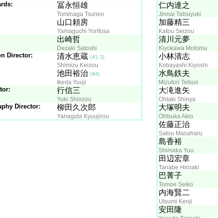
rds:
冨永恒雄
仁内達之
Tominaga Tsuneo
Jinnai Tatsuyuki
山口頼房
加藤精三
Yamaguchi Yorifusa
Katou Seizou
出崎哲
清川元夢
Dezaki Satoshi
Kiyokawa Motomu
n Director:
清水恵蔵
小林清志
(#1-3)
Shimizu Keizou
Kobayashi Kiyoshi
池田裕治
水鳥鉄夫
(#4)
Ikeda Yuuji
Mizutori Tetsuo
tor:
行信三
大滝進矢
Yuki Shinzou
Ohtaki Shinya
phy Director:
柳田久次郎
大塚明夫
Yanagida Kyuujirou
Ohtsuka Akio
佐藤正治
Satou Masaharu
島香裕
Shimaka Yuu
田辺宏章
Tanabe Hiroaki
巴菁子
Tomoe Seiko
内海賢二
Utsumi Kenji
安田隆