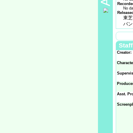
Recorded
No da
Released
東芝
バン
Staff
Creator:
Characte
Supervis
Produce
Asst. Pr
Screenpl