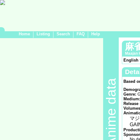
Home
Listing
Search
FAQ
Help
麻
Maajan 
English 
Deta
Anime data
Based o
Demogra
Genre:
G
Medium
Release 
Volumes
Animatio
マジ
GAI
Product
Sponsor
No da