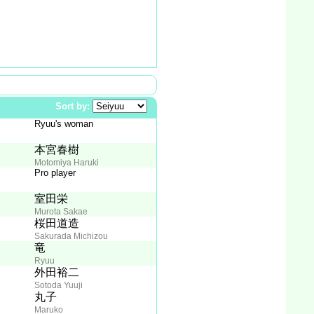
Sort by:
Ryuu's woman
本宮春樹
Motomiya Haruki
Pro player
室田栄
Murota Sakae
桜田道造
Sakurada Michizou
竜
Ryuu
外田裕二
Sotoda Yuuji
丸子
Maruko