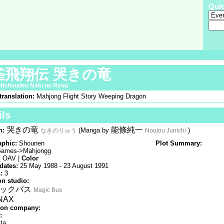
Qui
雀飛翔伝 哭きの竜
Hishouden Naki no Ryuu
translation:
Mahjong Flight Story Weeping Dragon
ils
哭きの竜
能條純一
n:
(Manga by
)
なきのりゅう
Noujou Junichi
phic:
Shounen
Plot Summary:
ames->Mahjongg
:
OAV |
Color
dates:
25 May 1988 - 23 August 1991
:
3
n studio:
ックバス
Magic Bus
NAX
ion company:
:
ta