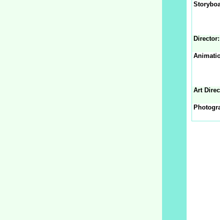
Storyboa
Director:
Animatio
Art Direc
Photogra