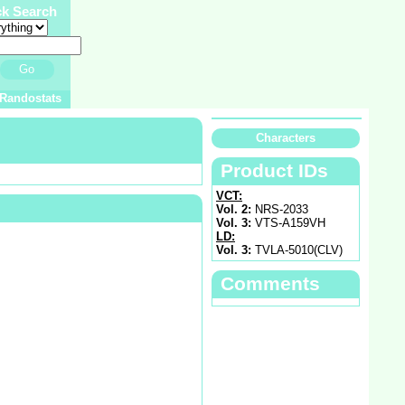
ck Search
Go
Randostats
Characters
Product IDs
VCT:
Vol. 2:
NRS-2033
Vol. 3:
VTS-A159VH
LD:
Vol. 3:
TVLA-5010(CLV)
Comments