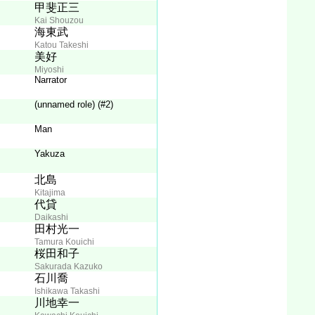
甲斐正三
Kai Shouzou
海東武
Katou Takeshi
美好
Miyoshi
Narrator
(unnamed role) (#2)
Man
Yakuza
北島
Kitajima
代貸
Daikashi
田村光一
Tamura Kouichi
桜田和子
Sakurada Kazuko
石川喬
Ishikawa Takashi
川地幸一