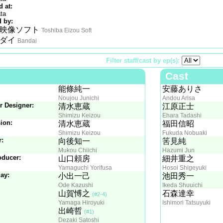
 at:
ta
 by:
映像ソフト
Toshiba Eizou Soft
ダイ
Bandai
Filter staff/cast by ep(s):
Cast
能條純一
安藤ありさ
Noujou Junichi
Andou Arisa
r Designer:
清水恵蔵
江原正士
Shimizu Keizou
Ehara Tadashi
ion:
清水恵蔵
福田信昭
Shimizu Keizou
Fukuda Nobuaki
r:
向後知一
筈見純
Mukou Chiichi
Hazumi Jun
oducer:
山口頼房
細井重之
Yamaguchi Yorifusa
Hosoi Shigeyuki
ay:
小出一己
池田秀一
Ode Kazushi
Ikeda Shuuichi
山賀愽之
石森達幸
(#2-4)
Yamaga Hiroyuki
Ishimori Tatsuyuki
出崎哲
(#1)
Dezaki Satoshi