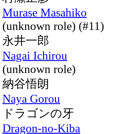
Murase Masahiko
(unknown role) (#11)
永井一郎
Nagai Ichirou
(unknown role)
納谷悟朗
Naya Gorou
ドラゴンの牙
Dragon-no-Kiba