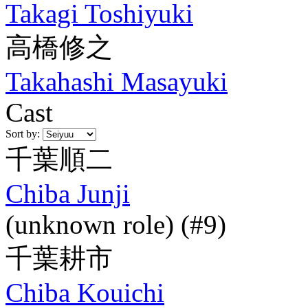
Takagi Toshiyuki
高橋修之
Takahashi Masayuki
Cast
Sort by:
千葉順二
Chiba Junji
(unknown role) (#9)
千葉耕市
Chiba Kouichi