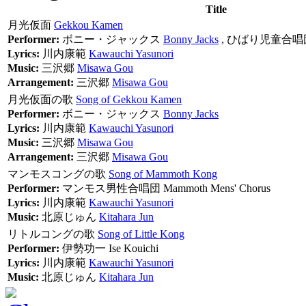
Title
月光仮面
Gekkou Kamen
Performer:
ボニー・ジャックス
Bonny Jacks
,
ひばり児童合唱
Lyrics:
川内康範
Kawauchi Yasunori
Music:
三沢郷
Misawa Gou
Arrangement:
三沢郷
Misawa Gou
月光仮面の歌
Song of Gekkou Kamen
Performer:
ボニー・ジャックス
Bonny Jacks
Lyrics:
川内康範
Kawauchi Yasunori
Music:
三沢郷
Misawa Gou
Arrangement:
三沢郷
Misawa Gou
マンモスコングの歌
Song of Mammoth Kong
Performer:
マンモス男性合唱団
Mammoth Mens' Chorus
Lyrics:
川内康範
Kawauchi Yasunori
Music:
北原じゅん
Kitahara Jun
リトルコングの歌
Song of Little Kong
Performer:
伊勢功一
Ise Kouichi
Lyrics:
川内康範
Kawauchi Yasunori
Music:
北原じゅん
Kitahara Jun