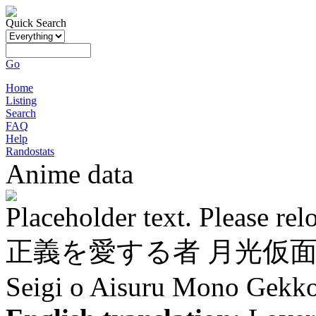
Quick Search
Go
Home
Listing
Search
FAQ
Help
Randostats
Anime data
Placeholder text. Please rel
正義を愛する者 月光仮
Seigi o Aisuru Mono Gek