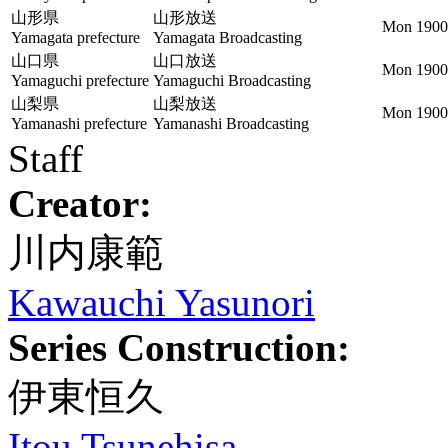
山形県
山形放送
Mon 1900
Yamagata prefecture
Yamagata Broadcasting
山口県
山口放送
Mon 1900
Yamaguchi prefecture
Yamaguchi Broadcasting
山梨県
山梨放送
Mon 1900
Yamanashi prefecture
Yamanashi Broadcasting
Staff
Creator:
川内康範
Kawauchi Yasunori
Series Construction:
伊東恒久
Itou Tsunehisa