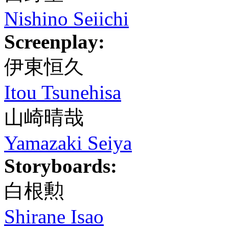
Nishino Seiichi
Screenplay:
伊東恒久
Itou Tsunehisa
山崎晴哉
Yamazaki Seiya
Storyboards:
白根勲
Shirane Isao