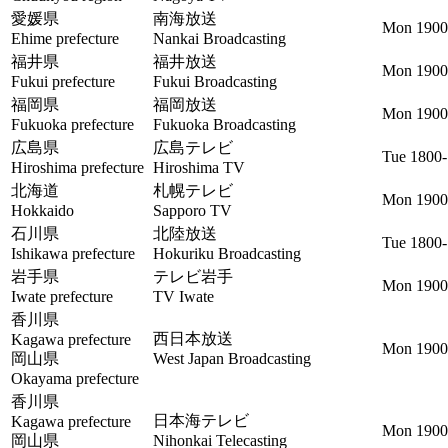
愛媛県
南海放送
Mon 1900
Ehime prefecture
Nankai Broadcasting
福井県
福井放送
Mon 1900
Fukui prefecture
Fukui Broadcasting
福岡県
福岡放送
Mon 1900
Fukuoka prefecture
Fukuoka Broadcasting
広島県
広島テレビ
Tue 1800
Hiroshima prefecture
Hiroshima TV
北海道
札幌テレビ
Mon 1900
Hokkaido
Sapporo TV
石川県
北陸放送
Tue 1800
Ishikawa prefecture
Hokuriku Broadcasting
岩手県
テレビ岩手
Mon 1900
Iwate prefecture
TV Iwate
香川県
西日本放送
Kagawa prefecture
Mon 1900
岡山県
West Japan Broadcasting
Okayama prefecture
香川県
日本海テレビ
Kagawa prefecture
Mon 1900
岡山県
Nihonkai Telecasting