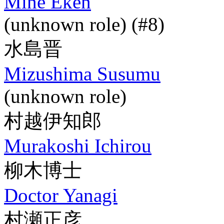
Mine Eken
(unknown role) (#8)
水島晋
Mizushima Susumu
(unknown role)
村越伊知郎
Murakoshi Ichirou
柳木博士
Doctor Yanagi
村瀬正彦