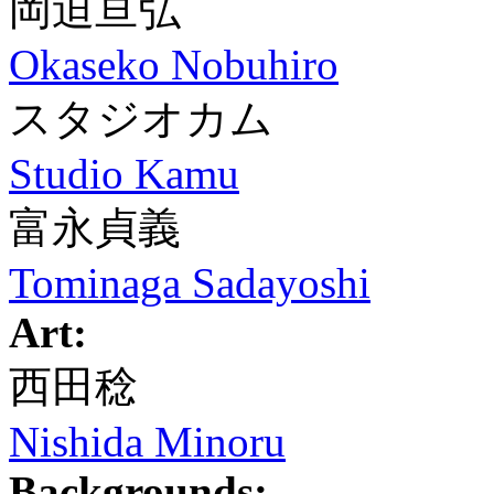
岡迫亘弘
Okaseko Nobuhiro
スタジオカム
Studio Kamu
富永貞義
Tominaga Sadayoshi
Art:
西田稔
Nishida Minoru
Backgrounds: