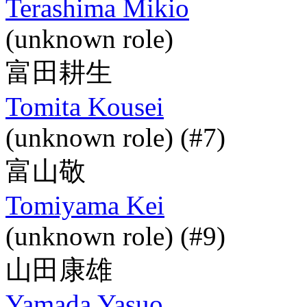
Terashima Mikio
(unknown role)
富田耕生
Tomita Kousei
(unknown role) (#7)
富山敬
Tomiyama Kei
(unknown role) (#9)
山田康雄
Yamada Yasuo