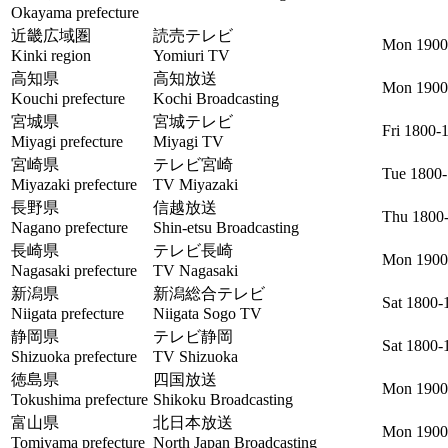
Okayama prefecture
近畿広域圏
読売テレビ
Mon 1900
Kinki region
Yomiuri TV
高知県
高知放送
Mon 1900
Kouchi prefecture
Kochi Broadcasting
宮城県
宮城テレビ
Fri 1800-
Miyagi prefecture
Miyagi TV
宮崎県
テレビ宮崎
Tue 1800
Miyazaki prefecture
TV Miyazaki
長野県
信越放送
Thu 1800
Nagano prefecture
Shin-etsu Broadcasting
長崎県
テレビ長崎
Mon 1900
Nagasaki prefecture
TV Nagasaki
新潟県
新潟総合テレビ
Sat 1800-
Niigata prefecture
Niigata Sogo TV
静岡県
テレビ静岡
Sat 1800-
Shizuoka prefecture
TV Shizuoka
徳島県
四国放送
Mon 1900
Tokushima prefecture
Shikoku Broadcasting
富山県
北日本放送
Mon 1900
Tomiyama prefecture
North Japan Broadcasting