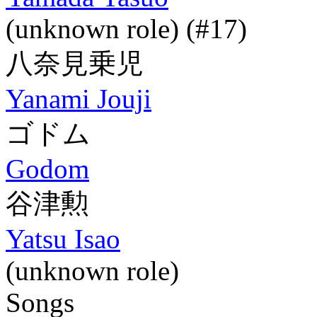
(unknown role) (#17)
八奈見乗児
Yanami Jouji
ゴドム
Godom
谷津勲
Yatsu Isao
(unknown role)
Songs