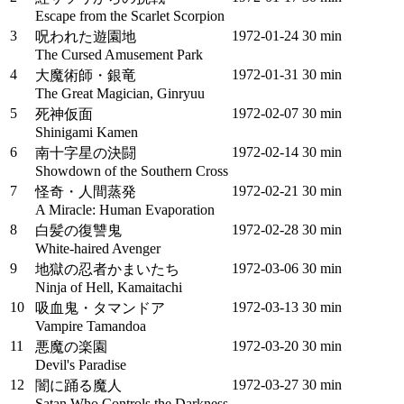
Escape from the Scarlet Scorpion
3
1972‑01‑24
30 min
呪われた遊園地
The Cursed Amusement Park
4
1972‑01‑31
30 min
大魔術師・銀竜
The Great Magician, Ginryuu
5
1972‑02‑07
30 min
死神仮面
Shinigami Kamen
6
1972‑02‑14
30 min
南十字星の決闘
Showdown of the Southern Cross
7
1972‑02‑21
30 min
怪奇・人間蒸発
A Miracle: Human Evaporation
8
1972‑02‑28
30 min
白髪の復讐鬼
White-haired Avenger
9
1972‑03‑06
30 min
地獄の忍者かまいたち
Ninja of Hell, Kamaitachi
10
1972‑03‑13
30 min
吸血鬼・タマンドア
Vampire Tamandoa
11
1972‑03‑20
30 min
悪魔の楽園
Devil's Paradise
12
1972‑03‑27
30 min
闇に踊る魔人
Satan Who Controls the Darkness