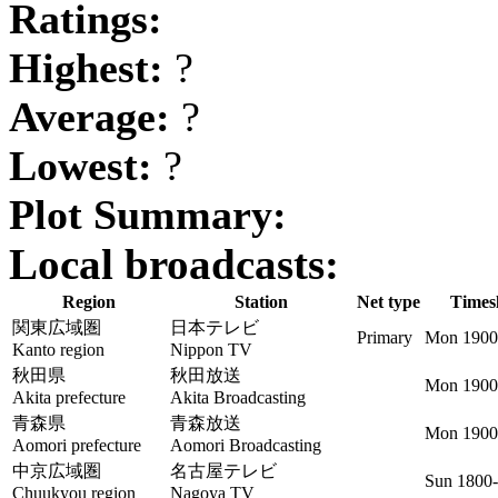
Ratings:
Highest:
?
Average:
?
Lowest:
?
Plot Summary:
Local broadcasts:
Region
Station
Net type
Timesl
関東広域圏
日本テレビ
Primary
Mon 1900
Kanto region
Nippon TV
秋田県
秋田放送
Mon 1900
Akita prefecture
Akita Broadcasting
青森県
青森放送
Mon 1900
Aomori prefecture
Aomori Broadcasting
中京広域圏
名古屋テレビ
Sun 1800
Chuukyou region
Nagoya TV