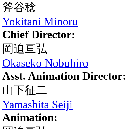
斧谷稔
Yokitani Minoru
Chief Director:
岡迫亘弘
Okaseko Nobuhiro
Asst. Animation Director:
山下征二
Yamashita Seiji
Animation: