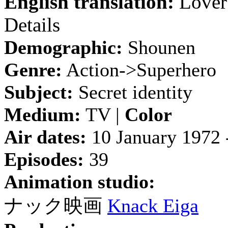
English translation:
Lover
Details
Demographic:
Shounen
Genre:
Action->Superhero
Subject:
Secret identity
Medium:
TV |
Color
Air dates:
10 January 1972 
Episodes:
39
Animation studio:
ナック映画
Knack Eiga