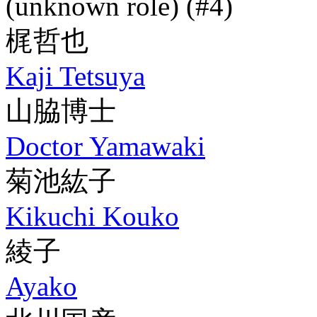
(unknown role) (#4)
梶哲也
Kaji Tetsuya
山脇博士
Doctor Yamawaki
菊池紘子
Kikuchi Kouko
綾子
Ayako