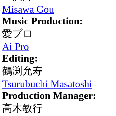
Misawa Gou
Music Production:
愛プロ
Ai Pro
Editing:
鶴渕允寿
Tsurubuchi Masatoshi
Production Manager:
高木敏行