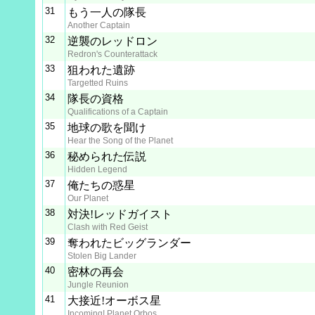
31
もう一人の隊長
Another Captain
32
逆襲のレッドロン
Redron's Counterattack
33
狙われた遺跡
Targetted Ruins
34
隊長の資格
Qualifications of a Captain
35
地球の歌を聞け
Hear the Song of the Planet
36
秘められた伝説
Hidden Legend
37
俺たちの惑星
Our Planet
38
対決!レッドガイスト
Clash with Red Geist
39
奪われたビッグランダー
Stolen Big Lander
40
密林の再会
Jungle Reunion
41
大接近!オーボス星
Incoming! Planet Orbos