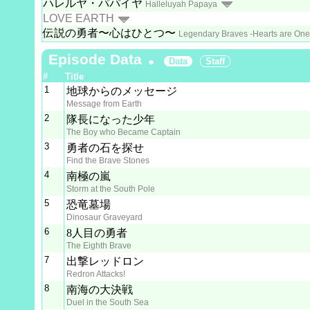
ハレルヤ・パパイヤ
Halleluyah Papaya
LOVE EARTH
伝説の勇者〜心はひとつ〜
Legendary Braves -Hearts are One
Episode Data
Data
Staff
#
Title
1
地球からのメッセージ
Message from Earth
2
隊長になった少年
The Boy who Became Captain
3
勇者の石を探せ
Find the Brave Stones
4
南極の嵐
Storm at the South Pole
5
恐竜墓場
Dinosaur Graveyard
6
8人目の勇者
The Eighth Brave
7
出撃レッドロン
Redron Attacks!
8
南海の大決戦
Duel in the South Sea