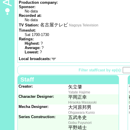
Production company:
Sponsor:
No data
Recorded at:
No data
名古屋テレビ
TV Station:
Nagoya Television
Timeslot:
Sat 1700-1730
Ratings:
Highest:
?
Average:
?
Lowest:
?
Local broadcasts:
Filter staff/cast by ep(s):
Staff
Creator:
矢立肇
Yatate Hajime
Character Designer:
平岡正幸
Hiraoka Masayuki
Mecha Designer:
大河原邦男
Ohgawara Kunio
Series Construction:
五武冬史
Gobu Fuyunori
平野靖士