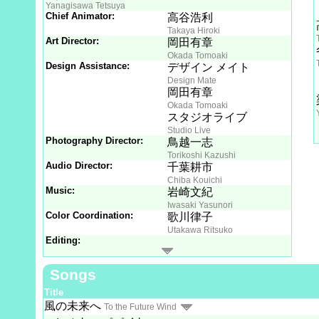
Yanagisawa Tetsuya
Chief Animator:
高谷浩利
Takaya Hiroki
Art Director:
岡田有章
Okada Tomoaki
Design Assistance:
デザイン メイト
Design Mate
岡田有章
Okada Tomoaki
スタジオライブ
Studio Live
Photography Director:
鳥越一志
Torikoshi Kazushi
Audio Director:
千葉耕市
Chiba Kouichi
Music:
岩崎文紀
Iwasaki Yasunori
Color Coordination:
歌川律子
Utakawa Ritsuko
Editing:
Songs
Title
風の未来へ
To the Future Wind