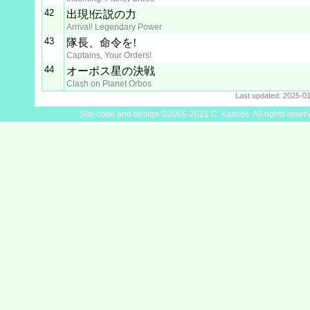
42
出現!伝説の力
Arrival! Legendary Power
43
隊長、命令を!
Captains, Your Orders!
44
オーボス星の決戦
Clash on Planet Orbos
Last updated: 2025-0
Site code and design ©2009-2021 C. Kassos. All rights reser