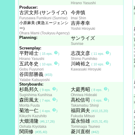
Hirano Yasushi
Producer:
古沢文邦 (サンライズ)
今井慎
Furusawa Fumikuni (Sunrise)
Imai Shin
小原麻美 (東急エージェンシ
吉井孝幸
ー)
Yoshii Hiroyuki
Ohara Mami (Toukyuu Agency)
Planning:
サンライズ
Sunrise
Screenplay:
平野靖士
志茂文彦
( 15 eps.
)
( 11 eps.
)
Hirano Yasushi
Shimo Fumihiko
五武冬史
川崎裕之
( 10 eps.
)
( 10 eps.
)
Gobu Fuyunori
Kawasaki Hiroyuki
谷田部勝義
(#33)
Yatabe Katsuyoshi
Storyboards:
杉島邦久
大庭秀昭
( 9 eps.
)
( 8 eps.
)
Sugishima Kunihisa
Ohniwa Hideaki
森田風太
高松信司
( 7 eps.
)
( 6 eps.
)
Morita Fuuta
Takamatsu Shinji
菊池一仁
福田満夫
( 4 eps.
)
(#10,15,20)
Kikuchi Kazuhito
Fukuda Mitsuo
大畑清隆
冨永恒雄
(#6,17,26)
(#25,31,45)
Oohata Kiyotaka
Tominaga Tsuneo
関田修
菱川直樹
(#35,40)
(#42)