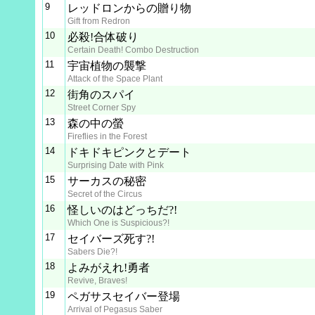
9
レッドロンからの贈り物
Gift from Redron
10
必殺!合体破り
Certain Death! Combo Destruction
11
宇宙植物の襲撃
Attack of the Space Plant
12
街角のスパイ
Street Corner Spy
13
森の中の螢
Fireflies in the Forest
14
ドキドキピンクとデート
Surprising Date with Pink
15
サーカスの秘密
Secret of the Circus
16
怪しいのはどっちだ?!
Which One is Suspicious?!
17
セイバーズ死す?!
Sabers Die?!
18
よみがえれ!勇者
Revive, Braves!
19
ペガサスセイバー登場
Arrival of Pegasus Saber