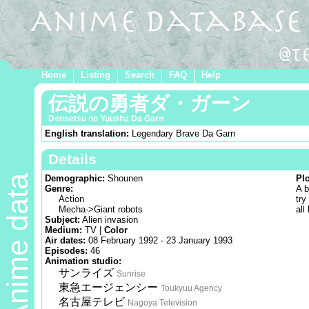
Home
Listing
Search
FAQ
Help
伝説の勇者ダ・ガーン
Densetsu no Yuusha Da Garn
English translation:
Legendary Brave Da Garn
Details
Anime data
Demographic:
Shounen
Pl
Genre:
A b
Action
try
Mecha->Giant robots
all 
Subject:
Alien invasion
Medium:
TV |
Color
Air dates:
08 February 1992 - 23 January 1993
Episodes:
46
Animation studio:
サンライズ
Sunrise
東急エージェンシー
Toukyuu Agency
名古屋テレビ
Nagoya Television