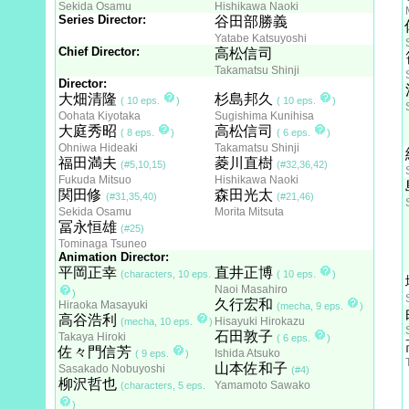
Sekida Osamu
Hishikawa Naoki
Series Director:
谷田部勝義
Yatabe Katsuyoshi
Chief Director:
高松信司
Takamatsu Shinji
Director:
大畑清隆
杉島邦久
( 10 eps.
)
( 10 eps.
)
Oohata Kiyotaka
Sugishima Kunihisa
大庭秀昭
高松信司
( 8 eps.
)
( 6 eps.
)
Ohniwa Hideaki
Takamatsu Shinji
福田満夫
菱川直樹
(#5,10,15)
(#32,36,42)
Fukuda Mitsuo
Hishikawa Naoki
関田修
森田光太
(#31,35,40)
(#21,46)
Sekida Osamu
Morita Mitsuta
冨永恒雄
(#25)
Tominaga Tsuneo
Animation Director:
平岡正幸
直井正博
(characters, 10 eps.
( 10 eps.
)
Naoi Masahiro
)
久行宏和
Hiraoka Masayuki
(mecha, 9 eps.
)
高谷浩利
Hisayuki Hirokazu
(mecha, 10 eps.
)
石田敦子
Takaya Hiroki
( 6 eps.
)
佐々門信芳
Ishida Atsuko
( 9 eps.
)
山本佐和子
Sasakado Nobuyoshi
(#4)
柳沢哲也
Yamamoto Sawako
(characters, 5 eps.
)