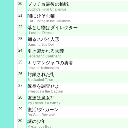
20
ブッチョ最後の挑戦
Butcho's Final Challenge
21
闇にひそむ猫
Cat Lurking in the Darkness
22
落とし物はダイレクター
I Lost the Director
23
踊るスパイ人形
Dancing Spy Doll
24
引き裂かれる大陸
Separating Continent
25
キリマンジャロの勇者
Brave of Kilimanjaro
26
封鎖された街
Blockaded Town
27
隊長を調査せよ
Investigate the Captain
28
友達は魔女?!
My Friend is a Witch?!
29
復活!ダ･ガーン
Da Garn Revived!
30
謎の少年
Mysterious Boy