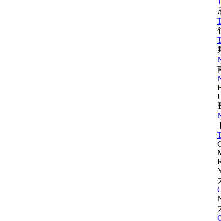
T
T
T
N
B
U
T
G
M
R
Y
O
N
O