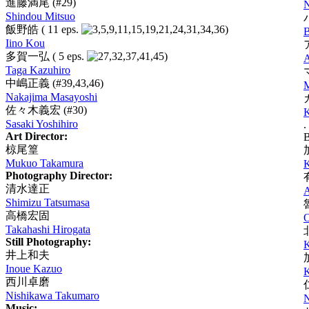
進藤満尾
(#29)
Shindou Mitsuo
飯野皓
( 11 eps.
)
Iino Kou
多賀一弘
( 5 eps.
)
A
Taga Kazuhiro
中嶋正義
(#39,43,46)
M
Nakajima Masayoshi
佐々木義宏
(#30)
Sasaki Yoshihiro
.
Art Director:
B
椋尾篁
Mukuo Takamura
K
Photography Director:
清水達正
A
Shimizu Tatsumasa
高橋宏固
O
Takahashi Hirogata
Still Photography:
K
井上和夫
Inoue Kazuo
K
西川卓磨
Nishikawa Takumaro
N
Music: