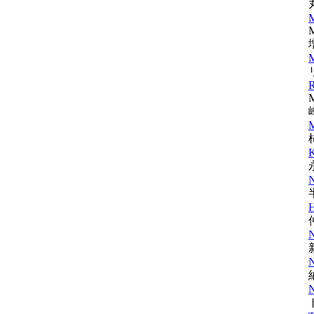
M
M
R
M
M
K
N
N
N
N