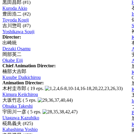
黒田昌郎
(#1)
H
Kuroda Akio
豊田浩二
(#2)
I
Toyoda Kouji
吉川惣司
(#7)
S
Yoshikawa Souji
Director:
K
出崎統
Dezaki Osamu
A
岡部英二
Okabe Eiji
A
Chief Animation Director:
楠部大吉郎
K
Kusube Daikichirou
G
Animation Director:
木村圭市郎
( 19 eps.
)
K
Kimura Keiichirou
大坂竹志
( 5 eps.
)
I
Ohsaka Takeshi
宇田川一彦
( 5 eps.
)
B
Utagawa Kazuhiko
椛島義夫
(#25)
K
Kabashima Yoshio