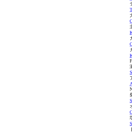
T
O
K
C
K
F
S
N
S
O
S