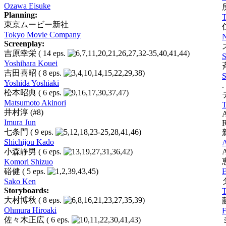
Ozawa Eisuke
Planning:
T
東京ムービー新社
Tokyo Movie Company
N
Screenplay:
吉原幸栄
( 14 eps.
)
S
Yoshihara Kouei
吉田喜昭
( 8 eps.
)
S
Yoshida Yoshiaki
.
松本昭典
( 6 eps.
)
Matsumoto Akinori
T
井村淳
(#8)
A
Imura Jun
R
七条門
( 9 eps.
)
Shichijou Kado
A
小森静男
( 6 eps.
)
A
Komori Shizuo
硲健
( 5 eps.
)
E
Sako Ken
Storyboards:
T
大村博秋
( 8 eps.
)
Ohmura Hiroaki
F
佐々木正広
( 6 eps.
)