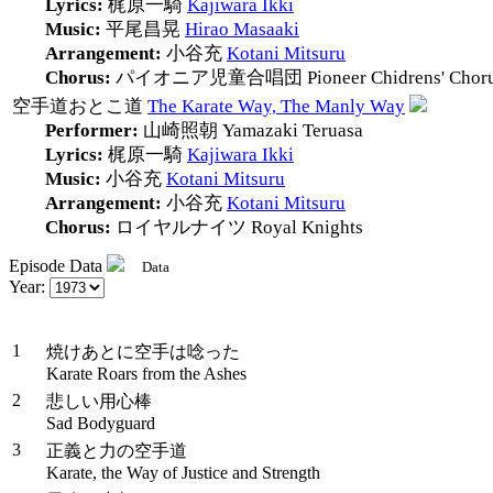
Lyrics:
梶原一騎
Kajiwara Ikki
Music:
平尾昌晃
Hirao Masaaki
Arrangement:
小谷充
Kotani Mitsuru
Chorus:
パイオニア児童合唱団
Pioneer Chidrens' Chor
空手道おとこ道
The Karate Way, The Manly Way
Performer:
山崎照朝
Yamazaki Teruasa
Lyrics:
梶原一騎
Kajiwara Ikki
Music:
小谷充
Kotani Mitsuru
Arrangement:
小谷充
Kotani Mitsuru
Chorus:
ロイヤルナイツ
Royal Knights
Episode Data
Data
Staff
Year:
#
Title
1
焼けあとに空手は唸った
Karate Roars from the Ashes
2
悲しい用心棒
Sad Bodyguard
3
正義と力の空手道
Karate, the Way of Justice and Strength