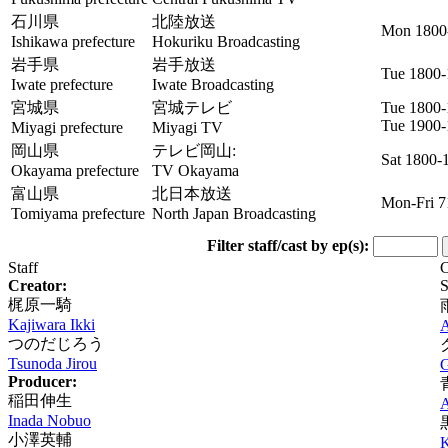
石川県
北陸放送
Mon 1800
Ishikawa prefecture
Hokuriku Broadcasting
岩手県
岩手放送
Tue 1800
Iwate prefecture
Iwate Broadcasting
宮城県
宮城テレビ
Tue 1800
Tue 1900
Miyagi prefecture
Miyagi TV
岡山県
テレビ岡山:
Sat 1800-
Okayama prefecture
TV Okayama
富山県
北日本放送
Mon-Fri 7
Tomiyama prefecture
North Japan Broadcasting
Filter staff/cast by ep(s):
Staff
C
Creator:
S
梶原一騎
Kajiwara Ikki
A
つのだじろう
Tsunoda Jirou
G
Producer:
稲田伸生
A
Inada Nobuo
小澤英輔
K