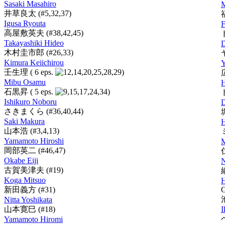
Sasaki Masahiro
井草良太
(#5,32,37)
Igusa Ryouta
F
高屋敷英夫
(#38,42,45)
Takayashiki Hideo
D
木村圭市郎
(#26,33)
Kimura Keiichirou
壬生理
( 6 eps.
)
Mibu Osamu
H
石黒昇
( 5 eps.
)
Ishikuro Noboru
D
さきまくら
(#36,40,44)
Saki Makura
H
山本浩
(#3,4,13)
Yamamoto Hiroshi
M
岡部英二
(#46,47)
Okabe Eiji
N
古賀美津夫
(#19)
Koga Mitsuo
H
新田義方
(#31)
O
Nitta Yoshikata
山本寛巳
(#18)
I
Yamamoto Hiromi