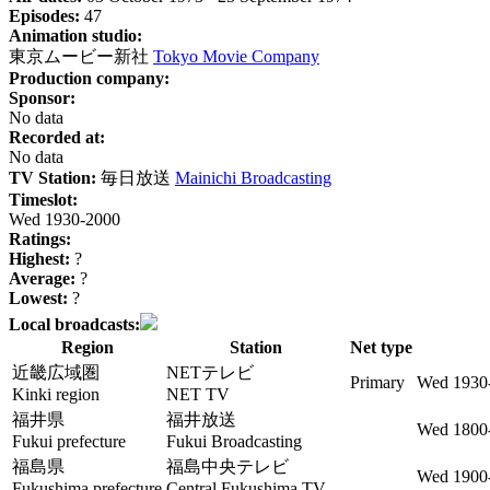
Episodes:
47
Animation studio:
東京ムービー新社
Tokyo Movie Company
Production company:
Sponsor:
No data
Recorded at:
No data
TV Station:
毎日放送
Mainichi Broadcasting
Timeslot:
Wed 1930-2000
Ratings:
Highest:
?
Average:
?
Lowest:
?
Local broadcasts:
Region
Station
Net type
近畿広域圏
NETテレビ
Primary
Wed 1930
Kinki region
NET TV
福井県
福井放送
Wed 1800
Fukui prefecture
Fukui Broadcasting
福島県
福島中央テレビ
Wed 1900
Fukushima prefecture
Central Fukushima TV