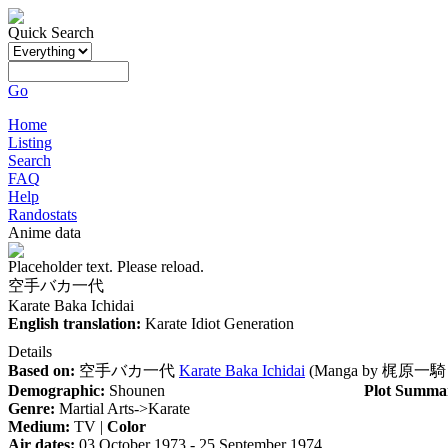
Quick Search
Go
Home
Listing
Search
FAQ
Help
Randostats
Anime data
Placeholder text. Please reload.
空手バカ一代
Karate Baka Ichidai
English translation:
Karate Idiot Generation
Details
Based on:
空手バカ一代
Karate Baka Ichidai
(Manga by
梶原一騎
Demographic:
Shounen
Plot Summa
Genre:
Martial Arts->Karate
Medium:
TV |
Color
Air dates:
03 October 1973 - 25 September 1974