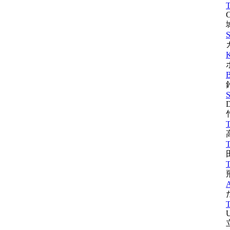
T
C
S
K
S
D
T
T
T
A
T
U