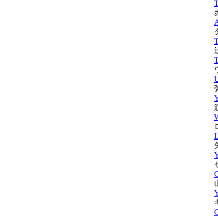
T
T
T
U
Y
W
L
Y
Y
C