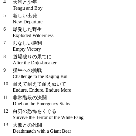
4
天狗と少年
Tengu and Boy
5
新しい出発
New Departure
6
爆発した野生
Exploded Wilderness
7
むなしい勝利
Empty Victory
8
道場破りの果てに
After the Dojo-breaker
9
猛牛への挑戦
Challenge to the Raging Bull
10
耐えて耐えて耐えぬいて
Endure, Endure, Endure More
11
非常階段の決闘
Duel on the Emergency Stairs
12
白刃の恐怖をくぐる
Survive the Terror of the White Fang
13
大熊との死闘
Deathmatch with a Giant Bear