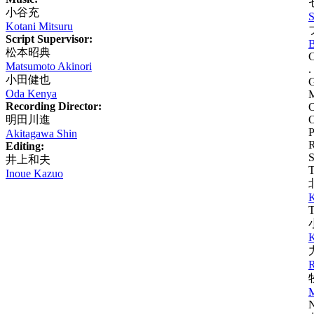
小谷充
S
Kotani Mitsuru
Script Supervisor:
B
松本昭典
C
Matsumoto Akinori
.
小田健也
G
Oda Kenya
M
Recording Director:
O
明田川進
O
P
Akitagawa Shin
R
Editing:
S
井上和夫
T
Inoue Kazuo
K
T
K
R
M
N