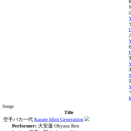
R
S
Y
D
Y
F
Y
Y
Songs
Title
空手バカ一代
Karate Idiot Generation
Performer:
大安蓮
Ohyasu Ren