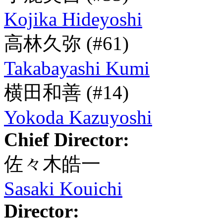
Kojika Hideyoshi
高林久弥
(#61)
Takabayashi Kumi
横田和善
(#14)
Yokoda Kazuyoshi
Chief Director:
佐々木皓一
Sasaki Kouichi
Director: