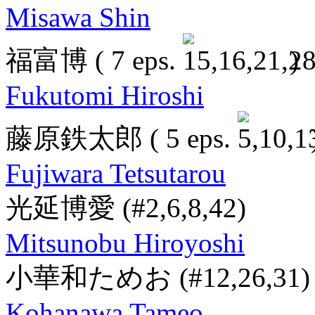
Misawa Shin
福富博
( 7 eps.
)
Fukutomi Hiroshi
藤原鉄太郎
( 5 eps.
Fujiwara Tetsutarou
光延博愛
(#2,6,8,42)
Mitsunobu Hiroyoshi
小華和ためお
(#12,26,31)
Kohanawa Tameo