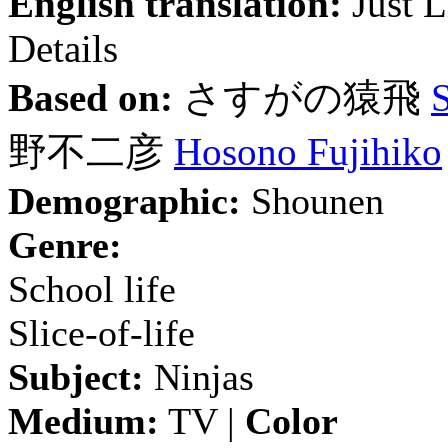
English translation:
Just L
Details
Based on:
さすがの猿飛
S
野不二彦
Hosono Fujihiko
Demographic:
Shounen
Genre:
School life
Slice-of-life
Subject:
Ninjas
Medium:
TV |
Color