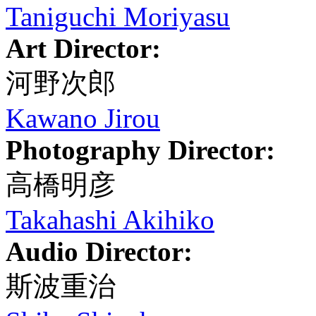
Taniguchi Moriyasu
Art Director:
河野次郎
Kawano Jirou
Photography Director:
高橋明彦
Takahashi Akihiko
Audio Director:
斯波重治