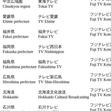
中京広域圏
東海テレビ
Fuji TV Keir
Chuukyou region
Tokai TV
フジテレビ
愛媛県
テレビ愛媛
Fuji TV Keir
Ehime prefecture
TV Ehime
フジテレビ
福井県
福井テレビ
Fuji TV Keir
Fukui prefecture
Fukui TV
フジテレビ
福岡県
テレビ西日本
Fuji TV Keir
Fukuoka prefecture
TV Nishinippon
フジテレビ
福島県
福島テレビ
Fuji TV Keir
Fukushima prefecture
Fukushima TV
フジテレビ
広島県
テレビ新広島
Fuji TV Keir
Hiroshima prefecture
TV Shin-Hiroshima
フジテレビ
北海道
北海道文化放送
Fuji TV Keir
Hokkaido
Hokkaido Cultural Broadcasting
フジテレビ
石川県
石川テレビ
Fuji TV Keir