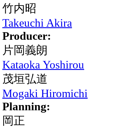
竹内昭
Takeuchi Akira
Producer:
片岡義朗
Kataoka Yoshirou
茂垣弘道
Mogaki Hiromichi
Planning:
岡正