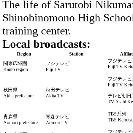
The life of Sarutobi Nikumar
Shinobinomono High School, 
training center.
Local broadcasts:
Region
Station
Affliat
フジテレビ
関東広域圏
フジテレビ
Fuji TV Keir
Kanto region
Fuji TV
フジテレビ
Fuji TV Keir
秋田県
秋田テレビ
Akita prefecture
Akita TV
テレビ朝日
TV Asahi Kei
TBS系列
青森県
青森テレビ
TBS Keirets
Aomori prefecture
Aomori TV
フジテレビ