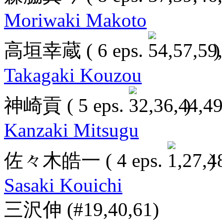
Moriwaki Makoto
高垣幸蔵
( 6 eps.
)
Takagaki Kouzou
神崎貢
( 5 eps.
)
Kanzaki Mitsugu
佐々木皓一
( 4 eps.
)
Sasaki Kouichi
三沢伸
(#19,40,61)