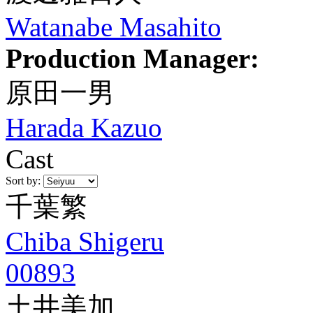
Watanabe Masahito
Production Manager:
原田一男
Harada Kazuo
Cast
Sort by:
千葉繁
Chiba Shigeru
00893
土井美加