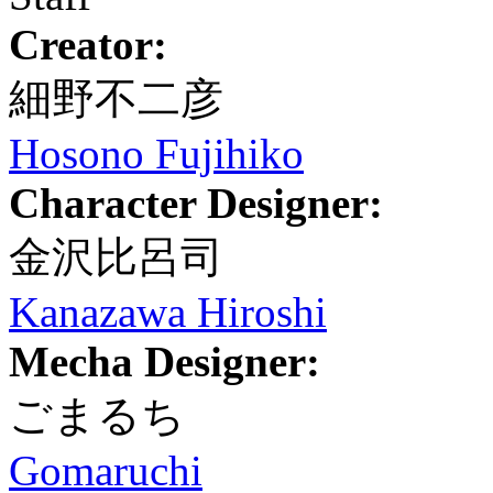
Creator:
細野不二彦
Hosono Fujihiko
Character Designer:
金沢比呂司
Kanazawa Hiroshi
Mecha Designer:
ごまるち
Gomaruchi