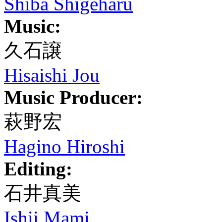
Shiba Shigeharu
Music:
久石譲
Hisaishi Jou
Music Producer:
萩野宏
Hagino Hiroshi
Editing:
石井真美
Ishii Mami