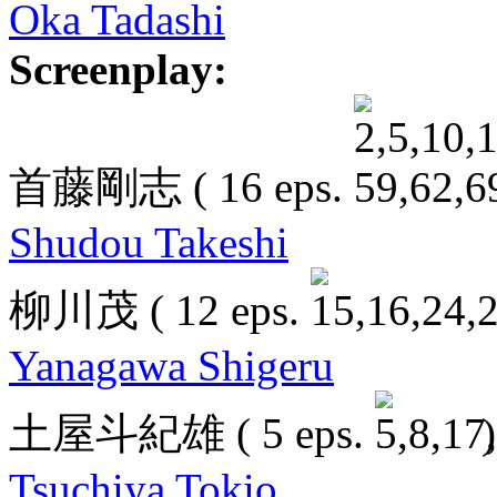
Oka Tadashi
Screenplay:
首藤剛志
( 16 eps.
Shudou Takeshi
柳川茂
( 12 eps.
Yanagawa Shigeru
土屋斗紀雄
( 5 eps.
)
Tsuchiya Tokio