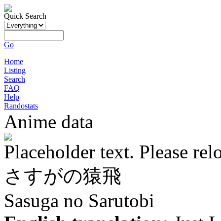
Quick Search
Go
Home
Listing
Search
FAQ
Help
Randostats
Anime data
Placeholder text. Please rel
さすがの猿飛
Sasuga no Sarutobi