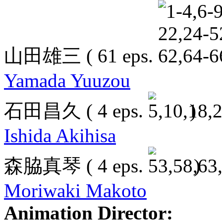
山田雄三
( 61 eps.
Yamada Yuuzou
石田昌久
( 4 eps.
)
Ishida Akihisa
森脇真琴
( 4 eps.
)
Moriwaki Makoto
Animation Director: