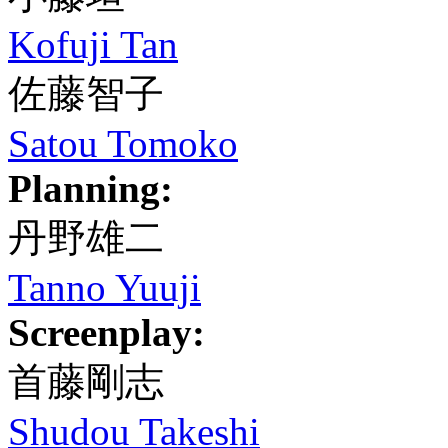
Kofuji Tan
佐藤智子
Satou Tomoko
Planning:
丹野雄二
Tanno Yuuji
Screenplay:
首藤剛志
Shudou Takeshi