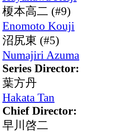
榎本高二
(#9)
Enomoto Kouji
沼尻東
(#5)
Numajiri Azuma
Series Director:
葉方丹
Hakata Tan
Chief Director:
早川啓二