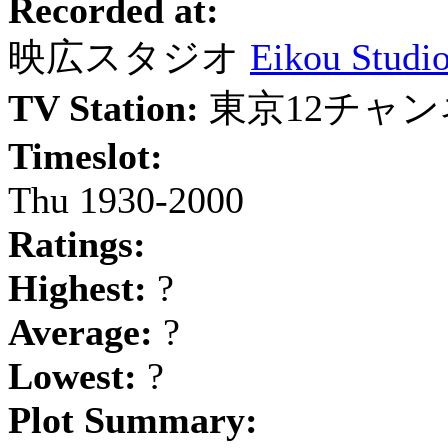
Recorded at:
映広スタジオ
Eikou Studi
TV Station:
東京12チャ
Timeslot:
Thu 1930-2000
Ratings:
Highest:
?
Average:
?
Lowest:
?
Plot Summary: