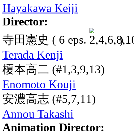
Hayakawa Keiji
Director:
寺田憲史
( 6 eps.
)
Terada Kenji
榎本高二
(#1,3,9,13)
Enomoto Kouji
安濃高志
(#5,7,11)
Annou Takashi
Animation Director: