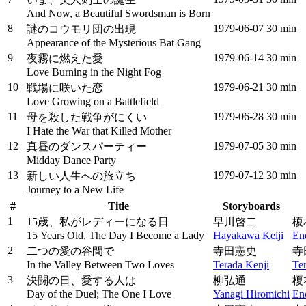
And Now, a Beautiful Swordsman is Born
8
1979‑06‑07
30 min
謎のコウモリ団の出現
Appearance of the Mysterious Bat Gang
9
1979‑06‑14
30 min
夜霧に燃えた愛
Love Burning in the Night Fog
10
1979‑06‑21
30 min
戦場に咲いた恋
Love Growing on a Battlefield
11
1979‑06‑28
30 min
母を殺した戦争がにくい
I Hate the War that Killed Mother
12
1979‑07‑05
30 min
真昼のダンスパーティー
Midday Dance Party
13
1979‑07‑12
30 min
新しい人生への旅立ち
Journey to a New Life
#
Title
Storyboards
1
15歳、私がレディーになる日
早川啓二
榎
15 Years Old, The Day I Become a Lady
Hayakawa Keiji
En
2
二つの愛の谷間で
寺田憲史
寺
In the Valley Between Two Loves
Terada Kenji
Te
3
決闘の日、愛する人は
柳弘通
榎
Day of the Duel; The One I Love
Yanagi Hiromichi
En