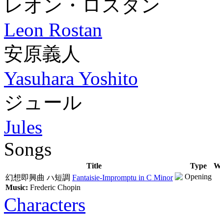
レオン・ロスタン
Leon Rostan
安原義人
Yasuhara Yoshito
ジュール
Jules
Songs
Title
Type
W
Opening
幻想即興曲 ハ短調
Fantaisie-Impromptu in C Minor
Music:
Frederic Chopin
Characters