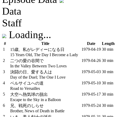
Data
Staff
Loading...
#
Title
Date
Length
1
1979‑04‑19
30 min
15歳、私がレディーになる日
15 Years Old, The Day I Become a Lady
2
1979‑04‑26
30 min
二つの愛の谷間で
In the Valley Between Two Loves
3
1979‑05‑03
30 min
決闘の日、愛する人は
Day of the Duel; The One I Love
4
1979‑05‑10
30 min
ベルサイユへの道
Road to Versailles
5
1979‑05‑17
30 min
大空へ熱気球の脱出
Escape to the Sky in a Balloon
6
1979‑05‑24
30 min
兄、戦死のしらせ
Brother, News of Death in Battle
7
1979‑05‑31
30 min
いま、美人剣士の誕生