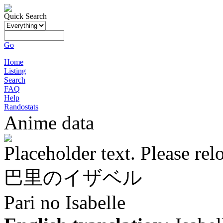
Quick Search
Go
Home
Listing
Search
FAQ
Help
Randostats
Anime data
Placeholder text. Please rel
巴里のイザベル
Pari no Isabelle