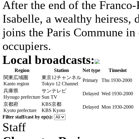
After the end of the Franco-
Isabelle, a wealthy heiress, 
joins the Paris Commune in o
occupiers.
Local broadcasts:
Region
Station
Net type
Timeslot
関東広域圏
東京12チャンネル
Primary
Thu 1930-2000
Kanto region
Tokyo 12 Channel
兵庫県
サンテレビ
Delayed
Wed 1930-2000
Hyougo prefecture
Sun TV
京都府
KBS京都
Delayed
Mon 1930-2000
Kyoto prefecture
KBS Kyoto
Filter staff/cast by ep(s):
Staff