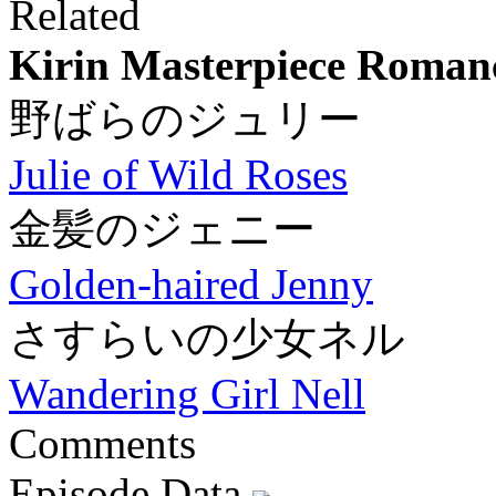
Related
Kirin Masterpiece Roman
野ばらのジュリー
Julie of Wild Roses
金髪のジェニー
Golden-haired Jenny
さすらいの少女ネル
Wandering Girl Nell
Comments
Episode Data