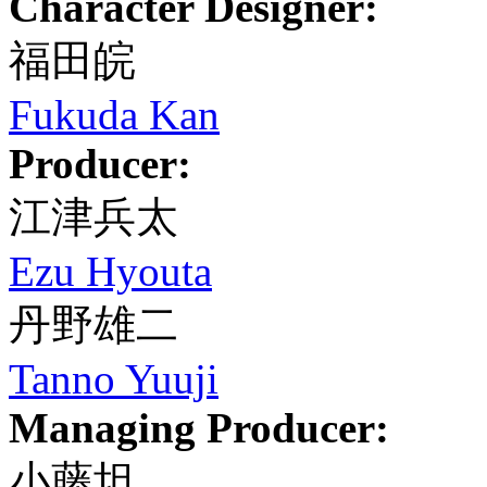
Character Designer:
福田皖
Fukuda Kan
Producer:
江津兵太
Ezu Hyouta
丹野雄二
Tanno Yuuji
Managing Producer:
小藤坦