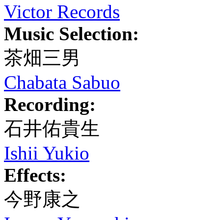
Victor Records
Music Selection:
茶畑三男
Chabata Sabuo
Recording:
石井佑貴生
Ishii Yukio
Effects:
今野康之