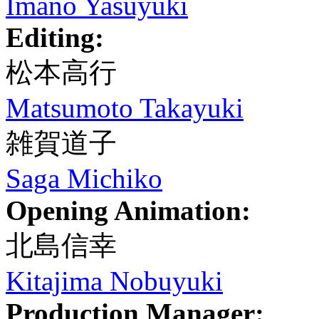
Imano Yasuyuki
Editing:
松本高行
Matsumoto Takayuki
雑賀道子
Saga Michiko
Opening Animation:
北島信幸
Kitajima Nobuyuki
Production Manager: