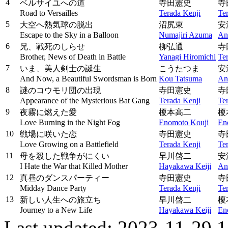
4
ベルサイユへの道
寺田憲史
寺
Road to Versailles
Terada Kenji
Te
5
大空へ熱気球の脱出
沼尻東
安
Escape to the Sky in a Balloon
Numajiri Azuma
An
6
兄、戦死のしらせ
柳弘通
寺
Brother, News of Death in Battle
Yanagi Hiromichi
Te
7
いま、美人剣士の誕生
こうたつま
安
And Now, a Beautiful Swordsman is Born
Kou Tatsuma
An
8
謎のコウモリ団の出現
寺田憲史
寺
Appearance of the Mysterious Bat Gang
Terada Kenji
Te
9
夜霧に燃えた愛
榎本高二
榎
Love Burning in the Night Fog
Enomoto Kouji
En
10
戦場に咲いた恋
寺田憲史
寺
Love Growing on a Battlefield
Terada Kenji
Te
11
母を殺した戦争がにくい
早川啓二
安
I Hate the War that Killed Mother
Hayakawa Keiji
An
12
真昼のダンスパーティー
寺田憲史
寺
Midday Dance Party
Terada Kenji
Te
13
新しい人生への旅立ち
早川啓二
榎
Journey to a New Life
Hayakawa Keiji
En
Last updated: 2023-11-29 