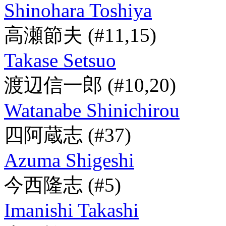
Shinohara Toshiya
高瀬節夫
(#11,15)
Takase Setsuo
渡辺信一郎
(#10,20)
Watanabe Shinichirou
四阿蔵志
(#37)
Azuma Shigeshi
今西隆志
(#5)
Imanishi Takashi