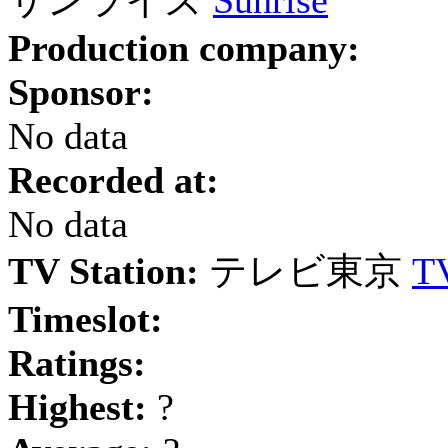
サンライズ
Sunrise
Production company:
Sponsor:
No data
Recorded at:
No data
TV Station:
テレビ東京
T
Timeslot:
Ratings:
Highest:
?