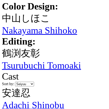
Color Design:
中山しほこ
Nakayama Shihoko
Editing:
鶴渕友彰
Tsurubuchi Tomoaki
Cast
Sort by:
安達忍
Adachi Shinobu