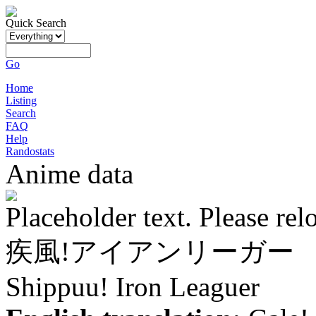
Quick Search
Go
Home
Listing
Search
FAQ
Help
Randostats
Anime data
Placeholder text. Please rel
疾風!アイアンリーガー
Shippuu! Iron Leaguer