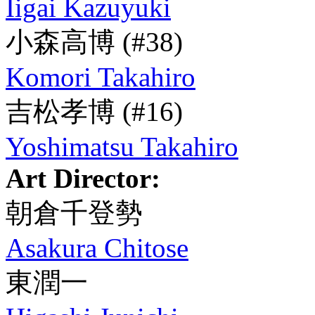
Iigai Kazuyuki
小森高博
(#38)
Komori Takahiro
吉松孝博
(#16)
Yoshimatsu Takahiro
Art Director:
朝倉千登勢
Asakura Chitose
東潤一