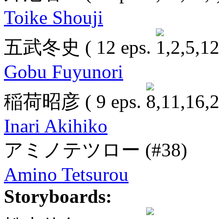
Toike Shouji
五武冬史
( 12 eps.
Gobu Fuyunori
稲荷昭彦
( 9 eps.
Inari Akihiko
アミノテツロー
(#38)
Amino Tetsurou
Storyboards: