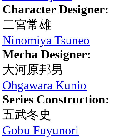
Character Designer:
二宮常雄
Ninomiya Tsuneo
Mecha Designer:
大河原邦男
Ohgawara Kunio
Series Construction:
五武冬史
Gobu Fuyunori