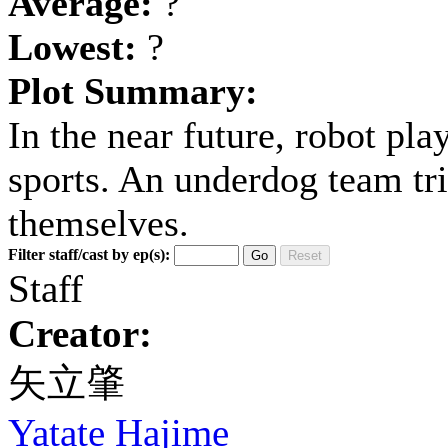
Average:
?
Lowest:
?
Plot Summary:
In the near future, robot pl
sports. An underdog team tr
themselves.
Filter staff/cast by ep(s):
Go
Reset
Staff
Creator:
矢立肇
Yatate Hajime