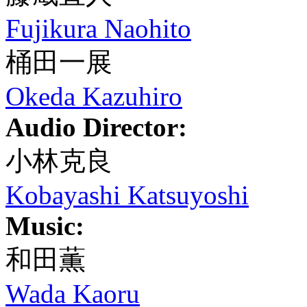
Fujikura Naohito
桶田一展
Okeda Kazuhiro
Audio Director:
小林克良
Kobayashi Katsuyoshi
Music:
和田薫
Wada Kaoru