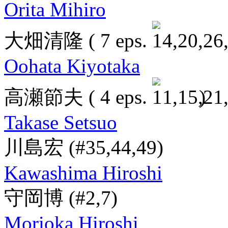
Orita Mihiro
大畑清隆
( 7 eps.
Oohata Kiyotaka
高瀬節夫
( 4 eps.
)
Takase Setsuo
川島宏
(#35,44,49)
Kawashima Hiroshi
守岡博
(#2,7)
Morioka Hiroshi