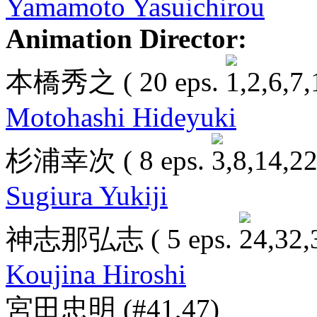
Yamamoto Yasuichirou
Animation Director:
本橋秀之
( 20 eps.
Motohashi Hideyuki
杉浦幸次
( 8 eps.
Sugiura Yukiji
神志那弘志
( 5 eps.
Koujina Hiroshi
宮田忠明
(#41,47)