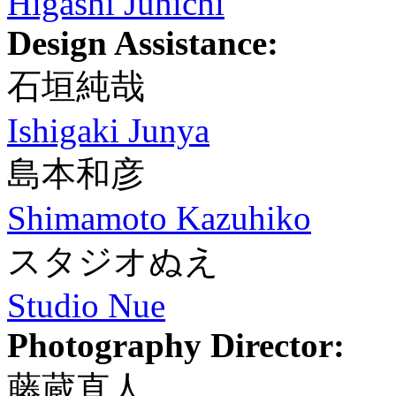
Higashi Junichi
Design Assistance:
石垣純哉
Ishigaki Junya
島本和彦
Shimamoto Kazuhiko
スタジオぬえ
Studio Nue
Photography Director:
藤蔵直人