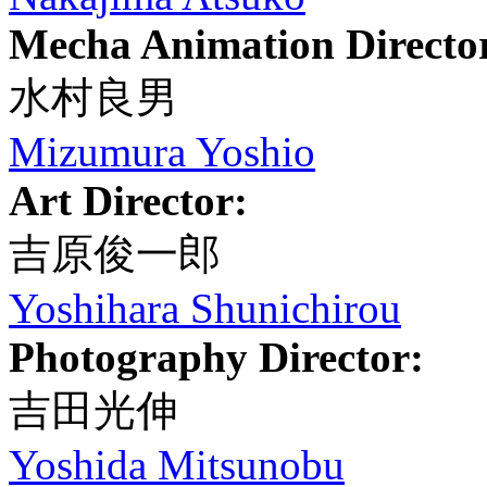
Mecha Animation Directo
水村良男
Mizumura Yoshio
Art Director:
吉原俊一郎
Yoshihara Shunichirou
Photography Director:
吉田光伸
Yoshida Mitsunobu