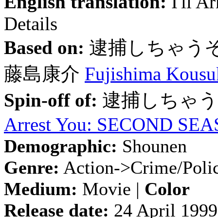
English translation:
I'll A
Details
Based on:
逮捕しちゃう
藤島康介
Fujishima Kousu
Spin-off of:
逮捕しちゃうぞ:
Arrest You: SECOND SE
Demographic:
Shounen
Genre:
Action->Crime/Poli
Medium:
Movie |
Color
Release date:
24 April 1999