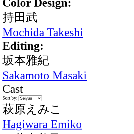
Color Design:
持田武
Mochida Takeshi
Editing:
坂本雅紀
Sakamoto Masaki
Cast
Sort by:
萩原えみこ
Hagiwara Emiko