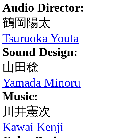
Audio Director:
鶴岡陽太
Tsuruoka Youta
Sound Design:
山田稔
Yamada Minoru
Music:
川井憲次
Kawai Kenji