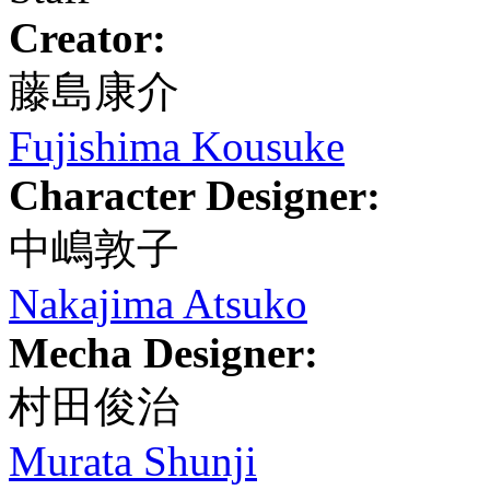
Creator:
藤島康介
Fujishima Kousuke
Character Designer:
中嶋敦子
Nakajima Atsuko
Mecha Designer:
村田俊治
Murata Shunji