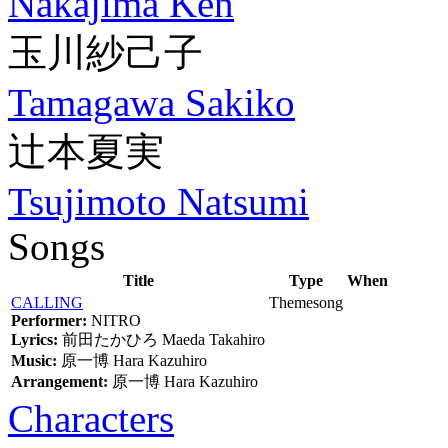
Nakajima Ken
玉川紗己子
Tamagawa Sakiko
辻本夏実
Tsujimoto Natsumi
Songs
Title
Type
When
CALLING
Themesong
Performer:
NITRO
Lyrics:
前田たかひろ
Maeda Takahiro
Music:
原一博
Hara Kazuhiro
Arrangement:
原一博
Hara Kazuhiro
Characters