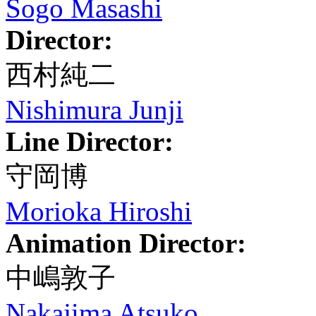
Sogo Masashi
Director:
西村純二
Nishimura Junji
Line Director:
守岡博
Morioka Hiroshi
Animation Director:
中嶋敦子
Nakajima Atsuko