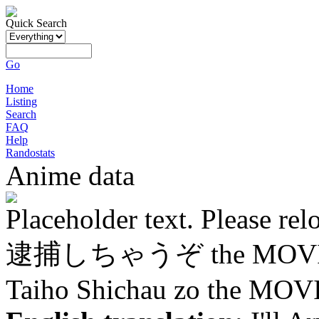
Quick Search
Go
Home
Listing
Search
FAQ
Help
Randostats
Anime data
Placeholder text. Please rel
逮捕しちゃうぞ the MOV
Taiho Shichau zo the MOV