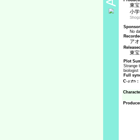
東宝
小学
Shoga
Sponsor
No da
Recorded
アオ
Released
東宝
Plot Su
Strange t
biologist
Full syn
Creator:
Staff
Characte
Produce