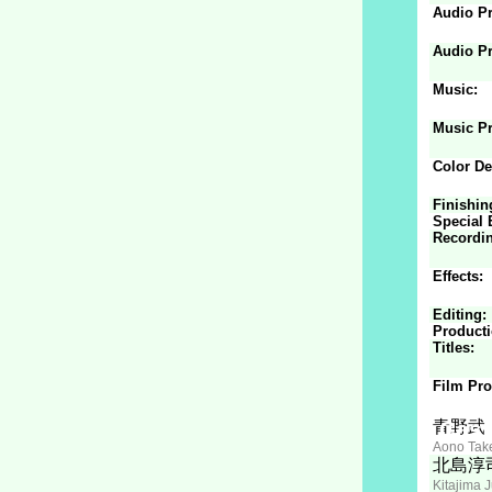
Audio P
Audio Pr
Music:
Music Pr
Color De
Finishin
Special E
Recordi
Effects:
Editing:
Producti
Titles:
Film Pro
Cast
青野武
Aono Tak
北島淳
Kitajima J