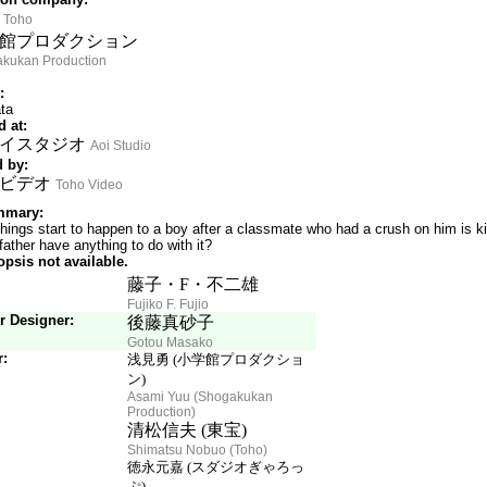
Toho
館プロダクション
kukan Production
:
ta
 at:
イスタジオ
Aoi Studio
 by:
ビデオ
Toho Video
mmary:
hings start to happen to a boy after a classmate who had a crush on him is kil
 father have anything to do with it?
opsis not available.
Songs
藤子・F・不二雄
Fujiko F. Fujio
r Designer:
後藤真砂子
Gotou Masako
r:
浅見勇 (小学館プロダクショ
ン)
Asami Yuu (Shogakukan
Production)
清松信夫 (東宝)
Shimatsu Nobuo (Toho)
徳永元嘉 (スダジオぎゃろっ
ぷ)