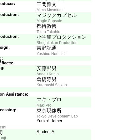
roducer:
三間雅文
Mima Masafumi
oduction:
マジックカプセル
Magic Capsule
都留教愽
Tsuru Takahiro
oduction:
小学館プロダクション
Shogakukan Production
sign:
吉野記通
Yoshino Norimichi
g:
ffects:
ng:
安藤邦男
Andou Kunio
倉橋静男
Kurahashi Shizuo
on Assistance:
マキ・プロ
Maki Pro
cessing:
東京現像所
Tokyo Development Lab
Yuuko's father
eshi
Student A
司
unji