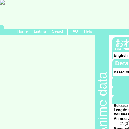
Home
Listing
Search
FAQ
Help
おれ
Ore, Yu
English 
Deta
Based o
Anime data
Demogra
Genre:
Sc
Subject:
DNA m
Gende
Medium
Release 
Length:
Volumes
Animatio
スダ
Product