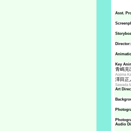
Asst. Pr
Screenpl
Storyboa
Director:
Animatio
Key Ani
青嶋克
Aojima K
澤田正
Sawada 
Art Direc
Backgro
Photogra
Photogr
Audio Di