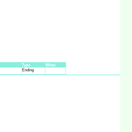
Type
When
Ending