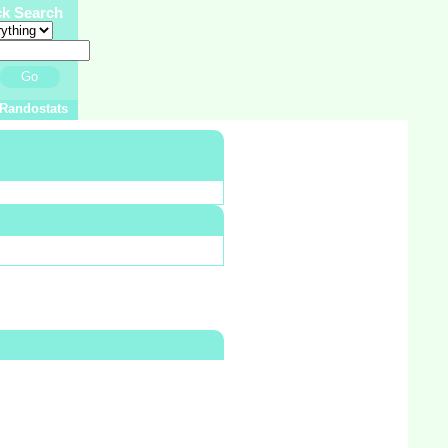
ck Search
Go
Randostats