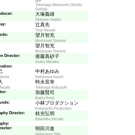
Tokunaga Motoyoshi (Studio
Gallop)
oducer:
大塚義雄
Ohtsuka Yoshio
ay:
辻真先
Tsuji Masaki
rds:
望月智充
Mochizuki Tomomi
望月智充
Mochizuki Tomomi
n Director:
後藤真砂子
Gotou Masako
mation:
己
中村あゆみ
atsumi
Nakamura Ayumi
人
時永宣幸
Masato
Tokinaga Nobuyuki
tor:
加藤賢司
Katou Kenji
unds:
小林プロダクション
Kobayashi Production
phy Director:
枝光弘明
Edamitsu Hiroaki
aphy:
rector:
明田川進
Akitagawa Shin