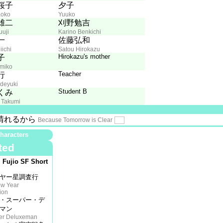
桜子
夕子
aoko
Yuuko
雄二
刈野勉吉
uuji
Karino Benkichi
一
佐藤弘和
ichi
Satou Hirokazu
Hirokazu's mother
子
omiko
Teacher
行
deyuki
Student B
くみ
 Takumi
晴れるから
Because Tomorrow is Clear
haracters
ted
. Fujio SF Short
ヤー星調査行
ew Year
tion
・スーパー・デ
マン
per Deluxeman