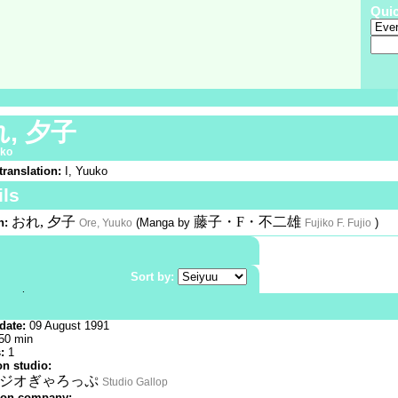
Qui
, 夕子
uko
translation:
I, Yuuko
ils
おれ, 夕子
藤子・F・不二雄
n:
(Manga by
)
Ore, Yuuko
Fujiko F. Fujio
phic:
Shounen
i-fi
Sort by:
anipulation
r-changing
:
OAV |
Color
date:
09 August 1991
50 min
:
1
n studio:
ジオぎゃろっぷ
Studio Gallop
ion company: