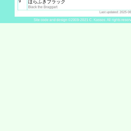
9
ほらふきブラック
Black the Braggart
Last updated: 2025-0
Site code and design ©2009-2021 C. Kassos. All rights reser