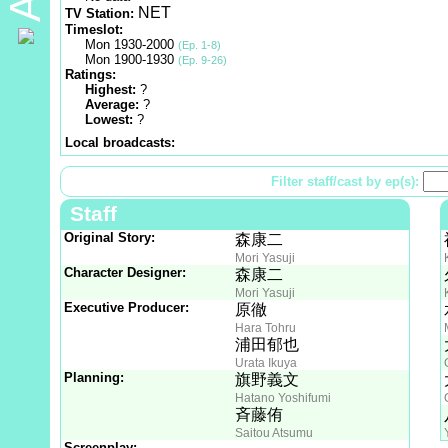
NET
TV Station:
Timeslot:
Mon 1930-2000
(Ep. 1-8)
Mon 1900-1930
(Ep. 9-26)
Ratings:
Highest:
?
Average:
?
Lowest:
?
Local broadcasts:
Filter staff/cast by ep(s):
Staff
Original Story:
森康二
Mori Yasuji
Character Designer:
森康二
Mori Yasuji
Executive Producer:
原徹
Hara Tohru
浦田郁也
Urata Ikuya
Planning:
旗野義文
Hatano Yoshifumi
斉藤侑
Saitou Atsumu
Screenplay: