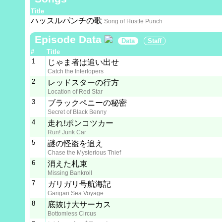
Title
ハッスルパンチの歌
Song of Hustle Punch
Episode Data
Data
Staff
#
Title
1
じゃま者は追い出せ
Catch the Interlopers
2
レッドスターの行方
Location of Red Star
3
ブラックペニーの秘密
Secret of Black Benny
4
走れ!ポンコツカー
Run! Junk Car
5
謎の怪盗を追え
Chase the Mysterious Thief
6
消えた札束
Missing Bankroll
7
ガリガリ号航海記
Garigari Sea Voyage
8
底抜け大サーカス
Bottomless Circus