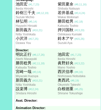
池田宏
紫田夏余
(#1,7,23)
(#9,11,16)
Ikeda Hiroshi
Shibata Natsuyo
鈴樹三千夫
若井基成
(#8,12,19)
(#3,4,24)
Suzuki Michio
Wakai Motonari
林弘明
勝田稔男
(#5,14)
(#2,18)
Hayashi Hiroaki
Katsuda Toshio
新田義方
押川国秋
(#10,21)
(#13,20)
Nitta Yoshikata
Oshikawa Kuniaki
小沢洋
鈴木アヤ
(#17,25)
(#15,26)
Ozawa You
Suzuki Aya
Director:
明比正行
池田宏
(#6,17,26)
(#1,7,23)
Akehi Masayuki
Ikeda Hiroshi
勝田稔男
眞野好央
(#2,11,18)
(#13,22)
Katsuda Toshio
Mano Yoshio
宮崎一哉
西沢信孝
(#3,14)
(#4,16)
Miyazaki Kazuya
Nishizawa Nobutaka
新田義方
奥西武
(#10,21)
(#8,19)
Nitta Yoshikata
Okunishi Takeshi
設楽博
白根徳重
(#12,24)
(#5,25)
Shidara Hiroshi
Shirane Tokushige
Asst. Director:
Animation Director: