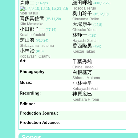
森康二
細田暉雄
( 14 eps.
(#10,17,22)
Hosoda Teruo
)
奥山玲子
Mori Yasuji
(#6,12,19)
喜多真佐武
(#3,11,20)
Okuyama Reiko
大塚康生
Kita Masatake
(#2,8)
小田部羊一
(#7,14)
Ohtsuka Yasuo
林静一
Kotabe Youichi
(#25)
芝山努
(#18,24)
Hayashi Seiichi
香西隆男
Shibayama Tsutomu
(#26)
小林治
(#13)
Kouzai Takao
Kobayashi Osamu
Art:
千葉秀雄
Chiba Hideo
Photography:
白根基万
Shirane Motoma
Music:
小林亜星
Kobayashi Asei
Recording:
神原広巳
Kouhara Hiromi
Editing:
Production Journal:
Production Advance:
Songs