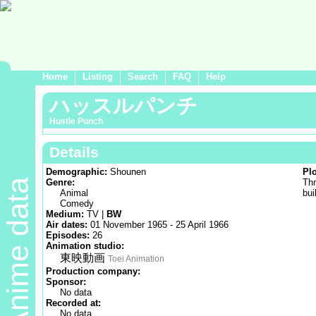
Home
Listing
Search
FAQ
Help
ハッスルパンチ
Hustle Punch
Details
Demographic:
Shounen
Pl
Anime data
Genre:
Thr
Animal
bui
Comedy
Medium:
TV |
BW
Air dates:
01 November 1965 - 25 April 1966
Episodes:
26
Animation studio:
東映動画
Toei Animation
Production company:
Sponsor:
No data
Recorded at:
No data