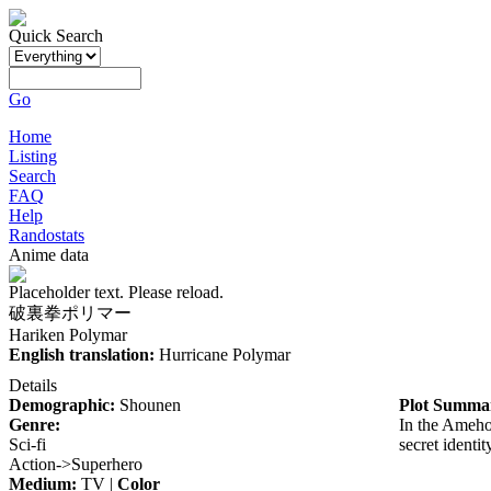
Quick Search
Go
Home
Listing
Search
FAQ
Help
Randostats
Anime data
Placeholder text. Please reload.
破裏拳ポリマー
Hariken Polymar
English translation:
Hurricane Polymar
Details
Demographic:
Shounen
Plot Summa
Genre:
In the Ameho
Sci-fi
secret identit
Action->Superhero
Medium:
TV |
Color