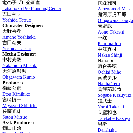
竜の子プロ企画室
雨森雅司
Tatsunoko Pro Planning Center
Amenomori Masas
吉田竜夫
鬼河原虎五郎
Yoshida Tatsuo
Onigawara Torago
Character Designer:
青野武
天野喜孝
Aono Takeshi
Amano Yoshitaka
車錠
吉田竜夫
Kuruma Jou
Yoshida Tatsuo
中江真司
Mecha Designer:
Nakae Shinji
中村光毅
Narrator
Nakamura Mitsuki
落合美穂
大河原邦男
Ochiai Miho
Ohgawara Kunio
南波テル
Producer:
Nanba Teru
衛藤公彦
曽我部和恭
Etou Kimihiko
Sogabe Kazuyuki
宮崎慎一
鎧武士
Miyazaki Shinichi
Yoroi Takeshi
佐藤光雄
立壁和也
Satou Mitsuo
Tatekabe Kazuya
Asst. Producer:
男爵
鎌田正治
Danshaku