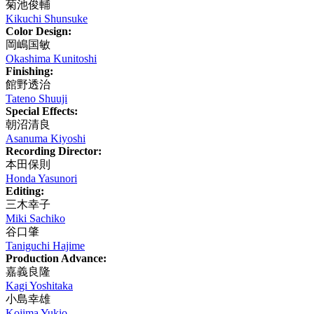
菊池俊輔
Kikuchi Shunsuke
Color Design:
岡嶋国敏
Okashima Kunitoshi
Finishing:
館野透治
Tateno Shuuji
Special Effects:
朝沼清良
Asanuma Kiyoshi
Recording Director:
本田保則
Honda Yasunori
Editing:
三木幸子
Miki Sachiko
谷口肇
Taniguchi Hajime
Production Advance:
嘉義良隆
Kagi Yoshitaka
小島幸雄
Kojima Yukio