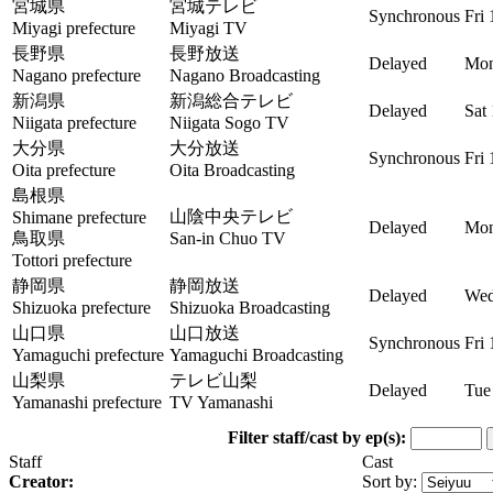
宮城県
宮城テレビ
Synchronous
Fri
Miyagi prefecture
Miyagi TV
長野県
長野放送
Delayed
Mon
Nagano prefecture
Nagano Broadcasting
新潟県
新潟総合テレビ
Delayed
Sat
Niigata prefecture
Niigata Sogo TV
大分県
大分放送
Synchronous
Fri
Oita prefecture
Oita Broadcasting
島根県
山陰中央テレビ
Shimane prefecture
Delayed
Mon
鳥取県
San-in Chuo TV
Tottori prefecture
静岡県
静岡放送
Delayed
Wed
Shizuoka prefecture
Shizuoka Broadcasting
山口県
山口放送
Synchronous
Fri
Yamaguchi prefecture
Yamaguchi Broadcasting
山梨県
テレビ山梨
Delayed
Tue
Yamanashi prefecture
TV Yamanashi
Filter staff/cast by ep(s):
Staff
Cast
Creator:
Sort by: