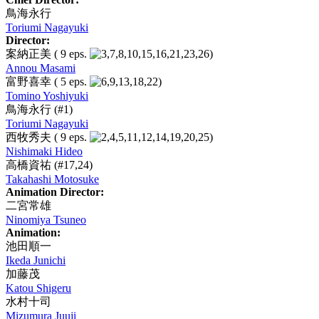
鳥海永行
Toriumi Nagayuki
Director:
案納正美
( 9 eps.
)
Annou Masami
富野喜幸
( 5 eps.
)
Tomino Yoshiyuki
鳥海永行
(#1)
Toriumi Nagayuki
西牧秀夫
( 9 eps.
)
Nishimaki Hideo
高橋資祐
(#17,24)
Takahashi Motosuke
Animation Director:
二宮常雄
Ninomiya Tsuneo
Animation:
池田順一
Ikeda Junichi
加藤茂
Katou Shigeru
水村十司
Mizumura Juuji