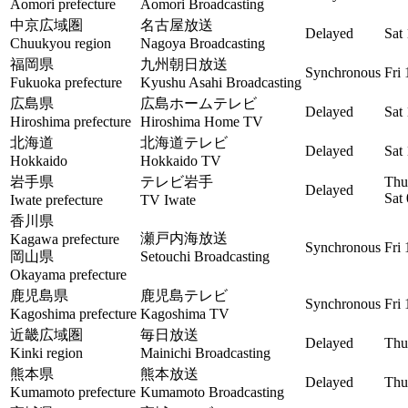
Aomori prefecture
Aomori Broadcasting
中京広域圏
名古屋放送
Delayed
Sat
Chuukyou region
Nagoya Broadcasting
福岡県
九州朝日放送
Synchronous
Fri
Fukuoka prefecture
Kyushu Asahi Broadcasting
広島県
広島ホームテレビ
Delayed
Sat
Hiroshima prefecture
Hiroshima Home TV
北海道
北海道テレビ
Delayed
Sat
Hokkaido
Hokkaido TV
岩手県
テレビ岩手
Thu
Delayed
Sat
Iwate prefecture
TV Iwate
香川県
瀬戸内海放送
Kagawa prefecture
Synchronous
Fri
岡山県
Setouchi Broadcasting
Okayama prefecture
鹿児島県
鹿児島テレビ
Synchronous
Fri
Kagoshima prefecture
Kagoshima TV
近畿広域圏
毎日放送
Delayed
Thu
Kinki region
Mainichi Broadcasting
熊本県
熊本放送
Delayed
Thu
Kumamoto prefecture
Kumamoto Broadcasting