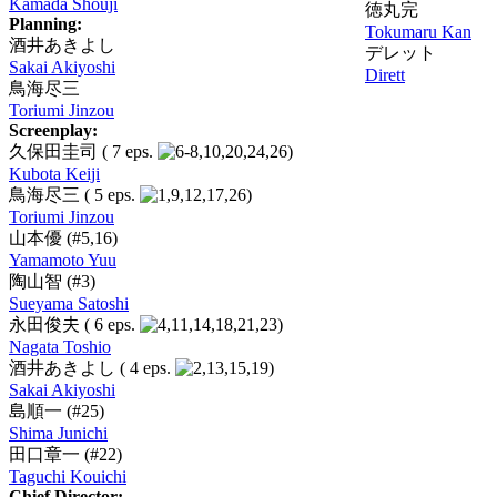
Kamada Shouji
徳丸完
Planning:
Tokumaru Kan
酒井あきよし
デレット
Sakai Akiyoshi
Dirett
鳥海尽三
Toriumi Jinzou
Screenplay:
久保田圭司
( 7 eps.
)
Kubota Keiji
鳥海尽三
( 5 eps.
)
Toriumi Jinzou
山本優
(#5,16)
Yamamoto Yuu
陶山智
(#3)
Sueyama Satoshi
永田俊夫
( 6 eps.
)
Nagata Toshio
酒井あきよし
( 4 eps.
)
Sakai Akiyoshi
島順一
(#25)
Shima Junichi
田口章一
(#22)
Taguchi Kouichi
Chief Director: