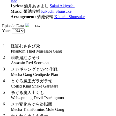
Isao
Lyrics:
酒井あきよし
Sakai Akiyoshi
Music:
菊池俊輔
Kikuchi Shunsuke
Arrangement:
菊池俊輔
Kikuchi Shunsuke
Episode Data
Data
Staff
Year:
#
Title
1
怪盗むささび党
Phantom Thief Musasabi Gang
2
暗殺鬼紅さそり
Assassin Red Scorpion
3
メカギャング むかで作戦
Mecha Gang Centipede Plan
4
とぐろ魔王ガラガラ蛇
Coiled King Snake Garagara
5
糸ぐる魔人土ぐも
Web-spnning Devil Tsuchigumo
6
メカ変化もぐら盗賊団
Mecha Transformins Mole Gang
7
わんわんカムキラー