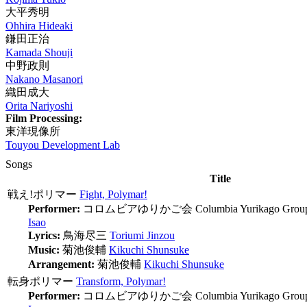
大平秀明
Ohhira Hideaki
鎌田正治
Kamada Shouji
中野政則
Nakano Masanori
織田成大
Orita Nariyoshi
Film Processing:
東洋現像所
Touyou Development Lab
Songs
Title
戦え!ポリマー
Fight, Polymar!
Performer:
コロムビアゆりかご会
Columbia Yurikago Grou
Isao
Lyrics:
鳥海尽三
Toriumi Jinzou
Music:
菊池俊輔
Kikuchi Shunsuke
Arrangement:
菊池俊輔
Kikuchi Shunsuke
転身ポリマー
Transform, Polymar!
Performer:
コロムビアゆりかご会
Columbia Yurikago Grou