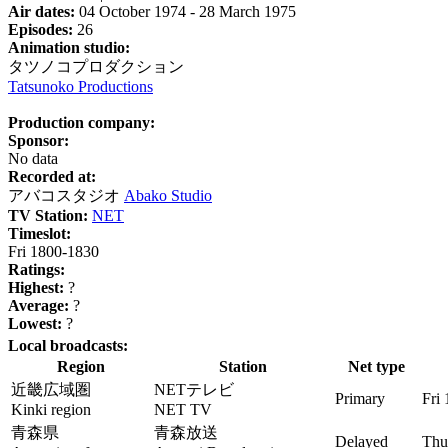
Air dates:
04 October 1974 - 28 March 1975
Episodes:
26
Animation studio:
タツノコプロダクション
Tatsunoko Productions
Production company:
Sponsor:
No data
Recorded at:
アバコスタジオ
Abako Studio
TV Station:
NET
Timeslot:
Fri 1800-1830
Ratings:
Highest:
?
Average:
?
Lowest:
?
Local broadcasts:
Region
Station
Net type
近畿広域圏
NETテレビ
Primary
Fri
Kinki region
NET TV
青森県
青森放送
Delayed
Thu