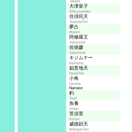
Horikawa Ryou
Takara
池水通洋
大津皇子
Ikemizu Michihiro
Ohtsunomiko
掛川裕彦
住倶吒天
Kakegawa Hirohiko
JuukutaTen
川村万梨阿
夢占
Kawamura Maria
Musen
岸野一彦
阿修羅王
Kishino Kazuhiko
AshuraOh
増山江威子
佐保媛
Masuyama Eiko
Sahohime
三田ゆう子
キジムナー
Mita Yuuko
Kijimuna
小野坂昌也
如意地天
Onosaka Masaya
NyoijiTen
柴田秀勝
小角
Shibata Hidekatsu
Ozume
Narrator
塩屋翼
釣
Shioya Tsubasa
Tsuri
曽我部和恭
魚養
Sogabe Kazuyuki
Uokai
田中秀幸
苦須里
Tanaka Hideyuki
Kusuri
田中和実
威徳顔天
Tanaka Kazumi
ItokuganTen