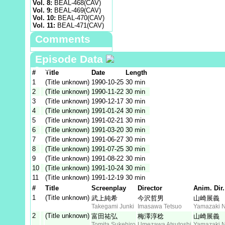
Vol. 8:
BEAL-468(CAV)
Vol. 9:
BEAL-469(CAV)
Vol. 10:
BEAL-470(CAV)
Vol. 11:
BEAL-471(CAV)
Comments
Episode Data
Data
#
Title
Date
Length
Staff
1
(Title unknown)
1990‑10‑25
30 min
2
(Title unknown)
1990‑11‑22
30 min
3
(Title unknown)
1990‑12‑17
30 min
4
(Title unknown)
1991‑01‑24
30 min
5
(Title unknown)
1991‑02‑21
30 min
6
(Title unknown)
1991‑03‑20
30 min
7
(Title unknown)
1991‑06‑27
30 min
8
(Title unknown)
1991‑07‑25
30 min
9
(Title unknown)
1991‑08‑22
30 min
10
(Title unknown)
1991‑10‑24
30 min
11
(Title unknown)
1991‑12‑19
30 min
#
Title
Screenplay
Director
Anim. Dir.
1
(Title unknown)
武上純希
今沢哲男
山崎展義
Takegami Junki
Imasawa Tetsuo
Yamazaki N
2
(Title unknown)
富田祐弘
梅澤淳稔
山崎展義
Tomita Sukehiro
Umezawa Atsutoshi
Yamazaki N