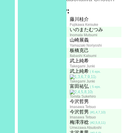
Plot Summary:
Creator:
Staff
藤川桂介
Fujikawa Keisuke
Character Concept:
いのまたむつみ
Inomata Mutsumi
Character Designer:
山崎展義
Yamazaki Noriyoshi
Mecha Designer:
板橋克己
Itabashi Katsumi
Series Construction:
武上純希
Takegami Junki
Screenplay:
武上純希
( 6 eps.
)
Takegami Junki
富田祐弘
( 5 eps.
)
Tomita Sukehiro
Chief Director:
今沢哲男
Imasawa Tetsuo
Director:
今沢哲男
(#1,4,7,10)
Imasawa Tetsuo
梅澤淳稔
(#2,5,8,11)
Umezawa Atsutoshi
古沢孝男