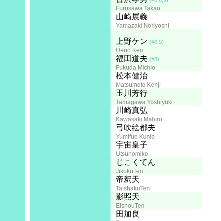
(#3,6,9)
Furusawa Takao
Chief Animation Director:
山崎展義
Yamazaki Noriyoshi
Animation Director:
山崎展義
上野ケン
(#1-4,7,10)
(#6,9)
Yamazaki Noriyoshi
Ueno Ken
宇佐美晧一
福田道夫
(#5,11)
(#8)
Usami Kouichi
Fukuda Michio
Art Director:
松本健治
Matsumoto Kenji
Photography Director:
玉川芳行
Tamagawa Yoshiyuki
Music:
川崎真弘
Kawasaki Mahiro
弓吹絵都夫
Yumifue Kunio
Cast
古谷徹
宇宙皇子
Furuya Tohru
Utsunomiko
玄田哲章
じこくてん
Genda Tesshou
JikokuTen
銀河万丈
帝釈天
Ginga Banjou
TaishakuTen
平野正人
影照天
Hirano Masato
EishouTen
堀川亮
田加良