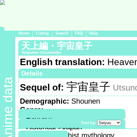
Home
Listing
Search
FAQ
Help
天上編・宇宙皇子
Tenjouhen Utsunomiko
English translation:
Heaven
Details
Anime data
宇宙皇子
Sequel of:
Utsun
Demographic:
Shounen
Genre:
Fantasy
Sort by:
Historical->Japan
Subject:
Buddhist mythology