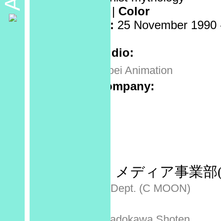
Medium:
OAV |
Color
Release dates:
25 November 1990 
Volumes:
12
Animation studio:
東映動画
Toei Animation
Production company:
Sponsor:
No data
Recorded at:
No data
Released by:
バンダイ・メディア事業部(C
Bandai Media Dept. (C MOON)
角川書店
Kadokawa Shoten