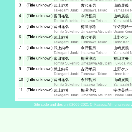
3
(Title unknown)
武上純希
古沢孝男
山崎展義
Takegami Junki
Furusawa Takao
Yamazaki N
4
(Title unknown)
富田祐弘
今沢哲男
山崎展義
Tomita Sukehiro
Imasawa Tetsuo
Yamazaki N
5
(Title unknown)
富田祐弘
梅澤淳稔
宇佐美晧
Tomita Sukehiro
Umezawa Atsutoshi
Usami Koui
6
(Title unknown)
武上純希
古沢孝男
上野ケン
Takegami Junki
Furusawa Takao
Ueno Ken
7
(Title unknown)
武上純希
今沢哲男
山崎展義
Takegami Junki
Imasawa Tetsuo
Yamazaki N
8
(Title unknown)
富田祐弘
梅澤淳稔
福田道夫
Tomita Sukehiro
Umezawa Atsutoshi
Fukuda Mic
9
(Title unknown)
武上純希
古沢孝男
上野ケン
Takegami Junki
Furusawa Takao
Ueno Ken
10
(Title unknown)
富田祐弘
今沢哲男
山崎展義
Tomita Sukehiro
Imasawa Tetsuo
Yamazaki N
11
(Title unknown)
武上純希
梅澤淳稔
宇佐美晧
Takegami Junki
Umezawa Atsutoshi
Usami Koui
Site code and design ©2009-2021 C. Kassos. All rights reser