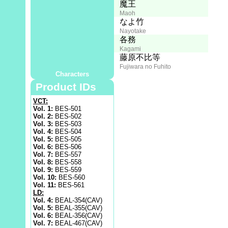
田中康郎
魔王
Tanaka Yasuo
Maoh
冨永み〜な
なよ竹
Tominaga Mina
Nayotake
山田栄子
各務
Yamada Eiko
Kagami
屋良有作
藤原不比等
Yara Yuusaku
Fujiwara no Fuhito
Characters
Product IDs
VCT:
Vol. 1:
BES-501
Vol. 2:
BES-502
Vol. 3:
BES-503
Vol. 4:
BES-504
Vol. 5:
BES-505
Vol. 6:
BES-506
Vol. 7:
BES-557
Vol. 8:
BES-558
Vol. 9:
BES-559
Vol. 10:
BES-560
Vol. 11:
BES-561
LD:
Vol. 4:
BEAL-354(CAV)
Vol. 5:
BEAL-355(CAV)
Vol. 6:
BEAL-356(CAV)
Vol. 7:
BEAL-467(CAV)