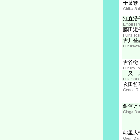
千葉繁
Chiba Sh
江森浩
Emori Hir
藤田淑
Fujita Tos
古川登
Furukawa
古谷徹
Furuya To
二又一
Futamata 
玄田哲
Genda Te
銀河万
Ginga Ba
郷里大
Gouri Dai