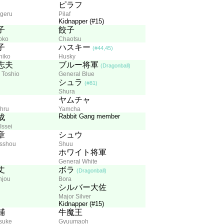
ピラフ
igeru
Pilaf
Kidnapper (#15)
子
餃子
oko
Chaotsu
子
ハスキー
(#44,45)
hiko
Husky
志夫
ブルー将軍
(Dragonball)
 Toshio
General Blue
シュラ
(#81)
Shura
ヤムチャ
hru
Yamcha
Rabbit Gang member
成
Issei
章
シュウ
sshou
Shuu
ホワイト将軍
General White
丈
ボラ
(Dragonball)
njou
Bora
シルバー大佐
Major Silver
Kidnapper (#15)
輔
牛魔王
suke
Gyuumaoh