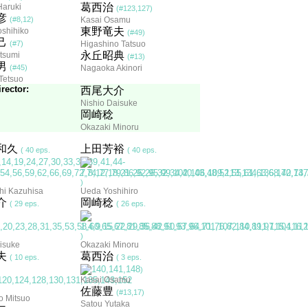
葛西治
Haruki
(#123,127)
彦
(#8,12)
Kasai Osamu
東野竜夫
oshihiko
(#49)
己
(#7)
Higashino Tatsuo
永丘昭典
tsumi
(#13)
男
(#45)
Nagaoka Akinori
Tetsuo
rector:
西尾大介
Nishio Daisuke
岡崎稔
Okazaki Minoru
和久
上田芳裕
( 40 eps.
( 40 eps.
)
hi Kazuhisa
Ueda Yoshihiro
介
岡崎稔
( 29 eps.
( 26 eps.
)
isuke
Okazaki Minoru
夫
葛西治
( 10 eps.
( 3 eps.
)
Kasai Osamu
佐藤豊
(#13,17)
o Mitsuo
Satou Yutaka