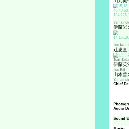
山元健
)
Yamamoto
伊藤岩
)
Itou Iwam
辻忠直
Tsuji Tad
伊藤英
Itou Eiji
山本善
Yamamoto
Chief De
Photogr
Audio Di
Sound Ef
Music: