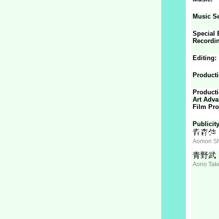
Music Se
Special E
Recordi
Editing:
Producti
Product
Art Adva
Film Pro
Publicity
Cast
青森伸
Aomori S
青野武
Aono Tak