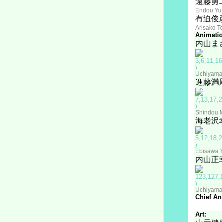
遠藤勇
Endou Yuu
有迫俊
Arisako T
Animatio
内山ま
)
Uchiyama
進藤満
)
Shindou 
海老沢
)
Ebisawa 
内山正
)
Uchiyama
Chief An
Art: