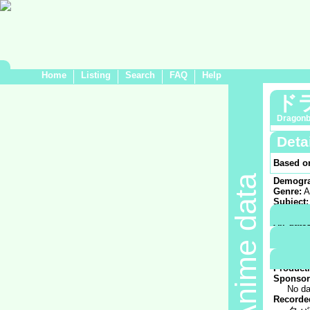
Home
Listing
Search
FAQ
Help
ド
Dragonb
Deta
Based o
Anime data
Demogra
Genre:
A
Subject:
Medium
Air date
Episode
Animatio
東映
Product
Sponsor
No da
Recorded