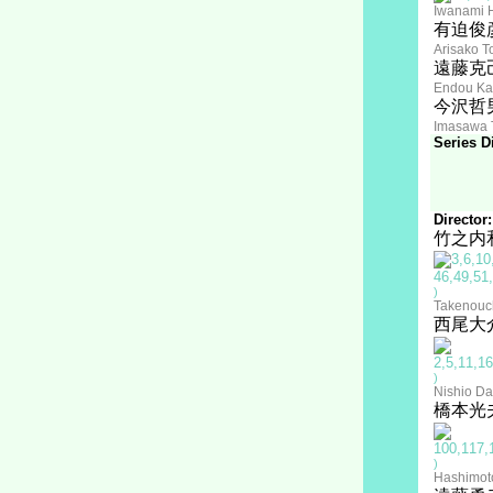
Iwanami 
有迫俊
Arisako T
遠藤克
Endou Ka
今沢哲
Imasawa 
Series Di
Director:
竹之内
)
Takenouc
西尾大
)
Nishio Da
橋本光
)
Hashimot