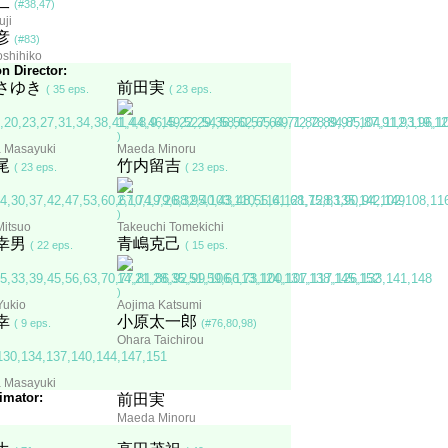
二
(#38,47)
ji
彦
(#83)
oshihiko
n Director:
さゆき
前田実
( 35 eps.
( 23 eps.
)
 Masayuki
Maeda Minoru
尾
竹内留吉
( 23 eps.
( 23 eps.
)
Mitsuo
Takeuchi Tomekichi
幸男
青嶋克己
( 22 eps.
( 15 eps.
)
Yukio
Aojima Katsumi
幸
小原太一郎
( 9 eps.
(#76,80,98)
Ohara Taichirou
 Masayuki
imator:
前田実
Maeda Minoru