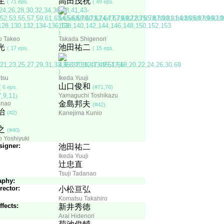
生
高田茂祝
( 71 eps.
( 49 eps.
)
 Takeo
Takada Shigenori
光
池田祐二
( 17 eps.
( 15 eps.
)
itsu
Ikeda Yuuji
山口俊和
( 6 eps.
(#71,76)
Yamaguchi Toshikazu
)
金島邦夫
anao
(#42)
治
(#2)
Kanejima Kunio
之
(#40)
 Yoshiyuki
signer:
池田祐二
Ikeda Yuuji
辻忠直
Tsuji Tadanao
aphy:
rector:
小松亘弘
Komatsu Takahiro
fects:
新井秀徳
Arai Hidenori