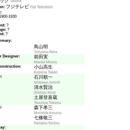
ック
Taback
フジテレビ
on:
Fuji Television
:
1900-1930
st:
?
age:
?
st:
?
mmary:
Songs
鳥山明
Toriyama Akira
r Designer:
前田実
Maeda Minoru
onstruction:
小山高生
Koyama Takao
r:
石川順一
Ishikawa Junichi
清水賢治
Shimizu Kenji
土屋登喜蔵
Tsuchiya Tokizou
:
森下孝三
Morishita Kouzou
七條敬三
Nanajou Keizou
ay: