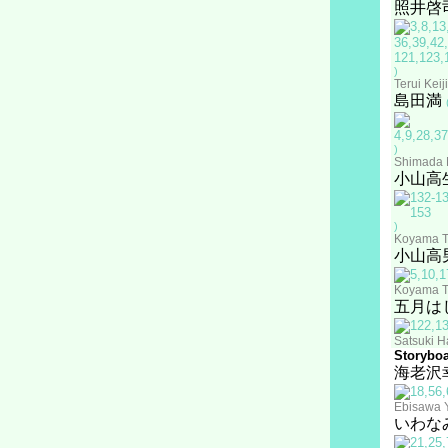
照井啓
)
Terui Keiji
島田満
)
Shimada 
小山高
)
Koyama T
小山高
Koyama T
五月は
Satsuki H
Storyboa
海老沢
Ebisawa 
いわな