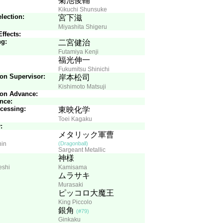
菊池俊輔
Kikuchi Shunsuke
lection:
宮下滋
Miyashita Shigeru
ffects:
ng:
二宮健治
Futamiya Kenji
福光伸一
Fukumitsu Shinichi
on Supervisor:
岸本松司
Kishimoto Matsuji
ion Advance:
nce:
cessing:
東映化学
Toei Kagaku
:
メタリック軍曹
hin
(Dragonball)
Sargeant Metallic
神様
eshi
Kamisama
ムラサキ
Murasaki
ピッコロ大魔王
King Piccolo
銀角
(#79)
Ginkaku