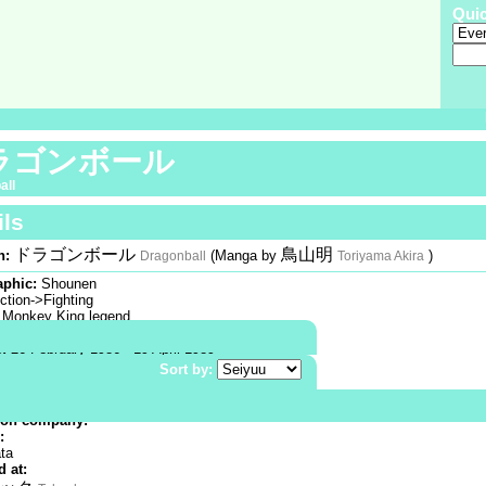
Qui
ラゴンボール
all
ils
ドラゴンボール
鳥山明
n:
(Manga by
)
Dragonball
Toriyama Akira
phic:
Shounen
ction->Fighting
Monkey King legend
:
TV |
Color
s:
26 February 1986 - 19 April 1989
s:
153
Sort by:
n studio:
動画
Toei Animation
ion company:
:
ta
 at: