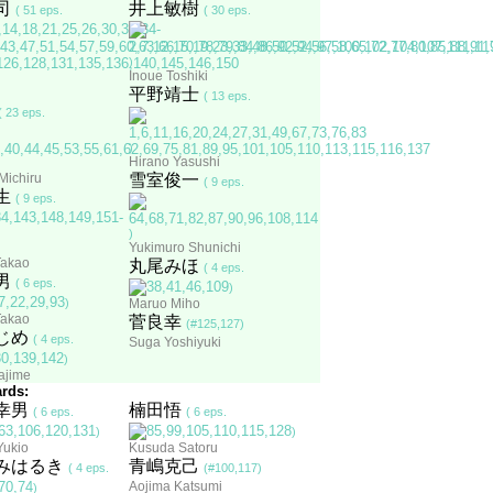
司
井上敏樹
( 51 eps.
( 30 eps.
)
Inoue Toshiki
平野靖士
( 13 eps.
( 23 eps.
)
Hirano Yasushi
Michiru
雪室俊一
( 9 eps.
生
( 9 eps.
)
Yukimuro Shunichi
akao
丸尾みほ
( 4 eps.
男
( 6 eps.
)
)
Maruo Miho
akao
菅良幸
(#125,127)
じめ
( 4 eps.
Suga Yoshiyuki
)
ajime
rds:
幸男
楠田悟
( 6 eps.
( 6 eps.
)
)
Yukio
Kusuda Satoru
みはるき
青嶋克己
( 4 eps.
(#100,117)
Aojima Katsumi
)