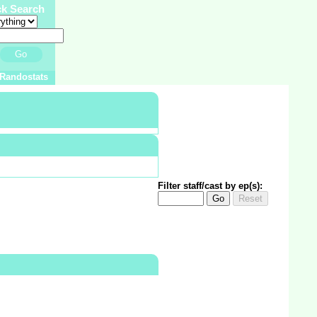
ck Search
Go
Randostats
Filter staff/cast by ep(s):
Go
Reset