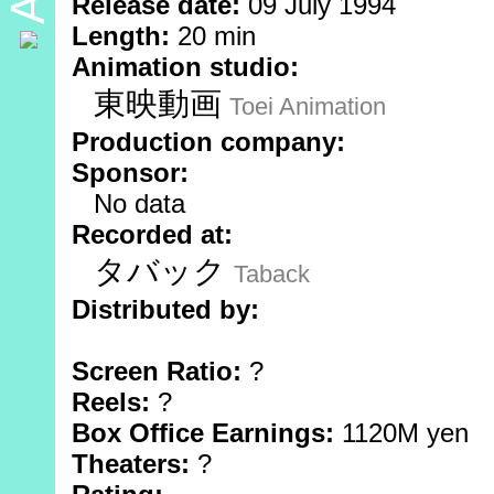
Release date:
09 July 1994
Length:
20 min
Animation studio:
東映動画
Toei Animation
Production company:
Sponsor:
No data
Recorded at:
タバック
Taback
Distributed by:
Screen Ratio:
?
Reels:
?
Box Office Earnings:
1120M yen
Theaters:
?