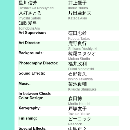
星川信芳
井上優子
Hoshikawa Nobuyoshi
Inoue Yuuko
入好さとる
片田亜起夫
Iriyoshi Satoru
Katada Akio
知吹愛弓
Tomobuki Ami
Art Supervisor:
窪田忠雄
Kubota Tadao
Art Director:
鹿野良行
Shikano Yoshiyuki
Backgrounds:
椋尾スタジオ
Mukuo Studio
Photography Director:
福井政利
Fukui Masatoshi
Sound Effects:
石野貴久
Ishino Takahisa
Music:
菊池俊輔
Kikuchi Shunsuke
In-between Check:
Color Design:
森田博
Morita Hiroshi
Xerography:
戸塚友子
Tozuka Yuuko
Finishing:
ピーコック
Peacock
Special Effects:
中島正之