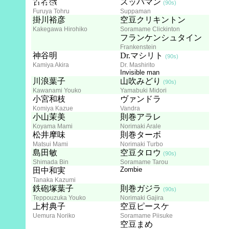
Cast
古谷徹
スッパマン
(90s)
Furuya Tohru
Suppaman
掛川裕彦
空豆クリキントン
Kakegawa Hirohiko
Soramame Clickinton
フランケンシュタイン
Frankenstein
神谷明
Dr.マシリト
(90s)
Kamiya Akira
Dr. Mashirito
Invisible man
川浪葉子
山吹みどり
(90s)
Kawanami Youko
Yamabuki Midori
小宮和枝
ヴァンドラ
Komiya Kazue
Vandra
小山茉美
則巻アラレ
Koyama Mami
Norimaki Arale
松井摩味
則巻ターボ
Matsui Mami
Norimaki Turbo
島田敏
空豆タロウ
(90s)
Shimada Bin
Soramame Tarou
Zombie
田中和実
Tanaka Kazumi
鉄砲塚葉子
則巻ガジラ
(90s)
Teppouzuka Youko
Norimaki Gajira
上村典子
空豆ピースケ
Uemura Noriko
Soramame Piisuke
空豆まめ