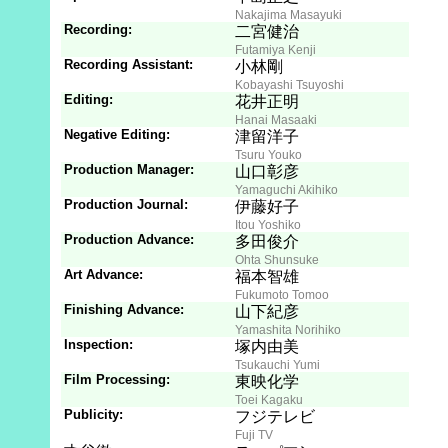
Nakajima Masayuki
Recording:
二宮健治
Futamiya Kenji
Recording Assistant:
小林剛
Kobayashi Tsuyoshi
Editing:
花井正明
Hanai Masaaki
Negative Editing:
津留洋子
Tsuru Youko
Production Manager:
山口彰彦
Yamaguchi Akihiko
Production Journal:
伊藤好子
Itou Yoshiko
Production Advance:
多田俊介
Ohta Shunsuke
Art Advance:
福本智雄
Fukumoto Tomoo
Finishing Advance:
山下紀彦
Yamashita Norihiko
Inspection:
塚内由美
Tsukauchi Yumi
Film Processing:
東映化学
Toei Kagaku
Publicity:
フジテレビ
Fuji TV