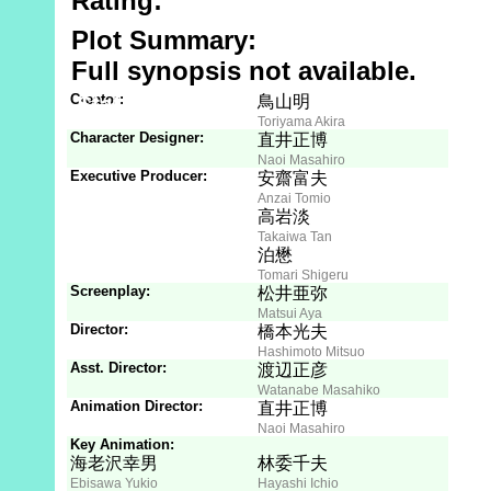
Rating:
Plot Summary:
Full synopsis not available.
Creator:
Staff
Son
鳥山明
Toriyama Akira
Character Designer:
直井正博
Naoi Masahiro
Executive Producer:
安齋富夫
Anzai Tomio
高岩淡
Takaiwa Tan
泊懋
Tomari Shigeru
Screenplay:
松井亜弥
Matsui Aya
Director:
橋本光夫
Hashimoto Mitsuo
Asst. Director:
渡辺正彦
Watanabe Masahiko
Animation Director:
直井正博
Naoi Masahiro
Key Animation:
海老沢幸男
林委千夫
Ebisawa Yukio
Hayashi Ichio