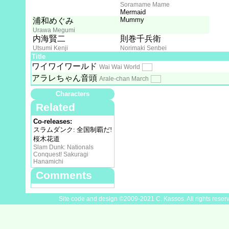
Soramame Mame
Mermaid
Mummy
浦和めぐみ
Urawa Megumi
内海賢二
則巻千兵衛
Utsumi Kenji
Norimaki Senbei
Title
ワイワイワールド
Wai Wai World
アラレちゃん音頭
Arale-chan March
Characters
Related
Co-releases:
スラムダンク: 全国制覇だ!
桜木花道
Slam Dunk: Nationals
Conquest! Sakuragi
Hanamichi
Comments
Site code and design ©2009-2021 C. Kassos. All rights reser