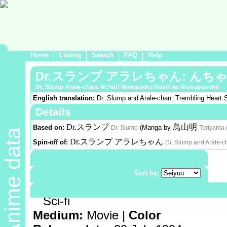
Home
Listing
Search
FAQ
Help
Dr.スランプ アラレちゃん: んち
Dr. Slump Arale-chan: Ncha!! Wakuwaku Heart no Natsuyasumi
English translation:
Dr. Slump and Arale-chan: Trembling Heart
Details
Dr.スランプ
鳥山明
Based on:
(Manga by
Dr. Slump
Toriyama 
Anime data
Dr.スランプ アラレちゃん
Spin-off of:
Dr. Slump and Arale-c
Demographic:
Shounen
Genre:
Sort by:
Comedy
Sci-fi
Medium:
Movie |
Color