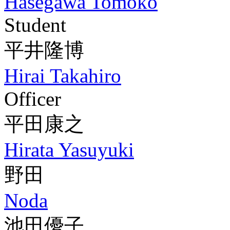
Hasegawa Tomoko
Student
平井隆博
Hirai Takahiro
Officer
平田康之
Hirata Yasuyuki
野田
Noda
池田優子