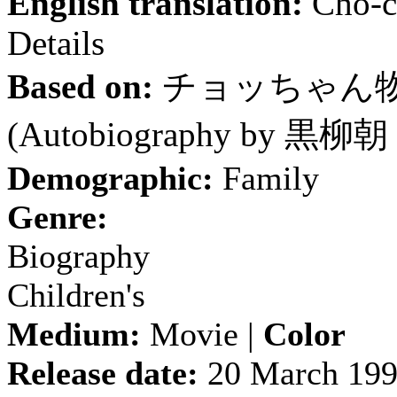
English translation:
Cho-ch
Details
Based on:
チョッちゃん
(Autobiography by
黒柳朝
Demographic:
Family
Genre:
Biography
Children's
Medium:
Movie |
Color
Release date:
20 March 19