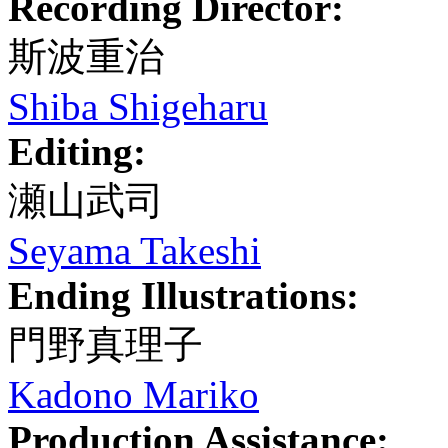
Recording Director:
斯波重治
Shiba Shigeharu
Editing:
瀬山武司
Seyama Takeshi
Ending Illustrations:
門野真理子
Kadono Mariko
Production Assistance: