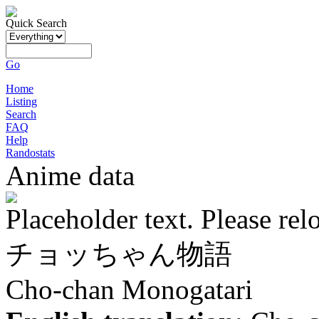
Quick Search
Go
Home
Listing
Search
FAQ
Help
Randostats
Anime data
Placeholder text. Please rel
チョッちゃん物語
Cho-chan Monogatari