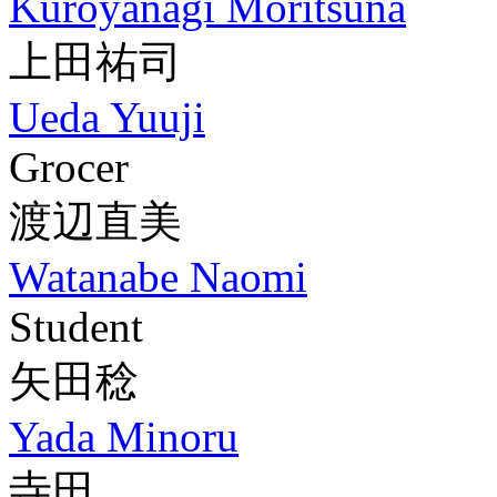
Kuroyanagi Moritsuna
上田祐司
Ueda Yuuji
Grocer
渡辺直美
Watanabe Naomi
Student
矢田稔
Yada Minoru
寺田