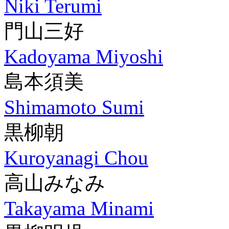
Niki Terumi
門山三好
Kadoyama Miyoshi
島本須美
Shimamoto Sumi
黒柳朝
Kuroyanagi Chou
高山みなみ
Takayama Minami