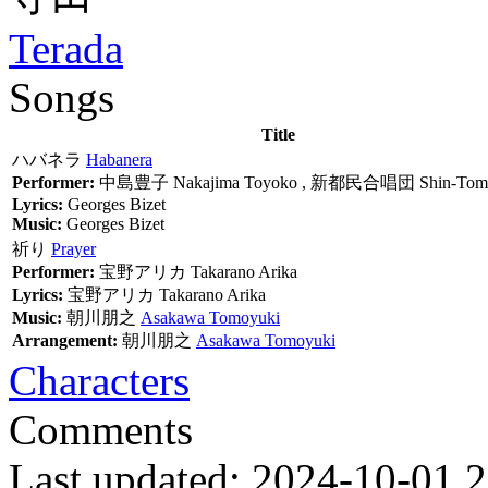
Terada
Songs
Title
ハバネラ
Habanera
Performer:
中島豊子
Nakajima Toyoko
,
新都民合唱団
Shin-Tom
Lyrics:
Georges Bizet
Music:
Georges Bizet
祈り
Prayer
Performer:
宝野アリカ
Takarano Arika
Lyrics:
宝野アリカ
Takarano Arika
Music:
朝川朋之
Asakawa Tomoyuki
Arrangement:
朝川朋之
Asakawa Tomoyuki
Characters
Comments
Last updated: 2024-10-01 