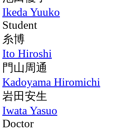
Ikeda Yuuko
Student
糸博
Ito Hiroshi
門山周通
Kadoyama Hiromichi
岩田安生
Iwata Yasuo
Doctor