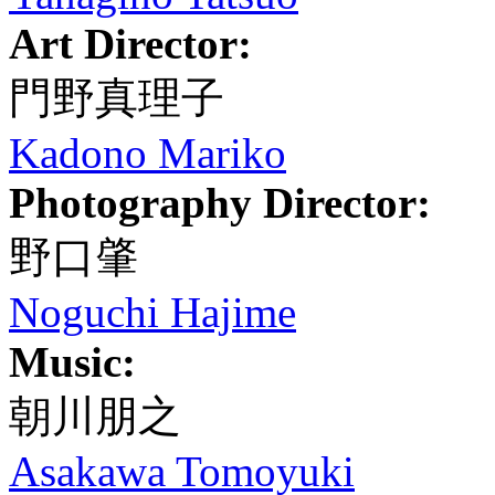
Art Director:
門野真理子
Kadono Mariko
Photography Director:
野口肇
Noguchi Hajime
Music:
朝川朋之
Asakawa Tomoyuki